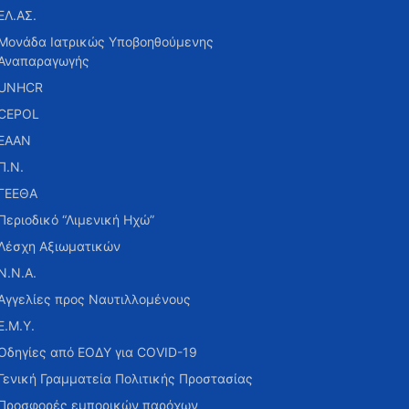
ΕΛ.ΑΣ.
Μονάδα Ιατρικώς Υποβοηθούμενης
Αναπαραγωγής
UNHCR
CEPOL
ΕΑΑΝ
Π.Ν.
ΓΕΕΘΑ
Περιοδικό “Λιμενική Ηχώ”
Λέσχη Αξιωματικών
Ν.Ν.Α.
Αγγελίες προς Ναυτιλλομένους
Ε.Μ.Υ.
Οδηγίες από ΕΟΔΥ για COVID-19
Γενική Γραμματεία Πολιτικής Προστασίας
Προσφορές εμπορικών παρόχων