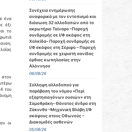
Συνέχεια ενημέρωσης
αναφορικά με τον εντοπισμό και
σε ένα
διάσωση 32 αλλοδαπών από το
ε έξι
ακρωτήριο Ταίναρο –Παροχή
αι το
συνδρομής σε Ι/Φ σκάφος στη
φωτιά
Χαλκίδα– Παροχή συνδρομής σε
πανση.
Ι/Φ σκάφος στη Σέριφο – Παροχή
πλοΐας
συνδρομής σε χειριστή σανίδας
όρθιας κωπηλασίας στην
Αλόννησο
06/08/26
 στον
νωτέρω
Σύλληψη αλλοδαπού για
24 του
παράβαση του νόμου «Περί
άνομη
εξαρτησιογόνων ουσιών» στη
Σαμοθράκη– Θάνατος άνδρα στη
Ζάκυνθο –Μηχανική Βλάβη Ι/Φ
σκάφους στους Οθωνούς –
Διακομιδές ασθενών
αν οι
05/08/26