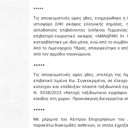
*****
Τις απογευματινές ώρες χθες, ενημερώθηκε η 
ιστιοφόρο (Ι/Φ) σκάφος ελληνικής σημαίας,
αλλοδαπούς επιβαίνοντες (υπήκοοι Γερμανίας
επιβατηγό-τουριστικό σκάφος «ΜΑΝΔΡΑΚΙ ΙΙ» 
κατασβήστηκε με ιδία μέσα, ενώ από το συμβά
Από το Λιμεναρχείο Ύδρας, απαγορεύτηκε ο από
από τον αρμόδιο νηογνώμονα.
*****
Τις απογευματινές ώρες χθες, στελέχη της Λ
επιβατικό λιμένα Κω. Συγκεκριμένα, σε έλεγχ
κατείχαν και επέδειξαν πλαστά ταξιδιωτικά έ
Ν. 5038/2023 «Κατοχή ταξιδιωτικού εγγράφο
είσοδος στη χώρα». Προανάκριση διενεργείται α
*****
Με μέριμνα του Κέντρου Επιχειρήσεων του 
παρακάτω διακομιδές ασθενών, οι οποίοι έχρηζ