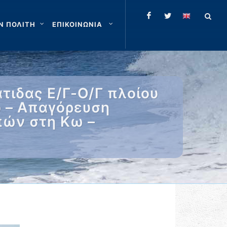
Ν ΠΟΛΙΤΗ
ΕΠΙΚΟΙΝΩΝΙΑ
τιδας Ε/Γ-Ο/Γ πλοίου
ο – Απαγόρευση
πών στη Κω –