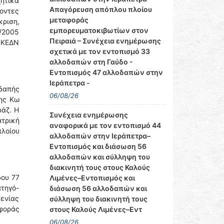
ητικά
Απαγόρευση απόπλου πλοίου
οντες
μεταφοράς
ριση,
εμπορευματοκιβωτίων στον
/2005
Πειραιά – Συνέχεια ενημέρωσης
ο ΚΕΔΝ
σχετικά με τον εντοπισμό 33
αλλοδαπών στη Γαύδο -
Εντοπισμός 47 αλλοδαπών στην
Ιεράπετρα -
δαπής
06/08/26
της Κω
ράζ. Η
Συνέχεια ενημέρωσης
ατρική
αναφορικά με τον εντοπισμό 44
πλοίου
αλλοδαπών στην Ιεράπετρα–
Εντοπισμός και διάσωση 56
αλλοδαπών και σύλληψη του
διακινητή τους στους Καλούς
δου 77
Λιμένες–Εντοπισμός και
τηγό-
διάσωση 56 αλλοδαπών και
ενίας
σύλληψη του διακινητή τους
φοράς
στους Καλούς Λιμένες–Εντ
06/08/26