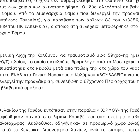
 μοτοποδήλατου, αρχικά δεν συμμορφώθηκε στα φωτεινά και ηχ
τικών χειρισμών ακινητοποιήθηκε. Οι δύο αλλοδαποί επιβαίν
Σάμου. Από το Λιμεναρχείο Σάμου που διενεργεί την προανάκ
(υπήκοος Τουρκίας), για παράβαση των άρθρων 83 του Ν/3386
169 του ΠΚ «Απείθεια», ο οποίος στη συνέχεια μεταφέρθηκε στ
ρχείο Σάμου.
ιμενική Αρχή της Καλύμνου για τραυματισμό μίας 59χρονης ημε
-Ο/Γ) πλοίου, το οποίο εκτελούσε δρομολόγιο από το Μαστιχάρι 
αυματίστηκε στο κεφάλι μετά από πτώση της στο χώρο του γκα
 του ΕΚΑΒ στο Γενικό Νοσοκομείο Καλύμνου «ΒΟΥΒΑΛΕΙΟ» για ι
ιενεργεί την προανάκριση, συνελήφθη ο 67χρονος Πλοίαρχος του 
 βλάβη από αμέλεια».
 Φυλακίου της Γαύδου εντόπισαν στην παραλία «ΚΟΡΦΟΥ» της Γαύ
ταφέρθηκαν αρχικά στο λιμάνι Καραβέ και από εκεί με επιβα
 Παλαιόχωρας. Ακολούθως, οδηγήθηκαν σε προσωρινό χώρο φιλοξ
αι από το Κεντρικό Λιμεναρχείο Χανίων, ενώ το σκάφος μετα