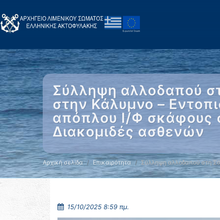
Σύλληψη αλλοδαπού στη
στην Κάλυμνο – Εντοπ
απόπλου Ι/Φ σκάφους 
Διακομιδές ασθενών
Αρχική σελίδα
Επικαιρότητα
Σύλληψη αλλοδαπού στη Σ
15/10/2025 8:59 πμ.