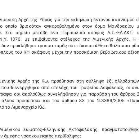
Λιμενική Αρχή της Ύδρας για την εκδήλωση έντονου καπνισμού 
 το οποίο βρισκόταν αγκυροβολημένο στον όρμο Μανδρακίου μ
). Στο σημείο μετέβη ένα Περιπολικό σκάφος Λ.Σ.-ΕΛ.ΑΚΤ. κ
Ν.Υ. 1076, με επιβαίνοντα στέλεχος της Λιμενικής Αρχής. Η 
ν δεν προκλήθηκε τραυματισμός ούτε διαπιστώθηκε θαλάσσια ρύ
πλους του Ι/Φ σκάφους μέχρι την προσκόμιση βεβαιωτικού αξιο
ιμενικής Αρχής της Κω, προέβησαν στη σύλληψη έξι αλλοδαπών
ο που διενεργήθηκε από στελέχη του Γραφείου Ασφάλειας, οι α
γγραφα και ακολούθως συνελήφθησαν για παράβαση του άρθρου 
υ άλλου προσώπου» και του άρθρου 83 του Ν.3386/2005 «Παρ
πό το Λιμεναρχείο Κω.
Λιμενικού Σώματος-Ελληνικής Ακτοφυλακής, πραγματοποιήθηκ
αν άμεσης νοσοκομειακής περίθαλψης: