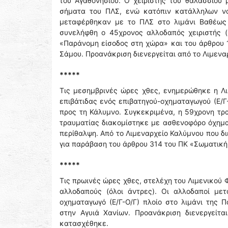
του Αγαθονησίου. Ο χειριστής του θαλάσσιου
σήματα του ΠΛΣ, ενώ κατόπιν κατάλληλων ναυ
μεταφέρθηκαν με το ΠΛΣ στο λιμάνι Βαθέως 
συνελήφθη ο 45χρονος αλλοδαπός χειριστής 
«Παράνομη είσοδος στη χώρα» και του άρθρου 
Σάμου. Προανάκριση διενεργείται από το Λιμενα
*****
Τις μεσημβρινές ώρες χθες, ενημερώθηκε η Λ
επιβάτιδας ενός επιβατηγού-οχηματαγωγού (Ε/Γ
προς τη Κάλυμνο. Συγκεκριμένα, η 59χρονη τρ
τραυματίας διακομίστηκε με ασθενοφόρο όχημα
περίθαλψη. Από το Λιμεναρχείο Καλύμνου που δ
για παράβαση του άρθρου 314 του ΠΚ «Σωματική
*****
Τις πρωινές ώρες χθες, στελέχη του Λιμενικού
αλλοδαπούς (όλοι άντρες). Οι αλλοδαποί με
οχηματαγωγό (Ε/Γ-Ο/Γ) πλοίο στο λιμάνι της
στην Αγυιά Χανίων. Προανάκριση διενεργείτ
κατασχέθηκε.