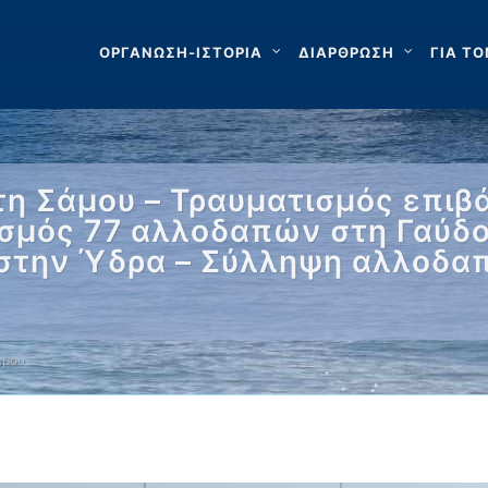
ΟΡΓΑΝΩΣΗ-ΙΣΤΟΡΙΑ
ΔΙΑΡΘΡΩΣΗ
ΓΙΑ ΤΟ
 Σάμου – Τραυματισμός επιβά
ισμός 77 αλλοδαπών στη Γαύδ
στην Ύδρα – Σύλληψη αλλοδα
άμου …