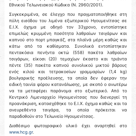
Εθνικού Τελωνειακού Κώδικα (Ν. 2960/2001).
Συγκεκριμένα, σε έλεγχο που πραγματοποιήθηκε στη
πύλη εισόδου του λιμένα εξωτερικού Ηγουμενίτσας σε
Ε.Ι.Χ. όχημα με οδηγό τον 33χρονο, εντοπίστηκε
επιμελώς κρυμμένη ποσότητα λαθραίων τσιγάρων και
καπνού στο πορτ μπαγκάζ, στα πλαϊνά μέρη καθώς και
κάτω από τα καθίσματα. Συνολικά εντοπίστηκαν
πεντακόσια πενήντα οκτώ (558) πακέτα λαθραίων
τσιγάρων, είκοσι (20) τεμαχίων έκαστο και τριάντα
πέντε (35) πακέτα καπνού συνολικού μικτού βάρους
ενός κιλού και τετρακοσίων γραμμαρίων (1,4 kg)
βουλγαρικής προέλευσης, τα οποία δεν έφεραν την
ειδική ταινία φόρου κατανάλωσης, με σκοπό ο ανωτέρω
να τα μεταφέρει παράνομα στο εξωτερικό. Από το
Κεντρικό Λιμεναρχείο Ηγουμενίτσας που διενεργεί τη
προανάκριση, κατασχέθηκε το Ε.Ι.Χ. όχημα καθώς και τα
ανευρεθέντα τσιγάρα, τα οποία πρόκειται να
παραδοθούν στο Τελωνείο Ηγουμενίτσας.
Διαθέσιμο φωτογραφικό υλικό έχει αναρτηθεί στο
www.hcg.gr
.