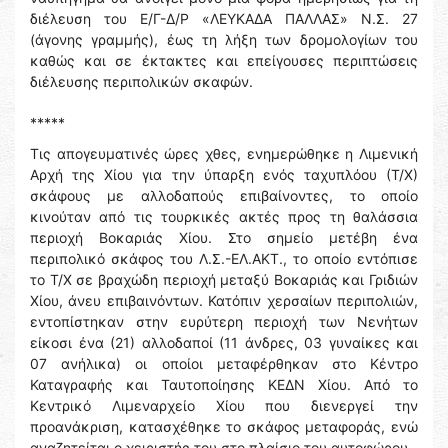
διέλευση του Ε/Γ-Δ/Ρ «ΛΕΥΚΑΔΑ ΠΑΛΛΑΣ» Ν.Σ. 27
(άγονης γραμμής), έως τη λήξη των δρομολογίων του
καθώς και σε έκτακτες και επείγουσες περιπτώσεις
διέλευσης περιπολικών σκαφών.
*****
Τις απογευματινές ώρες χθες, ενημερώθηκε η Λιμενική
Αρχή της Χίου για την ύπαρξη ενός ταχυπλόου (Τ/Χ)
σκάφους με αλλοδαπούς επιβαίνοντες, το οποίο
κινούταν από τις τουρκικές ακτές προς τη θαλάσσια
περιοχή Βοκαριάς Χίου. Στο σημείο μετέβη ένα
περιπολικό σκάφος του Λ.Σ.-ΕΛ.ΑΚΤ., το οποίο εντόπισε
το Τ/Χ σε βραχώδη περιοχή μεταξύ Βοκαριάς και Γριδιών
Χίου, άνευ επιβαινόντων. Κατόπιν χερσαίων περιπολιών,
εντοπίστηκαν στην ευρύτερη περιοχή των Νενήτων
είκοσι ένα (21) αλλοδαποί (11 άνδρες, 03 γυναίκες και
07 ανήλικα) οι οποίοι μεταφέρθηκαν στο Κέντρο
Καταγραφής και Ταυτοποίησης ΚΕΔΝ Χίου. Από το
Κεντρικό Λιμεναρχείο Χίου που διενεργεί την
προανάκριση, κατασχέθηκε το σκάφος μεταφοράς, ενώ
αναζητείται ο χειριστής του στο πλαίσιο του αυτοφώρου.