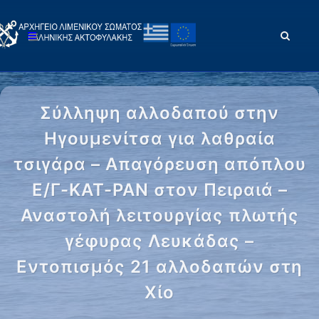
Σύλληψη αλλοδαπού στην
Ηγουμενίτσα για λαθραία
τσιγάρα – Απαγόρευση απόπλου
Ε/Γ-ΚΑΤ-ΡΑΝ στον Πειραιά –
Αναστολή λειτουργίας πλωτής
γέφυρας Λευκάδας –
Εντοπισμός 21 αλλοδαπών στη
Χίο