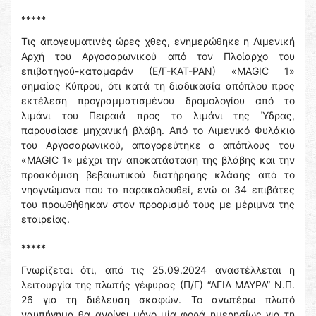
*****
Τις απογευματινές ώρες χθες, ενημερώθηκε η Λιμενική
Αρχή του Αργοσαρωνικού από τον Πλοίαρχο του
επιβατηγού-καταμαράν (Ε/Γ-ΚΑΤ-ΡΑΝ) «MAGIC 1»
σημαίας Κύπρου, ότι κατά τη διαδικασία απόπλου προς
εκτέλεση προγραμματισμένου δρομολογίου από το
λιμάνι του Πειραιά προς το λιμάνι της Ύδρας,
παρουσίασε μηχανική βλάβη. Από το Λιμενικό Φυλάκιο
του Αργοσαρωνικού, απαγορεύτηκε ο απόπλους του
«MAGIC 1» μέχρι την αποκατάσταση της βλάβης και την
προσκόμιση βεβαιωτικού διατήρησης κλάσης από το
νηογνώμονα που το παρακολουθεί, ενώ οι 34 επιβάτες
του προωθήθηκαν στον προορισμό τους με μέριμνα της
εταιρείας.
*****
Γνωρίζεται ότι, από τις 25.09.2024 αναστέλλεται η
λειτουργία της πλωτής γέφυρας (Π/Γ) “ΑΓΙΑ ΜΑΥΡΑ” Ν.Π.
26 για τη διέλευση σκαφών. Το ανωτέρω πλωτό
ναυπήγημα θα ανοίγει μόνο μία φορά ημερησίως για τη