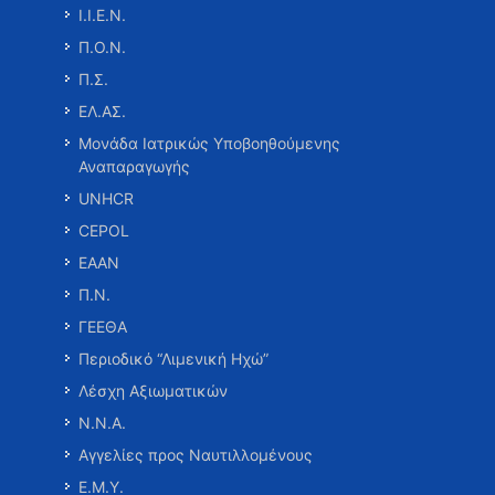
Ι.Ι.Ε.Ν.
Π.Ο.Ν.
Π.Σ.
ΕΛ.ΑΣ.
Μονάδα Ιατρικώς Υποβοηθούμενης
Αναπαραγωγής
UNHCR
CEPOL
ΕΑΑΝ
Π.Ν.
ΓΕΕΘΑ
Περιοδικό “Λιμενική Ηχώ”
Λέσχη Αξιωματικών
Ν.Ν.Α.
Αγγελίες προς Ναυτιλλομένους
Ε.Μ.Υ.