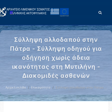
Σύλληψη αλλοδαπού στην
Πάτρα - Σύλληψη οδηγού για
οδήγηση χωρίς άδεια
ικανότητας στη Μυτιλήνη -
Διακομιδές ασθενών
Αρχική σελίδα
Επικαιρότητα
Σύλληψη αλλοδαπού στην Πάτρα …