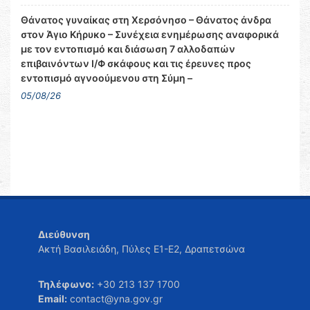
Θάνατος γυναίκας στη Χερσόνησο – Θάνατος άνδρα
στον Άγιο Κήρυκο – Συνέχεια ενημέρωσης αναφορικά
με τον εντοπισμό και διάσωση 7 αλλοδαπών
επιβαινόντων Ι/Φ σκάφους και τις έρευνες προς
εντοπισμό αγνοούμενου στη Σύμη –
05/08/26
Διεύθυνση
Ακτή Βασιλειάδη, Πύλες Ε1-Ε2, Δραπετσώνα
Τηλέφωνο:
+30 213 137 1700
Email:
contact@yna.gov.gr