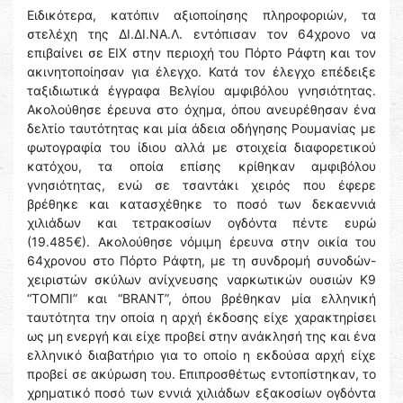
Ειδικότερα, κατόπιν αξιοποίησης πληροφοριών, τα
στελέχη της ΔΙ.ΔΙ.ΝΑ.Λ. εντόπισαν τον 64χρονο να
επιβαίνει σε ΕΙΧ στην περιοχή του Πόρτο Ράφτη και τον
ακινητοποίησαν για έλεγχο. Κατά τον έλεγχο επέδειξε
ταξιδιωτικά έγγραφα Βελγίου αμφιβόλου γνησιότητας.
Ακολούθησε έρευνα στο όχημα, όπου ανευρέθησαν ένα
δελτίο ταυτότητας και μία άδεια οδήγησης Ρουμανίας με
φωτογραφία του ίδιου αλλά με στοιχεία διαφορετικού
κατόχου, τα οποία επίσης κρίθηκαν αμφιβόλου
γνησιότητας, ενώ σε τσαντάκι χειρός που έφερε
βρέθηκε και κατασχέθηκε το ποσό των δεκαεννιά
χιλιάδων και τετρακοσίων ογδόντα πέντε ευρώ
(19.485€). Ακολούθησε νόμιμη έρευνα στην οικία του
64χρονου στο Πόρτο Ράφτη, με τη συνδρομή συνοδών-
χειριστών σκύλων ανίχνευσης ναρκωτικών ουσιών Κ9
“ΤΟΜΠΙ” και “ΒRΑΝΤ”, όπου βρέθηκαν μία ελληνική
ταυτότητα την οποία η αρχή έκδοσης είχε χαρακτηρίσει
ως μη ενεργή και είχε προβεί στην ανάκλησή της και ένα
ελληνικό διαβατήριο για το οποίο η εκδούσα αρχή είχε
προβεί σε ακύρωση του. Επιπροσθέτως εντοπίστηκαν, το
χρηματικό ποσό των εννιά χιλιάδων εξακοσίων ογδόντα