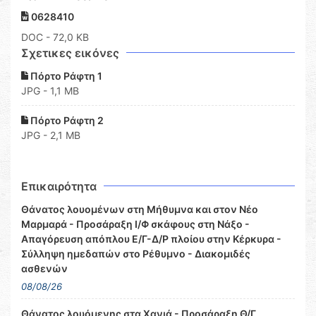
0628410
DOC
- 72,0 KB
Σχετικες εικόνες
Πόρτο Ράφτη 1
JPG - 1,1 MB
Πόρτο Ράφτη 2
JPG - 2,1 MB
Επικαιρότητα
Θάνατος λουομένων στη Μήθυμνα και στον Νέο
Μαρμαρά - Προσάραξη Ι/Φ σκάφους στη Νάξο -
Απαγόρευση απόπλου Ε/Γ-Δ/Ρ πλοίου στην Κέρκυρα -
Σύλληψη ημεδαπών στο Ρέθυμνο - Διακομιδές
ασθενών
08/08/26
Θάνατος λουόμενης στα Χανιά - Προσάραξη Θ/Γ