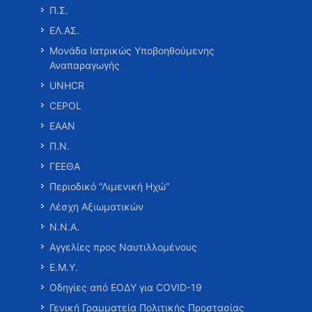
Π.Σ.
ΕΛ.ΑΣ.
Μονάδα Ιατρικώς Υποβοηθούμενης
Αναπαραγωγής
UNHCR
CEPOL
ΕΑΑΝ
Π.Ν.
ΓΕΕΘΑ
Περιοδικό “Λιμενική Ηχώ”
Λέσχη Αξιωματικών
Ν.Ν.Α.
Αγγελίες προς Ναυτιλλομένους
Ε.Μ.Υ.
Οδηγίες από ΕΟΔΥ για COVID-19
Γενική Γραμματεία Πολιτικής Προστασίας