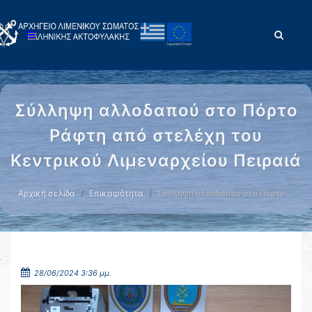
Σύλληψη αλλοδαπού στο Πόρτο
Ράφτη από στελέχη του
Κεντρικού Λιμεναρχείου Πειραιά
Αρχική σελίδα
Επικαιρότητα
Σύλληψη αλλοδαπού στο Πόρτο …
28/06/2024 3:36 μμ.