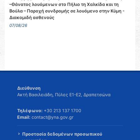
–Θάνατος λουόμενων στο Πήλιο τη Χαλκίδα και τη
Βούλα – Παροχή συνδρομής σε λουόμενο στην Κύμη -
Διακομιδή ασθενούς
07/08/26
Διεύθυνση
Ακτή Βασιλειάδη, Πύλες Ε1-Ε2, Δραπετσώνα
Τηλέφωνο:
+30 213 137 1700
Email:
contact@yna.gov.gr
Προστασία δεδομένων προσωπικού