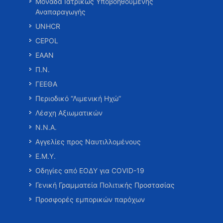
Μονάδα Ιατρικώς Υποβοηθούμενης
Αναπαραγωγής
UNHCR
CEPOL
ΕΑΑΝ
Π.Ν.
ΓΕΕΘΑ
Περιοδικό “Λιμενική Ηχώ”
Λέσχη Αξιωματικών
Ν.Ν.Α.
Αγγελίες προς Ναυτιλλομένους
Ε.Μ.Υ.
Οδηγίες από ΕΟΔΥ για COVID-19
Γενική Γραμματεία Πολιτικής Προστασίας
Προσφορές εμπορικών παρόχων