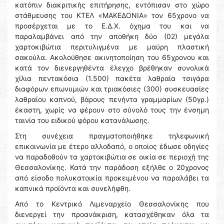
κατόπιν διακριτικής επιτήρησης, εντόπισαν στο χώρο
στάθμευσης του ΚΤΕΛ «ΜΑΚΕΔΟΝΙΑ» τον 65χρονο να
προσέρχεται με το Ε.Δ.Χ. όχημα του και να
παραλαμβάνει από την αποθήκη δύο (02) μεγάλα
χαρτοκιβώτια περιτυλιγμένα με μαύρη πλαστική
σακούλα. Ακολούθησε ακινητοποίηση του 65χρονου και
κατά τον διενεργηθέντα έλεγχο βρέθηκαν συνολικά
χίλια πεντακόσια (1.500) πακέτα λαθραία τσιγάρα
διαφόρων επωνυμιών και τριακόσιες (300) συσκευασίες
λαθραίου καπνού, βάρους πενήντα γραμμαρίων (50γρ.)
έκαστη, χωρίς να φέρουν στο σύνολό τους την ένσημη
ταινία του ειδικού φόρου κατανάλωσης.
Στη συνέχεια πραγματοποιήθηκε τηλεφωνική
επικοινωνία με έτερο αλλοδαπό, ο οποίος έδωσε οδηγίες
να παραδοθούν τα χαρτοκιβώτια σε οικία σε περιοχή της
Θεσσαλονίκης. Κατά την παράδοση εξήλθε ο 20χρονος
από είσοδο πολυκατοικία προκειμένου να παραλάβει τα
καπνικά προϊόντα και συνελήφθη.
Από το Κεντρικό Λιμεναρχείο Θεσσαλονίκης που
διενεργεί την προανάκριση, κατασχέθηκαν όλα τα