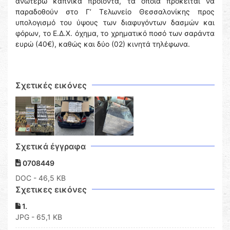
ανωτέρω καπνικά προϊόντα, τα οποία πρόκειται να
παραδοθούν στο Γ’ Τελωνείο Θεσσαλονίκης προς
υπολογισμό του ύψους των διαφυγόντων δασμών και
φόρων, το Ε.Δ.Χ. όχημα, το χρηματικό ποσό των σαράντα
ευρώ (40€), καθώς και δύο (02) κινητά τηλέφωνα.
Σχετικές εικόνες
Σχετικά έγγραφα
0708449
DOC
- 46,5 KB
Σχετικες εικόνες
1.
JPG - 65,1 KB