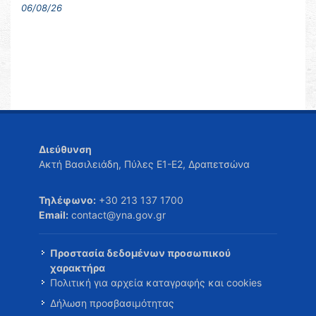
06/08/26
Διεύθυνση
Ακτή Βασιλειάδη, Πύλες Ε1-Ε2, Δραπετσώνα
Τηλέφωνο:
+30 213 137 1700
Email:
contact@yna.gov.gr
Προστασία δεδομένων προσωπικού
χαρακτήρα
Πολιτική για αρχεία καταγραφής και cookies
Δήλωση προσβασιμότητας