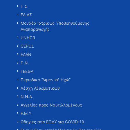
Π.Σ.
ΕΛ.ΑΣ.
Μονάδα Ιατρικώς Υποβοηθούμενης
Αναπαραγωγής
UNHCR
CEPOL
ΕΑΑΝ
Π.Ν.
ΓΕΕΘΑ
Περιοδικό “Λιμενική Ηχώ”
Λέσχη Αξιωματικών
Ν.Ν.Α.
Αγγελίες προς Ναυτιλλομένους
Ε.Μ.Υ.
Οδηγίες από ΕΟΔΥ για COVID-19