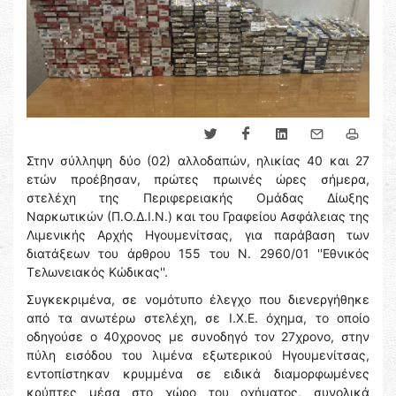
Στην σύλληψη δύο (02) αλλοδαπών, ηλικίας 40 και 27
ετών προέβησαν, πρώτες πρωινές ώρες σήμερα,
στελέχη της Περιφερειακής Ομάδας Δίωξης
Ναρκωτικών (Π.Ο.Δ.Ι.Ν.) και του Γραφείου Ασφάλειας της
Λιμενικής Αρχής Ηγουμενίτσας, για παράβαση των
διατάξεων του άρθρου 155 του Ν. 2960/01 ''Εθνικός
Τελωνειακός Κώδικας''.
Συγκεκριμένα, σε νομότυπο έλεγχο που διενεργήθηκε
από τα ανωτέρω στελέχη, σε Ι.Χ.Ε. όχημα, το οποίο
οδηγούσε ο 40χρονος με συνοδηγό τον 27χρονο, στην
πύλη εισόδου του λιμένα εξωτερικού Ηγουμενίτσας,
εντοπίστηκαν κρυμμένα σε ειδικά διαμορφωμένες
κρύπτες μέσα στο χώρο του οχήματος, συνολικά