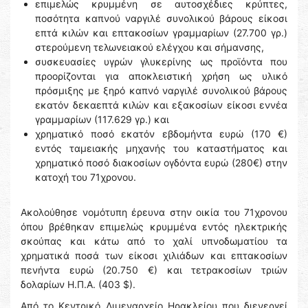
επιμελώς κρυμμένη σε αυτοσχέδιες κρύπτες,
ποσότητα καπνού ναργιλέ συνολικού βάρους είκοσι
επτά κιλών και επτακοσίων γραμμαρίων (27.700 γρ.)
στερούμενη τελωνειακού ελέγχου και σήμανσης,
συσκευασίες υγρών γλυκερίνης ως προϊόντα που
προορίζονται για αποκλειστική χρήση ως υλικό
πρόσμιξης με ξηρό καπνό ναργιλέ συνολικού βάρους
εκατόν δεκαεπτά κιλών και εξακοσίων είκοσι εννέα
γραμμαρίων (117.629 γρ.) και
χρηματικό ποσό εκατόν εβδομήντα ευρώ (170 €)
εντός ταμειακής μηχανής του καταστήματος και
χρηματικό ποσό διακοσίων ογδόντα ευρώ (280€) στην
κατοχή του 71χρονου.
Ακολούθησε νομότυπη έρευνα στην οικία του 71χρονου
όπου βρέθηκαν επιμελώς κρυμμένα εντός ηλεκτρικής
σκούπας και κάτω από το χαλί υπνοδωματίου τα
χρηματικά ποσά των είκοσι χιλιάδων και επτακοσίων
πενήντα ευρώ (20.750 €) και τετρακοσίων τριών
δολαρίων Η.Π.Α. (403 $).
Από το Κεντρικό Λιμεναρχείο Ηρακλείου που διενεργεί