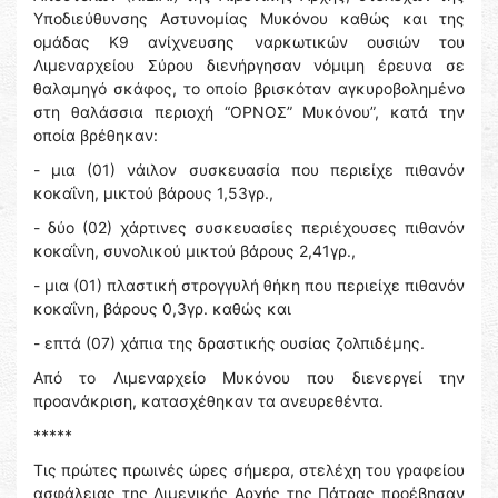
Υποδιεύθυνσης Αστυνομίας Μυκόνου καθώς και της
ομάδας Κ9 ανίχνευσης ναρκωτικών ουσιών του
Λιμεναρχείου Σύρου διενήργησαν νόμιμη έρευνα σε
θαλαμηγό σκάφος, το οποίο βρισκόταν αγκυροβολημένο
στη θαλάσσια περιοχή “ΟΡΝΟΣ” Μυκόνου”, κατά την
οποία βρέθηκαν:
- μια (01) νάιλον συσκευασία που περιείχε πιθανόν
κοκαΐνη, μικτού βάρους 1,53γρ.,
- δύο (02) χάρτινες συσκευασίες περιέχουσες πιθανόν
κοκαΐνη, συνολικού μικτού βάρους 2,41γρ.,
- μια (01) πλαστική στρογγυλή θήκη που περιείχε πιθανόν
κοκαΐνη, βάρους 0,3γρ. καθώς και
- επτά (07) χάπια της δραστικής ουσίας ζολπιδέμης.
Από το Λιμεναρχείο Μυκόνου που διενεργεί την
προανάκριση, κατασχέθηκαν τα ανευρεθέντα.
*****
Τις πρώτες πρωινές ώρες σήμερα, στελέχη του γραφείου
ασφάλειας της Λιμενικής Αρχής της Πάτρας προέβησαν