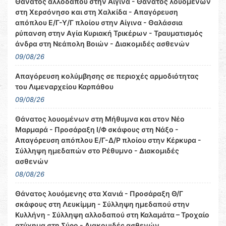
Θάνατος αλλοδαπού στην Αίγινα - Θάνατος λουομένων
στη Χερσόνησο και στη Χαλκίδα - Απαγόρευση
απόπλου Ε/Γ-Υ/Γ πλοίου στην Αίγινα - Θαλάσσια
ρύπανση στην Αγία Κυριακή Τρικέρων - Τραυματισμός
άνδρα στη Νεάπολη Βοιών - Διακομιδές ασθενών
09/08/26
Απαγόρευση κολύμβησης σε περιοχές αρμοδιότητας
του Λιμεναρχείου Καρπάθου
09/08/26
Θάνατος λουομένων στη Μήθυμνα και στον Νέο
Μαρμαρά - Προσάραξη Ι/Φ σκάφους στη Νάξο -
Απαγόρευση απόπλου Ε/Γ-Δ/Ρ πλοίου στην Κέρκυρα -
Σύλληψη ημεδαπών στο Ρέθυμνο - Διακομιδές
ασθενών
08/08/26
Θάνατος λουόμενης στα Χανιά - Προσάραξη Θ/Γ
σκάφους στη Λευκίμμη - Σύλληψη ημεδαπού στην
Κυλλήνη - Σύλληψη αλλοδαπού στη Καλαμάτα – Τροχαίο
ατύχημα στη Σύρο - Διακομιδές ασθενών