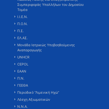
Συμπεριφοράς Υπαλλήλων του Δημοσίου
Τομέα
Ι.Ι.Ε.Ν.
Π.Ο.Ν.
Π.Σ.
ΕΛ.ΑΣ.
Μονάδα Ιατρικώς Υποβοηθούμενης
Αναπαραγωγής
UNHCR
CEPOL
ΕΑΑΝ
Π.Ν.
ΓΕΕΘΑ
Περιοδικό “Λιμενική Ηχώ”
Λέσχη Αξιωματικών
Ν.Ν.Α.