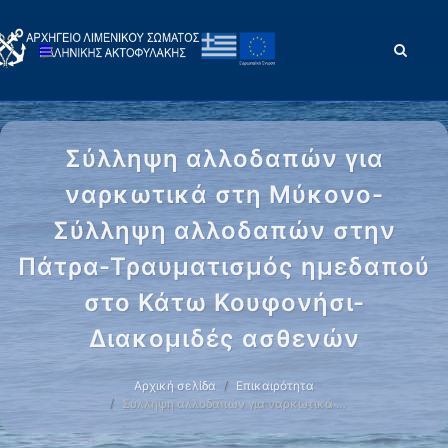
Σύλληψη αλλοδαπών για
ναρκωτικά στη Μύκονο-
Σύλληψη αλλοδαπών στην
Πάτρα-Τραυματισμός ημεδαπού
στο Κάτω Κουφονήσι-
Διακομιδές ασθενών
Αρχική σελίδα
Επικαιρότητα
Σύλληψη αλλοδαπών για ναρκωτικά …