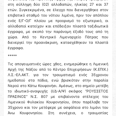
στη σύλληψη δύο (02) αλλοδαπών, ηλικίας 27 και 37
ετών. Συγκεκριμένα, σε έλεγχο που διενεργήθηκε στον
επιβατικό σταθμό του νότιου λιμένα, πριν τον απόπλου
ενός Ε/Γ-Ο/Γ πλοίου με προορισμό το εξωτερικό, οι
αλλοδαποί κατείχαν και επέδειξαν πλαστά ταξιδιωτικά
έγγραφα, με σκοπό την παράνομη έξοδό τους από τη
χώρα. Από το Κεντρικό Λιμεναρχείο Πάτρας που
διενεργεί την προανάκριση, κατασχέθηκαν τα πλαστά
έγγραφα.
*****
Τις απογευματινές ώρες χθες, ενημερώθηκε η Λιμενική
Αρχή της Νάξου από το Κέντρο Επιχειρήσεων (Κ.ΕΠΙΧ.)
Λ.Σ.-ΕΛ.ΑΚΤ. για τον τραυματισμό ενός 35χρονου
ημεδαπού στα πόδια, ενώ βρισκόταν στην παραλία
Νερού στο Κάτω Κουφονήσι. Αμέσως, στο σημείο μετέβη
το ιδιωτικό-αναψυχής (Ι/Δ-Α/Ψ) σκάφος “ΡΟΥΣΣΕΤΟΣ
ΠΡΑΣΙΝΟΣ” Ν.Σ. 807 με επιβαίνοντα στέλεχος του
Λιμενικού Φυλακίου Κουφονησίου, όπου παρέλαβε τον
35χρονο και τον μετέφερε με ασφάλεια στο λιμάνι του
Άνω Κουφονησίου. Στη συνέχεια, ο τραυματίας