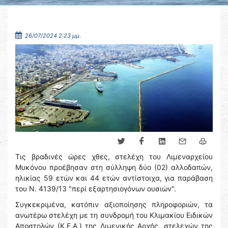
26/07/2024 2:23 μμ.
Τις βραδινές ώρες χθες, στελέχη του Λιμεναρχείου
Μυκόνου προέβησαν στη σύλληψη δύο (02) αλλοδαπών,
ηλικίας 59 ετών και 44 ετών αντίστοιχα, για παράβαση
του Ν. 4139/13 "περί εξαρτησιογόνων ουσιών".
Συγκεκριμένα, κατόπιν αξιοποίησης πληροφοριών, τα
ανωτέρω στελέχη με τη συνδρομή του Κλιμακίου Ειδικών
Αποστολών (Κ.Ε.Α.) της Λιμενικής Αρχής, στελεχών της