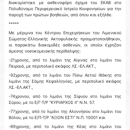
διακομίστηκε με ασθενοφόρο όχημα του ΕΚΑΒ στο
Πολυδύναμο Περιφερειακό Ιατρείο Κουφονησίων για την
παροχή των πρώτων βοηθειών, από όπου και εξήλθε.
*****
Με μέριμνα του Κέντρου Επιχειρήσεων του Λιμενικού
Σώματος-Ελληνικής Ακτοφυλακής πραγματοποιήθηκαν,
οι παρακάτω διακομιδές ασθενών, οι οποίοι έχρηζαν
άμεσης νοσοκομειακής περίθαλψης:
-21χρονης, από το λιμάνι της Αίγινας στο λιμάνι του
Πειραιά, με περιπολικό σκάφος ΛΣ.-ΕΛ.ΑΚΤ.,
-92χρονης, από το λιμάνι του Πίσω Αετού Ιθάκης στο
λιμάνι της Σάμης Κεφαλληνίας, με περιπολικό σκάφος
ΛΣ.-ΕΛ.ΑΚΤ.,
-74χρονου, από το λιμάνι της Σίφνου στο λιμάνι της
Σύρου, με το Ε/Γ-Τ/Ρ “ΚΥΡΙΑΡΧΟΣ II” Ν.Ν. 57.
-77χρονης, από το λιμάνι της Αλοννήσου στο λιμάνι του
Βόλου, με το Ε/Π-Τ/Ρ “ΑΞΙΟΝ ΕΣΤΙ” Ν.Π. 10001 και
-89χρονης, από το λιμάνι της Κέας στο λιμάνι του