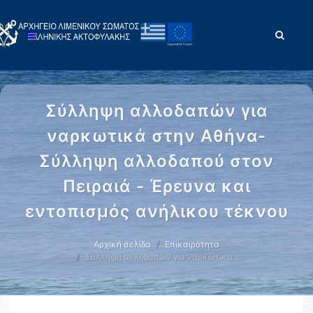
Σύλληψη αλλοδαπών για
ναρκωτικά στην Αθήνα-
Σύλληψη αλλοδαπού στον
Πειραιά - Έρευνα και
εντοπισμός ανήλικου τέκνου
Αρχική σελίδα
Επικαιρότητα
Σύλληψη αλλοδαπών για ναρκωτικά …