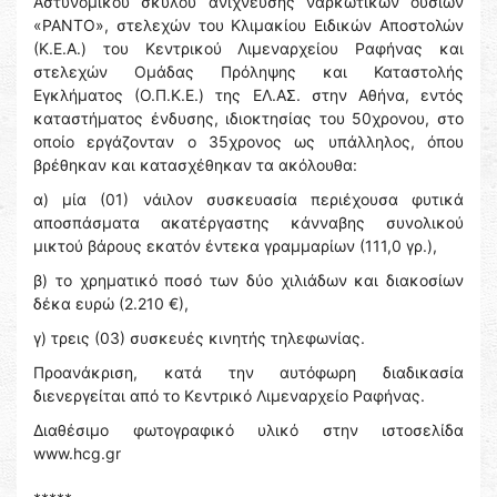
Αστυνομικού σκύλου ανίχνευσης ναρκωτικών ουσιών
«ΡΑΝΤΟ», στελεχών του Κλιμακίου Ειδικών Αποστολών
(Κ.Ε.Α.) του Κεντρικού Λιμεναρχείου Ραφήνας και
στελεχών Ομάδας Πρόληψης και Καταστολής
Εγκλήματος (Ο.Π.Κ.Ε.) της ΕΛ.ΑΣ. στην Αθήνα, εντός
καταστήματος ένδυσης, ιδιοκτησίας του 50χρονου, στο
οποίο εργάζονταν ο 35χρονος ως υπάλληλος, όπου
βρέθηκαν και κατασχέθηκαν τα ακόλουθα:
α) μία (01) νάιλον συσκευασία περιέχουσα φυτικά
αποσπάσματα ακατέργαστης κάνναβης συνολικού
μικτού βάρους εκατόν έντεκα γραμμαρίων (111,0 γρ.),
β) το χρηματικό ποσό των δύο χιλιάδων και διακοσίων
δέκα ευρώ (2.210 €),
γ) τρεις (03) συσκευές κινητής τηλεφωνίας.
Προανάκριση, κατά την αυτόφωρη διαδικασία
διενεργείται από το Κεντρικό Λιμεναρχείο Ραφήνας.
Διαθέσιμο φωτογραφικό υλικό στην ιστοσελίδα
www.hcg.gr