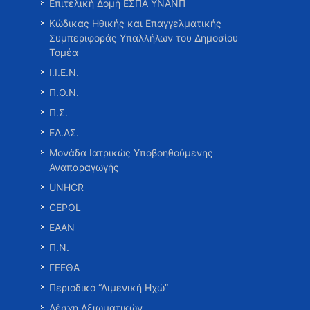
Επιτελική Δομή ΕΣΠΑ ΥΝΑΝΠ
Κώδικας Ηθικής και Επαγγελματικής
Συμπεριφοράς Υπαλλήλων του Δημοσίου
Τομέα
Ι.Ι.Ε.Ν.
Π.Ο.Ν.
Π.Σ.
ΕΛ.ΑΣ.
Μονάδα Ιατρικώς Υποβοηθούμενης
Αναπαραγωγής
UNHCR
CEPOL
ΕΑΑΝ
Π.Ν.
ΓΕΕΘΑ
Περιοδικό “Λιμενική Ηχώ”
Λέσχη Αξιωματικών