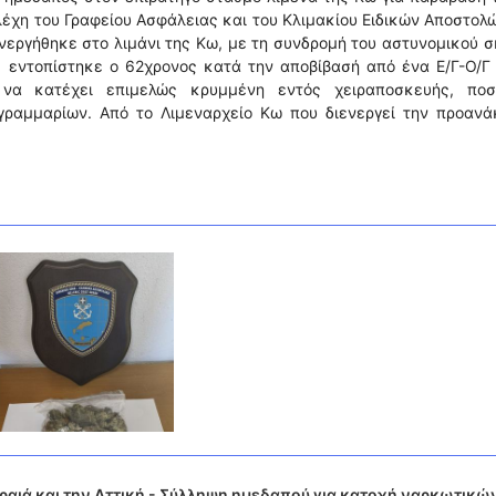
λέχη του Γραφείου Ασφάλειας και του Κλιμακίου Ειδικών Αποστολ
ενεργήθηκε στο λιμάνι της Κω, με τη συνδρομή του αστυνομικού 
 εντοπίστηκε ο 62χρονος κατά την αποβίβασή από ένα Ε/Γ-Ο/Γ 
 να κατέχει επιμελώς κρυμμένη εντός χειραποσκευής, ποσ
γραμμαρίων. Από το Λιμεναρχείο Kω που διενεργεί την προανάκ
αιά και την Αττική - Σύλληψη ημεδαπού για κατοχή ναρκωτικώ