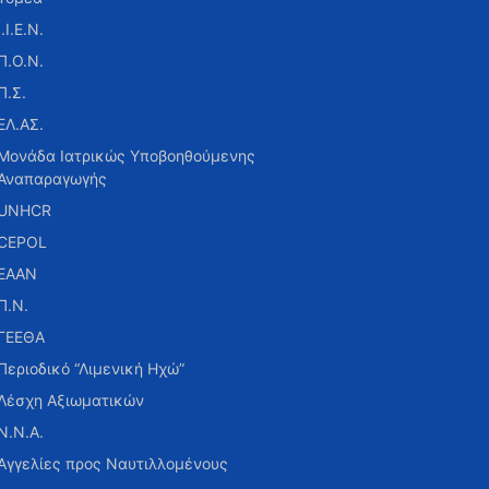
Ι.Ι.Ε.Ν.
Π.Ο.Ν.
Π.Σ.
ΕΛ.ΑΣ.
Μονάδα Ιατρικώς Υποβοηθούμενης
Αναπαραγωγής
UNHCR
CEPOL
ΕΑΑΝ
Π.Ν.
ΓΕΕΘΑ
Περιοδικό “Λιμενική Ηχώ”
Λέσχη Αξιωματικών
Ν.Ν.Α.
Αγγελίες προς Ναυτιλλομένους