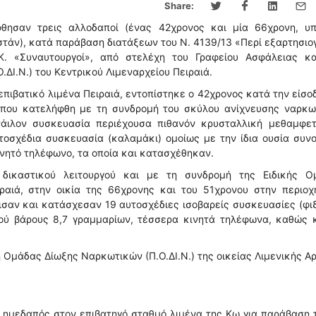
Share:
φθησαν τρεις αλλοδαποί (ένας 42χρονος και μία 66χρονη, υπ
στάν), κατά παράβαση διατάξεων του Ν. 4139/13 «Περί εξαρτησι
. «Συναυτουργοί», από στελέχη του Γραφείου Ασφάλειας κα
Ι.Ν.) του Κεντρικού Λιμεναρχείου Πειραιά.
επιβατικό λιμένα Πειραιά, εντοπίστηκε ο 42χρονος κατά την είσο
, όπου κατελήφθη με τη συνδρομή του σκύλου ανίχνευσης ναρκω
νάιλον συσκευασία περιέχουσα πιθανόν κρυσταλλική μεθαμφετ
τοσχέδια συσκευασία (καλαμάκι) ομοίως με την ίδια ουσία συν
ινητό τηλέφωνο, τα οποία και κατασχέθηκαν.
δικαστικού λειτουργού και με τη συνδρομή της Ειδικής Ο
ιραιά, στην οικία της 66χρονης και του 51χρονου στην περιοχ
σαν και κατάσχεσαν 19 αυτοσχέδιες ισοβαρείς συσκευασίες (φι
ού βάρους 8,7 γραμμαρίων, τέσσερα κινητά τηλέφωνα, καθώς κ
 Ομάδας Δίωξης Ναρκωτικών (Π.Ο.ΔΙ.Ν.) της οικείας Λιμενικής Αρ
 ημεδαπός στον επιβατηγό σταθμό λιμένα της Κω για παράβαση 