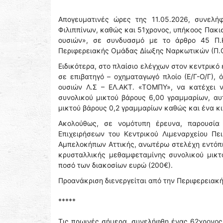
Απογευματινές ώρες της 11.05.2026, συνελή
Φιλιππίνων, καθώς και 51χρονος, υπήκοος Πακι
ουσιών», σε συνδυασμό με το άρθρο 45 Π.Κ
Περιφερειακής Ομάδας Δίωξης Ναρκωτικών (Π.Ο.Δ
Ειδικότερα, στο πλαίσιο ελέγχων στον κεντρικό 
σε επιβατηγό – οχηματαγωγό πλοίο (Ε/Γ-Ο/Γ)
ουσιών Λ.Σ – ΕΛ.ΑΚΤ. «ΤΟΜΠΥ», να κατέχει 
συνολικού μικτού βάρους 6,00 γραμμαρίων, αυ
μικτού βάρους 0,2 γραμμαρίων καθώς και ένα κ
Ακολούθως, σε νομότυπη έρευνα, παρουσία 
Επιχειρήσεων του Κεντρικού Λιμεναρχείου Πε
Αμπελοκήπων Αττικής, ανωτέρω στελέχη εντόπι
κρυσταλλικής μεθαμφεταμίνης συνολικού μικτ
ποσό των διακοσίων ευρώ (200€).
Προανάκριση διενεργείται από την Περιφερειακή
*****
Τις πρωινές σήμερα, συνελήφθη ένας 62χρονος