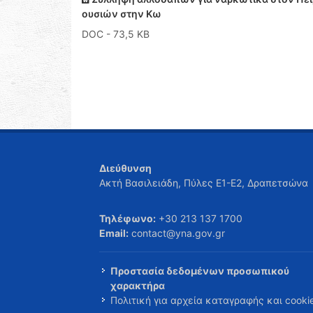
ουσιών στην Κω
DOC
- 73,5 KB
Διεύθυνση
Ακτή Βασιλειάδη, Πύλες Ε1-Ε2, Δραπετσώνα
Τηλέφωνο:
+30 213 137 1700
Email:
contact@yna.gov.gr
Προστασία δεδομένων προσωπικού
χαρακτήρα
Πολιτική για αρχεία καταγραφής και cooki