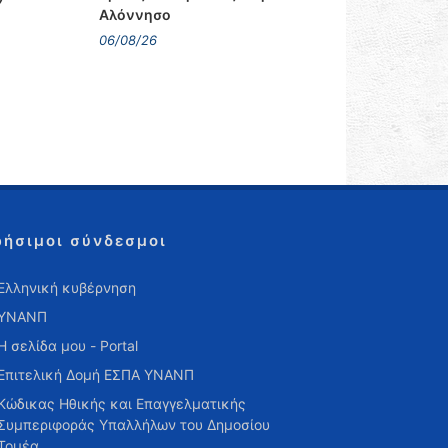
Αλόννησο
06/08/26
ρήσιμοι σύνδεσμοι
Ελληνική κυβέρνηση
ΥΝΑΝΠ
Η σελίδα μου - Portal
Επιτελική Δομή ΕΣΠΑ ΥΝΑΝΠ
Κώδικας Ηθικής και Επαγγελματικής
Συμπεριφοράς Υπαλλήλων του Δημοσίου
Τομέα