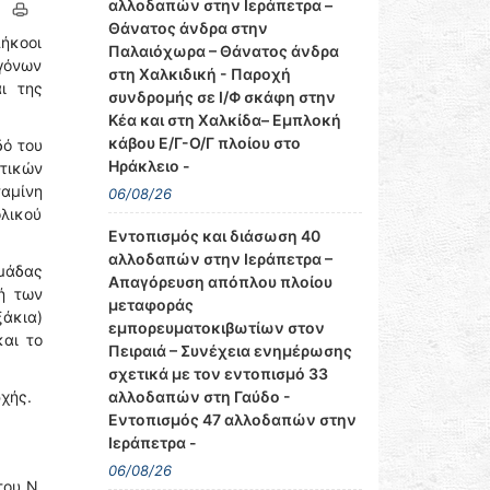
αλλοδαπών στην Ιεράπετρα –
Θάνατος άνδρα στην
ήκοοι
Παλαιόχωρα – Θάνατος άνδρα
ογόνων
στη Χαλκιδική - Παροχή
ι της
συνδρομής σε Ι/Φ σκάφη στην
Κέα και στη Χαλκίδα– Εμπλοκή
κάβου Ε/Γ-Ο/Γ πλοίου στο
δό του
Ηράκλειο -
τικών
αμίνη
06/08/26
ολικού
Εντοπισμός και διάσωση 40
αλλοδαπών στην Ιεράπετρα –
μάδας
Απαγόρευση απόπλου πλοίου
ή των
μεταφοράς
ξάκια)
εμπορευματοκιβωτίων στον
αι το
Πειραιά – Συνέχεια ενημέρωσης
σχετικά με τον εντοπισμό 33
χής.
αλλοδαπών στη Γαύδο -
Εντοπισμός 47 αλλοδαπών στην
Ιεράπετρα -
06/08/26
του Ν.