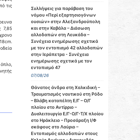
πό τις
Συλλήψεις για παράβαση του
νόμου «Περί εξαρτησιογόνων
ουσιών» στην Αλεξανδρούπολη
ρευνα
και στην Καβάλα – Διάσωση
 7,85
αλλοδαπών στη Λευκάδα –
5χρονο
Συνέχεια ενημέρωσης σχετικά
 18cm.
με τον εντοπισμό 42 αλλοδαπών
οδεία
στην Ιεράπετρα - Συνέχεια
ενημέρωσης σχετικά με τον
όπλο,
εντοπισμό 47
νητής
07/08/26
Θάνατος άνδρα στη Χαλκιδική –
Τραυματισμός ναυτικού στη Ρόδο
– Βλάβη καταπέλτη Ε/Γ – Ο/Γ
πλοίου στο Αντίρριο –
Δυσλειτουργία Ε/Γ-Ο/Γ-Τ/Χ πλοίου
στο Ηράκλειο – Προσάραξη Ι/Φ
σκάφους στο Λαύριο –
Εντοπισμός αλλοδαπών στους
Καλούς Λιμένες – Διακομιδές