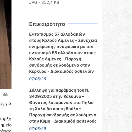
JPG - 352,4 KB
Επικαιρότητα
Εντοπισμός 57 αλλοδαπών
στους Καλούς Λιμένες – Συνέχεια
ενημέρωσης αναφορικά με τον
εντοπισμό 58 αλλοδαπών στους
Καλούς Λιμένες - Παροχή
συνδρομής σε λουόμενο στην
Κέρκυρα - Διακομιδές ασθενών
07/08/26
Σύλληψη για παράβαση του Ν.
3409/2005 στην Κάλυμνο –
Θάνατος λουόμενων στο Πήλιο
ς, για
τη Χαλκίδα και τη Βούλα –
Παροχή συνδρομής σε λουόμενο
ύπαρξη
στην Κύμη - Διακομιδή ασθενούς
σημείο
07/08/26
σκάφος