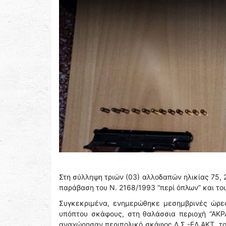
Στη σύλληψη τριών (03) αλλοδαπών ηλικίας 75, 
παράβαση του Ν. 2168/1993 “περί όπλων” και το
Συγκεκριμένα, ενημερώθηκε μεσημβρινές ώρες 
υπόπτου σκάφους, στη θαλάσσια περιοχή “ΑΚΡΑ
αναχώρησαν περιπολικό σκάφος Λ.Σ.-ΕΛ.ΑΚΤ. το