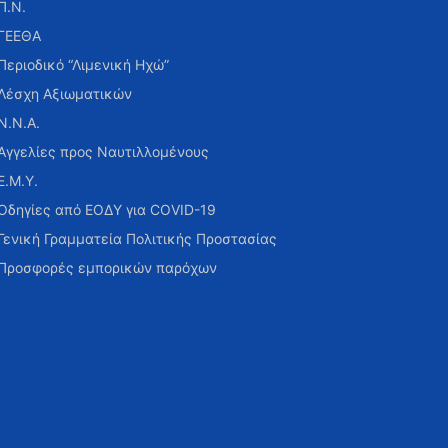
Π.Ν.
ΓΕΕΘΑ
Περιοδικό “Λιμενική Ηχώ”
Λέσχη Αξιωματικών
Ν.Ν.Α.
Αγγελίες προς Ναυτιλλομένους
Ε.Μ.Υ.
Οδηγίες από ΕΟΔΥ για COVID-19
Γενική Γραμματεία Πολιτικής Προστασίας
Προσφορές εμπορικών παρόχων