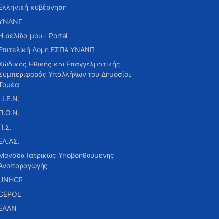
Ελληνική κυβέρνηση
ΥΝΑΝΠ
Η σελίδα μου - Portal
Επιτελική Δομή ΕΣΠΑ ΥΝΑΝΠ
Κώδικας Ηθικής και Επαγγελματικής
Συμπεριφοράς Υπαλλήλων του Δημοσίου
Τομέα
Ι.Ι.Ε.Ν.
Π.Ο.Ν.
Π.Σ.
ΕΛ.ΑΣ.
Μονάδα Ιατρικώς Υποβοηθούμενης
Αναπαραγωγής
UNHCR
CEPOL
ΕΑΑΝ