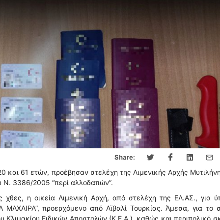
Share:
20 και 61 ετών, προέβησαν στελέχη της Λιμενικής Αρχής Μυτιλήνη
υ Ν. 3386/2005 “περί αλλοδαπών”.
χθες, η οικεία Λιμενική Αρχή, από στελέχη της ΕΛ.ΑΣ., για 
 ΜΑΧΑΙΡΑ”, προερχόμενο από Αϊβαλί Τουρκίας. Άμεσα, για το 
υ Κλιμακίου Ειδικών Αποστολών (Κ.Ε.Α.), καθώς και περιπολικό 