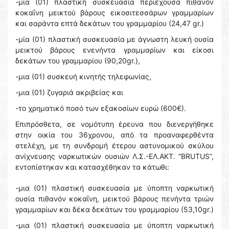
-μία (01) πλαστική συσκευασία περιέχουσα πιθανόν
κοκαΐνη μεικτού βάρους εικοσιτεσσάρων γραμμαρίων
και σαράντα επτά δεκάτων του γραμμαρίου (24,47 gr.)
-μία (01) πλαστική συσκευασία με άγνωστη λευκή ουσία
μεικτού βάρους ενενήντα γραμμαρίων και είκοσι
δεκάτων του γραμμαρίου (90,20gr.),
-μια (01) συσκευή κινητής τηλεφωνίας,
-μια (01) ζυγαριά ακριβείας και
-το χρηματικό ποσό των εξακοσίων ευρώ (600€).
Επιπρόσθετα, σε νομότυπη έρευνα που διενεργήθηκε
στην οικία του 36χρονου, από τα προαναφερθέντα
στελέχη, με τη συνδρομή έτερου αστυνομικού σκύλου
ανίχνευσης ναρκωτικών ουσιών Λ.Σ.-ΕΛ.ΑΚΤ. “BRUTUS”,
εντοπίστηκαν και κατασχέθηκαν τα κάτωθι:
-μια (01) πλαστική συσκευασία με ύποπτη ναρκωτική
ουσία πιθανόν κοκαΐνη, μεικτού βάρους πενήντα τριών
γραμμαρίων και δέκα δεκάτων του γραμμαρίου (53,10gr.)
-μια (01) πλαστική συσκευασία με ύποπτη ναρκωτική