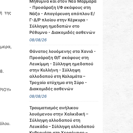
Μήθυμνα και στον Νέο Μαρμαρά
- Προσάραξη Ι/Φ σκάφους στη
ή της
Νάξο - Απαγόρευση απόπλου Ε/
Γ-Δ/Ρ πλοίου στην Κέρκυρα -
Σύλληψη ημεδαπών στο
Ρέθυμνο - Διακομιδές ασθενών
08/08/26
ήμερα,
Θάνατος λουόμενης στα Χανιά -
Προσάραξη Θ/Γ σκάφους στη
Λευκίμμη - Σύλληψη ημεδαπού
στην Κυλλήνη - Σύλληψη
8.
αλλοδαπού στη Καλαμάτα –
Τροχαίο ατύχημα στη Σύρο -
Διακομιδές ασθενών
ΡΙΟΥ»
08/08/26
Τραυματισμός ανήλικου
λουόμενου στην Χαλκιδική –
Σύλληψη αλλοδαπού στη
όλου.
Λευκάδα – Σύλληψη αλλοδαπού
Κυβερνήτη στη Χερσόνησο –