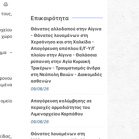
τους,
Επικαιρότητα
Θάνατος αλλοδαπού στην Αίγινα
χείου
- Θάνατος λουομένων στη
ο χώρο
Χερσόνησο και στη Χαλκίδα -
Απαγόρευση απόπλου Ε/Γ-Υ/Γ
ημα –
πλοίου στην Αίγινα - Θαλάσσια
ρύπανση στην Αγία Κυριακή
Τρικέρων - Τραυματισμός άνδρα
στη Νεάπολη Βοιών - Διακομιδές
χρονου
ασθενών
λιμένα
09/08/26
ομείο
Απαγόρευση κολύμβησης σε
περιοχές αρμοδιότητας του
Λιμεναρχείου Καρπάθου
09/08/26
Θάνατος λουομένων στη
κίδας,