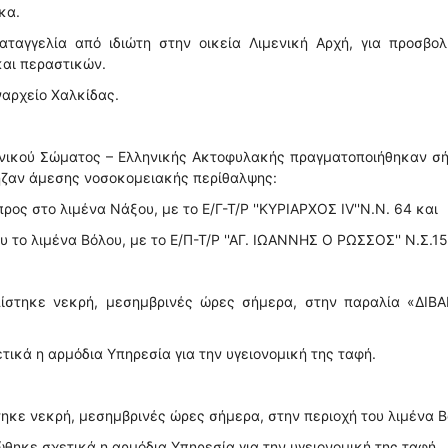
κα.
ταγγελία από ιδιώτη στην οικεία Λιμενική Αρχή, για προσβολ
και περαστικών.
ναρχείο Χαλκίδας.
ενικού Σώματος – Ελληνικής Ακτοφυλακής πραγματοποιήθηκαν σ
ρηζαν άμεσης νοσοκομειακής περίθαλψης:
ος στο λιμένα Νάξου, με το Ε/Γ-Τ/Ρ ''ΚΥΡΙΑΡΧΟΣ IV''Ν.N. 64 και
 το λιμένα Βόλου, με το Ε/Π-Τ/Ρ ''ΑΓ. ΙΩΑΝΝΗΣ Ο ΡΩΣΣΟΣ'' Ν.Σ.15
ίστηκε νεκρή, μεσημβρινές ώρες σήμερα, στην παραλία «ΔΙΒΑ
ικά η αρμόδια Υπηρεσία για την υγειονομική της ταφή.
ηκε νεκρή, μεσημβρινές ώρες σήμερα, στην περιοχή του λιμένα Β
θηκε σχετικά η αρμόδια Υπηρεσία για την υγειονομική της ταφή.