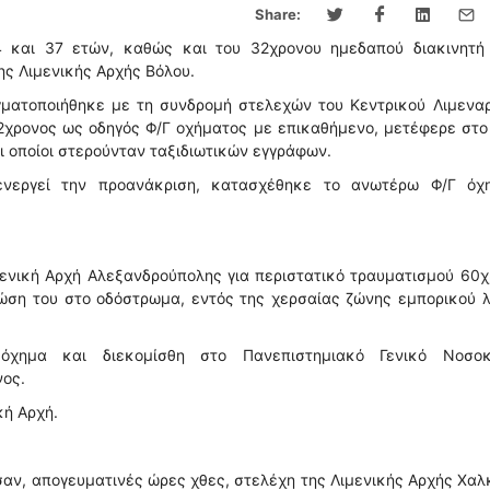
Share:
4 και 37 ετών, καθώς και του 32χρονου ημεδαπού διακινητή 
ης Λιμενικής Αρχής Βόλου.
γματοποιήθηκε με τη συνδρομή στελεχών του Κεντρικού Λιμεναρ
32χρονος ως οδηγός Φ/Γ οχήματος με επικαθήμενο, μετέφερε στ
ι οποίοι στερούνταν ταξιδιωτικών εγγράφων.
ενεργεί την προανάκριση, κατασχέθηκε το ανωτέρω Φ/Γ όχ
ενική Αρχή Αλεξανδρούπολης για περιστατικό τραυματισμού 60
ώση του στο οδόστρωμα, εντός της χερσαίας ζώνης εμπορικού 
ημα και διεκομίσθη στο Πανεπιστημιακό Γενικό Νοσοκ
ος.
κή Αρχή.
ν, απογευματινές ώρες χθες, στελέχη της Λιμενικής Αρχής Χαλ