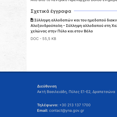
Σχετικά έγγραφα
Σύλληψη αλλοδαπών και του ημεδαπού διακιν
Αλεξανδρούπολη – Σύλληψη αλλοδαπού στη Χαλ
χελώνας στην Πύλο και στον Βόλο
DOC
- 55,5 KB
Διεύθυνση
Ακτή Βασιλειάδη, Πύλες Ε1-Ε2, Δραπετσώνα
Τηλέφωνο:
+30 213 137 1700
Email:
contact@yna.gov.gr