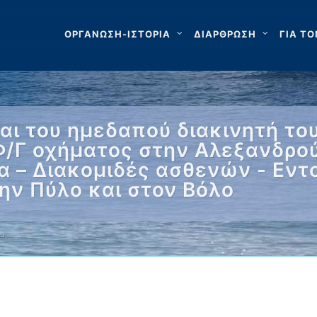
ΟΡΓΑΝΩΣΗ-ΙΣΤΟΡΙΑ
ΔΙΑΡΘΡΩΣΗ
ΓΙΑ ΤΟ
ι του ημεδαπού διακινητή του
Φ/Γ οχήματος στην Αλεξανδρο
α – Διακομιδές ασθενών - Εντ
ην Πύλο και στον Βόλο
υ …