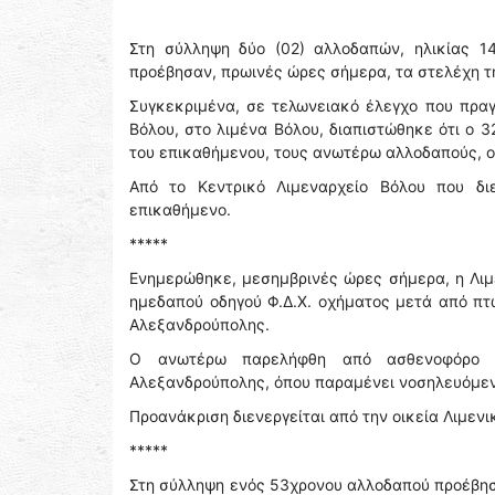
Στη σύλληψη δύο (02) αλλοδαπών, ηλικίας 1
προέβησαν, πρωινές ώρες σήμερα, τα στελέχη τ
Συγκεκριμένα, σε τελωνειακό έλεγχο που πρα
Βόλου, στο λιμένα Βόλου, διαπιστώθηκε ότι ο 
του επικαθήμενου, τους ανωτέρω αλλοδαπούς, ο
Από το Κεντρικό Λιμεναρχείο Βόλου που δι
επικαθήμενο.
*****
Ενημερώθηκε, μεσημβρινές ώρες σήμερα, η Λιμ
ημεδαπού οδηγού Φ.Δ.Χ. οχήματος μετά από πτ
Αλεξανδρούπολης.
Ο ανωτέρω παρελήφθη από ασθενοφόρο όχ
Αλεξανδρούπολης, όπου παραμένει νοσηλευόμεν
Προανάκριση διενεργείται από την οικεία Λιμενι
*****
Στη σύλληψη ενός 53χρονου αλλοδαπού προέβησα