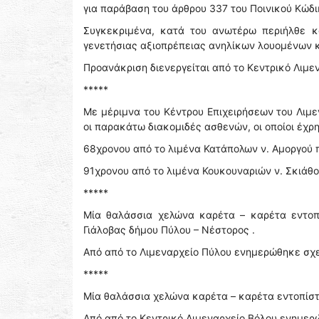
για παράβαση του άρθρου 337 του Ποινικού Κώδι
Συγκεκριμένα, κατά του ανωτέρω περιήλθε κα
γενετήσιας αξιοπρέπειας ανηλίκων λουομένων 
Προανάκριση διενεργείται από το Κεντρικό Λιμε
*****
Με μέριμνα του Κέντρου Επιχειρήσεων του Λιμ
οι παρακάτω διακομιδές ασθενών, οι οποίοι έχ
68χρονου από το λιμένα Κατάπολων ν. Αμοργού πρ
91χρονου από το λιμένα Κουκουναριών ν. Σκιάθου
*****
Μία θαλάσσια χελώνα καρέτα – καρέτα εντοπ
Γιάλοβας δήμου Πύλου – Νέστορος .
Από από το Λιμεναρχείο Πύλου ενημερώθηκε σχετ
*****
Μία θαλάσσια χελώνα καρέτα – καρέτα εντοπίστ
Από από το Κεντρικό Λιμεναρχείο Βόλου ενημερώ