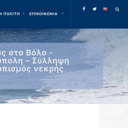
Ν ΠΟΛΙΤΗ
ΕΠΙΚΟΙΝΩΝΙΑ
ς στο Βόλο -
ύπολη – Σύλληψη
οπισμός νεκρής