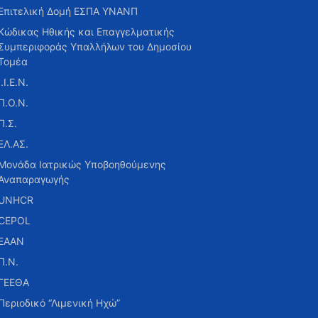
Επιτελική Δομή ΕΣΠΑ ΥΝΑΝΠ
Κώδικας Ηθικής και Επαγγελματικής
Συμπεριφοράς Υπαλλήλων του Δημοσίου
Τομέα
Ι.Ι.Ε.Ν.
Π.Ο.Ν.
Π.Σ.
ΕΛ.ΑΣ.
Μονάδα Ιατρικώς Υποβοηθούμενης
Αναπαραγωγής
UNHCR
CEPOL
ΕΑΑΝ
Π.Ν.
ΓΕΕΘΑ
Περιοδικό “Λιμενική Ηχώ”