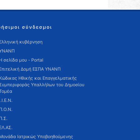
ρήσιμοι σύνδεσμοι
Ελληνική κυβέρνηση
ΥΝΑΝΠ
Η σελίδα μου - Portal
Επιτελική Δομή ΕΣΠΑ ΥΝΑΝΠ
Κώδικας Ηθικής και Επαγγελματικής
Συμπεριφοράς Υπαλλήλων του Δημοσίου
Τομέα
Ι.Ι.Ε.Ν.
Π.Ο.Ν.
Π.Σ.
ΕΛ.ΑΣ.
Μονάδα Ιατρικώς Υποβοηθούμενης