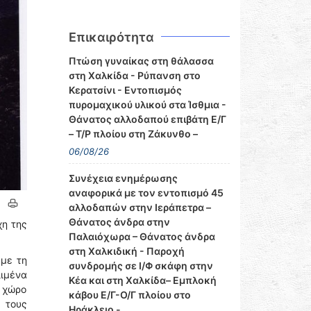
Επικαιρότητα
Πτώση γυναίκας στη θάλασσα
στη Χαλκίδα - Ρύπανση στο
Κερατσίνι - Εντοπισμός
πυρομαχικού υλικού στα Ίσθμια -
Θάνατος αλλοδαπού επιβάτη Ε/Γ
– Τ/Ρ πλοίου στη Ζάκυνθο –
06/08/26
Συνέχεια ενημέρωσης
αναφορικά με τον εντοπισμό 45
αλλοδαπών στην Ιεράπετρα –
Θάνατος άνδρα στην
χη της
Παλαιόχωρα – Θάνατος άνδρα
στη Χαλκιδική - Παροχή
 με τη
συνδρομής σε Ι/Φ σκάφη στην
λιμένα
Κέα και στη Χαλκίδα– Εμπλοκή
ο χώρο
κάβου Ε/Γ-Ο/Γ πλοίου στο
 τους
Ηράκλειο -