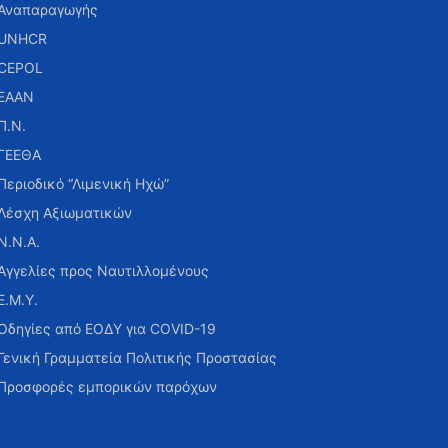
Αναπαραγωγής
UNHCR
CEPOL
ΕΑΑΝ
Π.Ν.
ΓΕΕΘΑ
Περιοδικό “Λιμενική Ηχώ”
Λέσχη Αξιωματικών
Ν.Ν.Α.
Αγγελίες προς Ναυτιλλομένους
Ε.Μ.Υ.
Οδηγίες από ΕΟΔΥ για COVID-19
Γενική Γραμματεία Πολιτικής Προστασίας
Προσφορές εμπορικών παρόχων