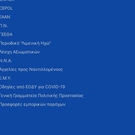
CEPOL
ΕΑΑΝ
Π.Ν.
ΓΕΕΘΑ
Περιοδικό “Λιμενική Ηχώ”
Λέσχη Αξιωματικών
Ν.Ν.Α.
Αγγελίες προς Ναυτιλλομένους
Ε.Μ.Υ.
Οδηγίες από ΕΟΔΥ για COVID-19
Γενική Γραμματεία Πολιτικής Προστασίας
Προσφορές εμπορικών παρόχων