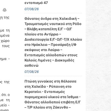
εντοπισμό 47
07/08/26
χη της
Θάνατος άνδρα στη Χαλκιδική –
Τραυματισμός ναυτικού στη Ρόδο
– Βλάβη καταπέλτη Ε/Γ – Ο/Γ
 με τη
πλοίου στο Αντίρριο –
ιμένα
Δυσλειτουργία Ε/Γ-Ο/Γ-Τ/Χ πλοίου
ο χώρο
στο Ηράκλειο – Προσάραξη Ι/Φ
 τους
σκάφους στο Λαύριο –
Εντοπισμός αλλοδαπών στους
ημα -
Καλούς Λιμένες – Διακομιδές
ασθενώ
07/08/26
Πτώση γυναίκας στη θάλασσα
ός της
στη Χαλκίδα - Ρύπανση στο
Κερατσίνι - Εντοπισμός
 ότι ο
πυρομαχικού υλικού στα Ίσθμια -
με τη
Θάνατος αλλοδαπού επιβάτη Ε/Γ
μείο -
– Τ/Ρ πλοίου στη Ζάκυνθο –
πανση,