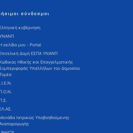
ρήσιμοι σύνδεσμοι
Ελληνική κυβέρνηση
ΥΝΑΝΠ
Η σελίδα μου - Portal
Επιτελική Δομή ΕΣΠΑ ΥΝΑΝΠ
Κώδικας Ηθικής και Επαγγελματικής
Συμπεριφοράς Υπαλλήλων του Δημοσίου
Τομέα
Ι.Ι.Ε.Ν.
Π.Ο.Ν.
Π.Σ.
ΕΛ.ΑΣ.
Μονάδα Ιατρικώς Υποβοηθούμενης
Αναπαραγωγής
UNHCR