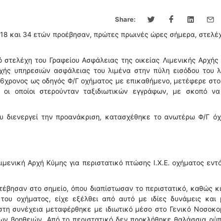
Share:
, 18 και 34 ετών προέβησαν, πρώτες πρωινές ώρες σήμερα, στελέ
 στελέχη του Γραφείου Ασφάλειας της οικείας Λιμενικής Αρχής
οχής υπηρεσιών ασφάλειας του λιμένα στην πύλη εισόδου του λ
56χρονος ως οδηγός Φ/Γ οχήματος με επικαθήμενο, μετέφερε στ
 οι οποίοι στερούνταν ταξιδιωτικών εγγράφων, με σκοπό να
ου διενεργεί την προανάκριση, κατασχέθηκε το ανωτέρω Φ/Γ όχ
μενική Αρχή Κύμης για περιστατικό πτώσης Ι.Χ.Ε. οχήματος εντ
τέβησαν στο σημείο, όπου διαπίστωσαν το περιστατικό, καθώς κι
 του οχήματος, είχε εξέλθει από αυτό με ιδίες δυνάμεις και 
στη συνέχεια μεταφέρθηκε με ιδιωτικό μέσο στο Γενικό Νοσοκο
ων βοηθειών. Από το περιστατικό δεν προκλήθηκε θαλάσσια ρύ