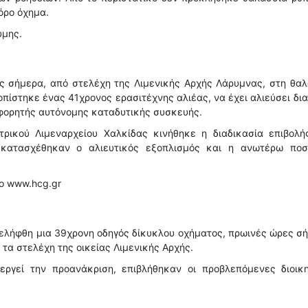
όρο όχημα.
ύμης.
ες σήμερα, από στελέχη της Λιμενικής Αρχής Λάρυμνας, στη θα
οπίστηκε ένας 41χρονος ερασιτέχνης αλιέας, να έχει αλιεύσει δι
η φορητής αυτόνομης καταδυτικής συσκευής.
ρικού Λιμεναρχείου Χαλκίδας κινήθηκε η διαδικασία επιβολή
κατασχέθηκαν ο αλιευτικός εξοπλισμός και η ανωτέρω ποσ
το www.hcg.gr
νελήφθη μια 39χρονη οδηγός δίκυκλου οχήματος, πρωινές ώρες σ
 τα στελέχη της οικείας Λιμενικής Αρχής.
εργεί την προανάκριση, επιβλήθηκαν οι προβλεπόμενες διοικη