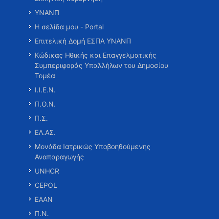
ΥΝΑΝΠ
Η σελίδα μου - Portal
Επιτελική Δομή ΕΣΠΑ ΥΝΑΝΠ
Κώδικας Ηθικής και Επαγγελματικής
Συμπεριφοράς Υπαλλήλων του Δημοσίου
Τομέα
Ι.Ι.Ε.Ν.
Π.Ο.Ν.
Π.Σ.
ΕΛ.ΑΣ.
Μονάδα Ιατρικώς Υποβοηθούμενης
Αναπαραγωγής
UNHCR
CEPOL
ΕΑΑΝ
Π.Ν.