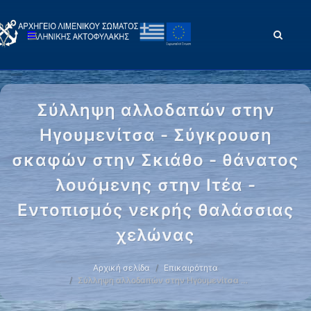
Σύλληψη αλλοδαπών στην
Ηγουμενίτσα - Σύγκρουση
σκαφών στην Σκιάθο - θάνατος
λουόμενης στην Ιτέα -
Εντοπισμός νεκρής θαλάσσιας
χελώνας
Αρχική σελίδα
Επικαιρότητα
Σύλληψη αλλοδαπών στην Ηγουμενίτσα …