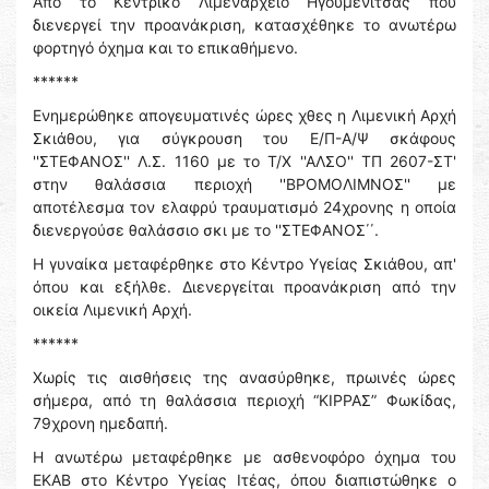
Από το Κεντρικό Λιμεναρχείο Ηγουμενίτσας που
διενεργεί την προανάκριση, κατασχέθηκε το ανωτέρω
φορτηγό όχημα και το επικαθήμενο.
******
Ενημερώθηκε απογευματινές ώρες χθες η Λιμενική Αρχή
Σκιάθου, για σύγκρουση του Ε/Π-Α/Ψ σκάφους
''ΣΤΕΦΑΝΟΣ'' Λ.Σ. 1160 με το Τ/Χ ''ΑΛΣΟ'' ΤΠ 2607-ΣΤ'
στην θαλάσσια περιοχή ''ΒΡΟΜΟΛΙΜΝΟΣ'' με
αποτέλεσμα τον ελαφρύ τραυματισμό 24χρονης η οποία
διενεργούσε θαλάσσιο σκι με το ''ΣΤΕΦΑΝΟΣ΄΄.
Η γυναίκα μεταφέρθηκε στο Κέντρο Υγείας Σκιάθου, απ'
όπου και εξήλθε. Διενεργείται προανάκριση από την
οικεία Λιμενική Αρχή.
******
Χωρίς τις αισθήσεις της ανασύρθηκε, πρωινές ώρες
σήμερα, από τη θαλάσσια περιοχή “ΚΙΡΡΑΣ” Φωκίδας,
79χρονη ημεδαπή.
Η ανωτέρω μεταφέρθηκε με ασθενοφόρο όχημα του
ΕΚΑΒ στο Κέντρο Υγείας Ιτέας, όπου διαπιστώθηκε ο