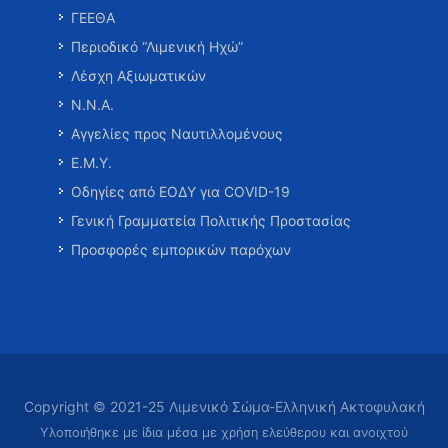
ΓΕΕΘΑ
Περιοδικό “Λιμενική Ηχώ”
Λέσχη Αξιωματικών
Ν.Ν.Α.
Αγγελίες προς Ναυτιλλομένους
Ε.Μ.Υ.
Οδηγίες από ΕΟΔΥ για COVID-19
Γενική Γραμματεία Πολιτικής Προστασίας
Προσφορές εμπορικών παρόχων
Copyright © 2021-25 Λιμενικό Σώμα-Ελληνική Ακτοφυλακή
Υλοποιήθηκε με ίδια μέσα με χρήση ελεύθερου και ανοιχτού