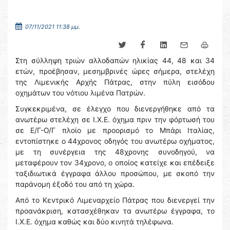
07/11/2021 11:38 μμ.
Στη σύλληψη τριών αλλοδαπών ηλικίας 44, 48 και 34
ετών, προέβησαν, μεσημβρινές ώρες σήμερα, στελέχη
της Λιμενικής Αρχής Πάτρας, στην πύλη εισόδου
οχημάτων του νότιου λιμένα Πατρών.
Συγκεκριμένα, σε έλεγχο που διενεργήθηκε από τα
ανωτέρω στελέχη σε Ι.Χ.Ε. όχημα πριν την φόρτωσή του
σε Ε/Γ-Ο/Γ πλοίο με προορισμό το Μπάρι Ιταλίας,
εντοπίστηκε ο 44χρονος οδηγός του ανωτέρω οχήματος,
με τη συνέργεια της 48χρονης συνοδηγού, να
μεταφέρουν τον 34χρονο, ο οποίος κατείχε και επέδειξε
ταξιδιωτικά έγγραφα άλλου προσώπου, με σκοπό την
παράνομη έξοδό του από τη χώρα.
Από το Κεντρικό Λιμεναρχείο Πάτρας που διενεργεί την
προανάκριση, κατασχέθηκαν τα ανωτέρω έγγραφα, το
Ι.Χ.Ε. όχημα καθώς και δύο κινητά τηλέφωνα.