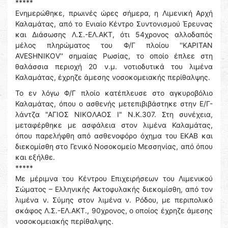
*****
Ενημερώθηκε, πρωινές ώρες σήμερα, η Λιμενική Αρχή
Καλαμάτας, από το Ενιαίο Κέντρο Συντονισμού Έρευνας
και Διάσωσης Λ.Σ.-ΕΛ.ΑΚΤ, ότι 54χρονος αλλοδαπός
μέλος πληρώματος του Φ/Γ πλοίου ''KAPITAN
AVESHNIKOV'' σημαίας Ρωσίας, το οποίο έπλεε στη
θαλάσσια περιοχή 20 ν.μ. νοτιοδυτικά του λιμένα
Καλαμάτας, έχρηζε άμεσης νοσοκομειακής περίθαλψης.
Το εν λόγω Φ/Γ πλοίο κατέπλευσε στο αγκυροβόλιο
Καλαμάτας, όπου ο ασθενής μετεπιβιβάστηκε στην Ε/Γ-
λάντζα "ΑΓΙΟΣ ΝΙΚΟΛΑΟΣ Ι" Ν.Κ.307. Στη συνέχεια,
μεταφέρθηκε με ασφάλεια στον λιμένα Καλαμάτας,
όπου παρελήφθη από ασθενοφόρο όχημα του ΕΚΑΒ και
διεκομίσθη στο Γενικό Νοσοκομείο Μεσσηνίας, από όπου
και εξήλθε.
*****
Με μέριμνα του Κέντρου Επιχειρήσεων του Λιμενικού
Σώματος – Ελληνικής Ακτοφυλακής διεκομίσθη, από τον
λιμένα ν. Σύμης στον λιμένα ν. Ρόδου, με περιπολικό
σκάφος Λ.Σ.-ΕΛ.ΑΚΤ., 90χρονος, ο οποίος έχρηζε άμεσης
νοσοκομειακής περίθαλψης.