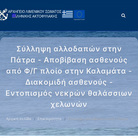
Σύλληψη αλλοδαπών στην
Πάτρα - Αποβίβαση ασθενούς
από Φ/Γ πλοίο στην Καλαμάτα -
Διακομιδή ασθενούς -
Εντοπισμός νεκρών θαλάσσιων
χελωνών
Αρχική σελίδα
Επικαιρότητα
Σύλληψη αλλοδαπών στην Πάτρα …