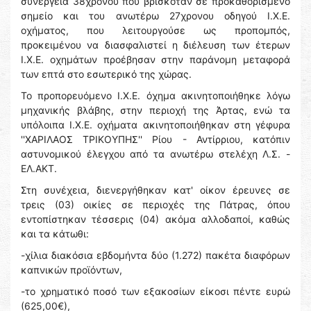
συνέργεια 38χρονου που βρισκόταν σε προκαθορισμένο
σημείο και του ανωτέρω 27χρονου οδηγού Ι.Χ.Ε.
οχήματος, που λειτουργούσε ως προπομπός,
προκειμένου να διασφαλιστεί η διέλευση των έτερων
Ι.Χ.Ε. οχημάτων προέβησαν στην παράνομη μεταφορά
των επτά στο εσωτερικό της χώρας.
Το προπορευόμενο Ι.Χ.Ε. όχημα ακινητοποιήθηκε λόγω
μηχανικής βλάβης, στην περιοχή της Άρτας, ενώ τα
υπόλοιπα Ι.Χ.Ε. οχήματα ακινητοποιήθηκαν στη γέφυρα
''ΧΑΡΙΛΑΟΣ ΤΡΙΚΟΥΠΗΣ'' Ρίου - Αντίρριου, κατόπιν
αστυνομικού έλεγχου από τα ανωτέρω στελέχη Λ.Σ. -
ΕΛ.ΑΚΤ.
Στη συνέχεια, διενεργήθηκαν κατ' οίκον έρευνες σε
τρεις (03) οικίες σε περιοχές της Πάτρας, όπου
εντοπίστηκαν τέσσερις (04) ακόμα αλλοδαποί, καθώς
και τα κάτωθι:
-χίλια διακόσια εβδομήντα δύο (1.272) πακέτα διαφόρων
καπνικών προϊόντων,
-το χρηματικό ποσό των εξακοσίων είκοσι πέντε ευρώ
(625,00€),