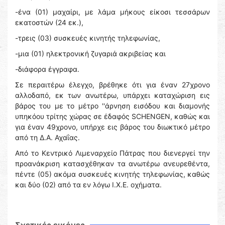
-ένα (01) μαχαίρι, με λάμα μήκους είκοσι τεσσάρων
εκατοστών (24 εκ.),
-τρεις (03) συσκευές κινητής τηλεφωνίας,
-μια (01) ηλεκτρονική ζυγαριά ακριβείας και
-διάφορα έγγραφα.
Σε περαιτέρω έλεγχο, βρέθηκε ότι για έναν 27χρονο
αλλοδαπό, εκ των ανωτέρω, υπάρχει καταχώριση εις
βάρος του με το μέτρο ''άρνηση εισόδου και διαμονής
υπηκόου τρίτης χώρας σε έδαφός SCHENGEN, καθώς και
για έναν 49χρονο, υπήρχε εις βάρος του διωκτικό μέτρο
από τη Δ.Α. Αχαΐας.
Από το Κεντρικό Λιμεναρχείο Πάτρας που διενεργεί την
προανάκριση κατασχέθηκαν τα ανωτέρω ανευρεθέντα,
πέντε (05) ακόμα συσκευές κινητής τηλεφωνίας, καθώς
και δύο (02) από τα εν λόγω Ι.Χ.Ε. οχήματα.