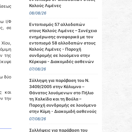
Καλούς Λιμένες
ίσεως
08/08/26
ρω Ι/Φ
Εντοπισμός 57 αλλοδαπών
ς, σε
στους Καλούς Λιμένες – Συνέχεια
ενημέρωσης αναφορικά με τον
εντοπισμό 58 αλλοδαπών στους
 Χίου,
Καλούς Λιμένες - Παροχή
νόμιμη
συνδρομής σε λουόμενο στην
ν της
Κέρκυρα - Διακομιδές ασθενών
οέκυψε
07/08/26
ω δύο
Σύλληψη για παράβαση του Ν.
3409/2005 στην Κάλυμνο –
ς και
Θάνατος λουόμενων στο Πήλιο
ύν την
τη Χαλκίδα και τη Βούλα –
Παροχή συνδρομής σε λουόμενο
στην Κύμη - Διακομιδή ασθενούς
07/08/26
Συλλήψεις για παράβαση του