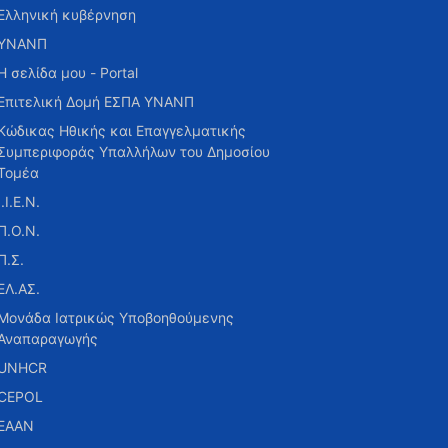
Ελληνική κυβέρνηση
ΥΝΑΝΠ
Η σελίδα μου - Portal
Επιτελική Δομή ΕΣΠΑ ΥΝΑΝΠ
Κώδικας Ηθικής και Επαγγελματικής
Συμπεριφοράς Υπαλλήλων του Δημοσίου
Τομέα
Ι.Ι.Ε.Ν.
Π.Ο.Ν.
Π.Σ.
ΕΛ.ΑΣ.
Μονάδα Ιατρικώς Υποβοηθούμενης
Αναπαραγωγής
UNHCR
CEPOL
ΕΑΑΝ