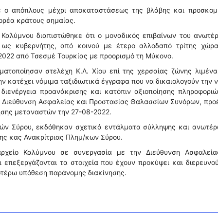
ε ο απόπλους μέχρι αποκαταστάσεως της βλάβης και προσκομ
ορέα κράτους σημαίας.
 Καλύμνου διαπιστώθηκε ότι ο μοναδικός επιβαίνων του ανωτέ
 ως κυβερνήτης, από κοινού με έτερο αλλοδαπό τρίτης χώρα
2022 από Τσεσμέ Τουρκίας με προορισμό τη Μύκονο.
ατοποίησαν στελέχη Κ.Λ. Χίου επί της χερσαίας ζώνης λιμένα
ν κατέχει νόμιμα ταξιδιωτικά έγγραφα που να δικαιολογούν την 
 διενέργεια προανάκρισης και κατόπιν αξιοποίησης πληροφοριώ
τη Διεύθυνση Ασφαλείας και Προστασίας Θαλασσίων Συνόρων, πρ
ησης μεταναστών την 27-08-2022.
κών Σύρου, εκδόθηκαν σχετικά εντάλματα σύλληψης και ανωτέρ
της κας Ανακρίτριας Πλημ/κων Σύρου.
ναρχείο Καλύμνου σε συνεργασία με την Διεύθυνση Ασφαλεία
επεξεργάζονται τα στοιχεία που έχουν προκύψει και διερευνο
τέρω υπόθεση παράνομης διακίνησης.