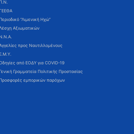
Π.Ν.
ΓΕΕΘΑ
Περιοδικό “Λιμενική Ηχώ”
Λέσχη Αξιωματικών
Ν.Ν.Α.
Αγγελίες προς Ναυτιλλομένους
Ε.Μ.Υ.
Οδηγίες από ΕΟΔΥ για COVID-19
Γενική Γραμματεία Πολιτικής Προστασίας
Προσφορές εμπορικών παρόχων