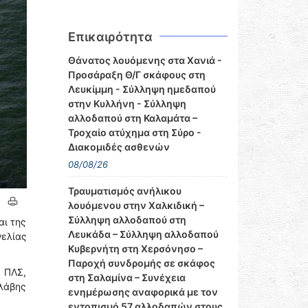
Επικαιρότητα
Θάνατος λουόμενης στα Χανιά -
Προσάραξη Θ/Γ σκάφους στη
Λευκίμμη - Σύλληψη ημεδαπού
στην Κυλλήνη - Σύλληψη
αλλοδαπού στη Καλαμάτα –
Τροχαίο ατύχημα στη Σύρο -
Διακομιδές ασθενών
08/08/26
Τραυματισμός ανήλικου
λουόμενου στην Χαλκιδική –
Σύλληψη αλλοδαπού στη
αι της
Λευκάδα – Σύλληψη αλλοδαπού
ελίας
Κυβερνήτη στη Χερσόνησο –
Παροχή συνδρομής σε σκάφος
 ΠΛΣ,
στη Σαλαμίνα – Συνέχεια
βλάβης
ενημέρωσης αναφορικά με τον
εντοπισμό 57 αλλοδαπών στους