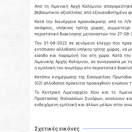
Από τη Λιμενική Αρχή Καλύμνου απαγορεύτηκ
βεβαιωτικού αξιοπλοΐας από εξουσιοδοτημένο φ
Κατά την διενέργεια προανάκρισης από το Λ/Χ
σκάφους, υπήκοος τρίτης χώρας, συμμετείχε
περιστατικό διακίνησης μεταναστών την 27-08-
Την 31-08-2022 σε γενόμενο έλεγχο που πραγμ
εντόπισαν αλλοδαπό υπήκοο τρίτης χώρας, να μη
είσοδο και παραμονή του στη χώρα. Κατά την
Λιμενικής Αρχής Καλύμνου, σε συνεργασία με 
η εμπλοκή του ανωτέρω στο περιστατικό διακίν
Κατόπιν ενημέρωσης της Εισαγγελίας Πρωτοδι
(02) αλλοδαποί πρόκειται προσαχθούν ενώπιον 
Το Κεντρικό Λιμεναρχείο Χίου και το Λιμε
Προστασίας Θαλασσίων Συνόρων, αναλύουν και 
ενδεχόμενη εμπλοκή και άλλων μελών στην ανω
Σχετικές εικόνες