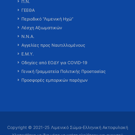
Π.Ν.
ΓΕΕΘΑ
Περιοδικό “Λιμενική Ηχώ”
Λέσχη Αξιωματικών
Ν.Ν.Α.
Αγγελίες προς Ναυτιλλομένους
Ε.Μ.Υ.
Οδηγίες από ΕΟΔΥ για COVID-19
Γενική Γραμματεία Πολιτικής Προστασίας
Προσφορές εμπορικών παρόχων
Copyright © 2021-25 Λιμενικό Σώμα-Ελληνική Ακτοφυλακή