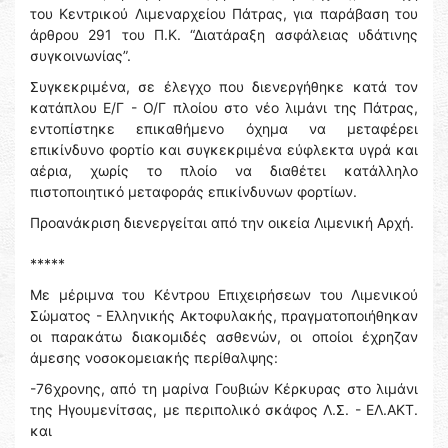
του Κεντρικού Λιμεναρχείου Πάτρας, για παράβαση του
άρθρου 291 του Π.Κ. “Διατάραξη ασφάλειας υδάτινης
συγκοινωνίας”.
Συγκεκριμένα, σε έλεγχο που διενεργήθηκε κατά τον
κατάπλου Ε/Γ - Ο/Γ πλοίου στο νέο λιμάνι της Πάτρας,
εντοπίστηκε επικαθήμενο όχημα να μεταφέρει
επικίνδυνο φορτίο και συγκεκριμένα εύφλεκτα υγρά και
αέρια, χωρίς το πλοίο να διαθέτει κατάλληλο
πιστοποιητικό μεταφοράς επικίνδυνων φορτίων.
Προανάκριση διενεργείται από την οικεία Λιμενική Αρχή.
*****
Με μέριμνα του Κέντρου Επιχειρήσεων του Λιμενικού
Σώματος - Ελληνικής Ακτοφυλακής, πραγματοποιήθηκαν
οι παρακάτω διακομιδές ασθενών, οι οποίοι έχρηζαν
άμεσης νοσοκομειακής περίθαλψης:
-76χρονης, από τη μαρίνα Γουβιών Κέρκυρας στο λιμάνι
της Ηγουμενίτσας, με περιπολικό σκάφος Λ.Σ. - ΕΛ.ΑΚΤ.
και