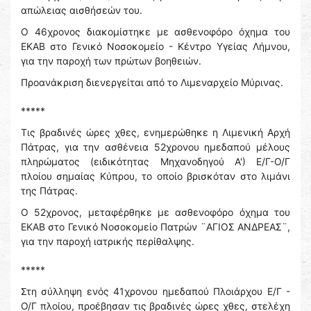
απώλειας αισθήσεών του.
Ο 46χρονος διακομίστηκε με ασθενοφόρο όχημα του
ΕΚΑΒ στο Γενικό Νοσοκομείο - Κέντρο Υγείας Λήμνου,
για την παροχή των πρώτων βοηθειών.
Προανάκριση διενεργείται από το Λιμεναρχείο Μύρινας.
*****
Τις βραδινές ώρες χθες, ενημερώθηκε η Λιμενική Αρχή
Πάτρας, για την ασθένεια 52χρονου ημεδαπού μέλους
πληρώματος (ειδικότητας Μηχανοδηγού Α') Ε/Γ-Ο/Γ
πλοίου σημαίας Κύπρου, το οποίο βρισκόταν στο λιμάνι
της Πάτρας.
Ο 52χρονος, μεταφέρθηκε με ασθενοφόρο όχημα του
ΕΚΑΒ στο Γενικό Νοσοκομείο Πατρών ¨ΑΓΙΟΣ ΑΝΔΡΕΑΣ¨,
για την παροχή ιατρικής περίθαλψης.
*****
Στη σύλληψη ενός 41χρονου ημεδαπού Πλοιάρχου Ε/Γ -
Ο/Γ πλοίου, προέβησαν τις βραδινές ώρες χθες, στελέχη