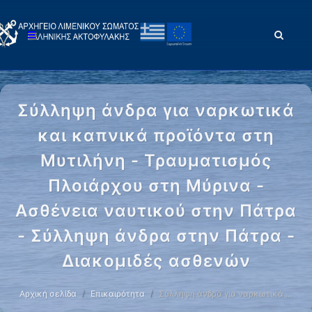
Σύλληψη άνδρα για ναρκωτικά
και καπνικά προϊόντα στη
Μυτιλήνη - Τραυματισμός
Πλοιάρχου στη Μύρινα -
Ασθένεια ναυτικού στην Πάτρα
- Σύλληψη άνδρα στην Πάτρα -
Διακομιδές ασθενών
Αρχική σελίδα
Επικαιρότητα
Σύλληψη άνδρα για ναρκωτικά …