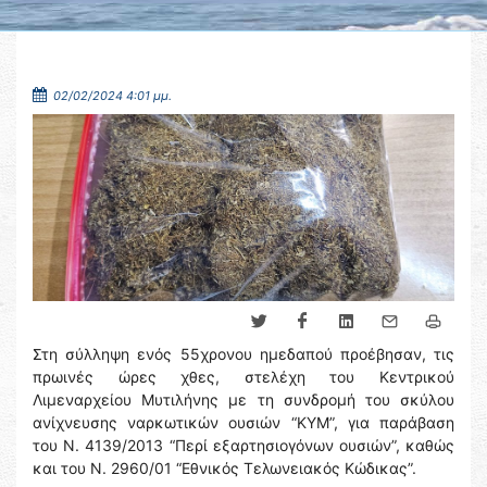
02/02/2024 4:01 μμ.
Στη σύλληψη ενός 55χρονου ημεδαπού προέβησαν, τις
πρωινές ώρες χθες, στελέχη του Κεντρικού
Λιμεναρχείου Μυτιλήνης με τη συνδρομή του σκύλου
ανίχνευσης ναρκωτικών ουσιών “ΚΥΜ”, για παράβαση
του Ν. 4139/2013 “Περί εξαρτησιογόνων ουσιών”, καθώς
και του Ν. 2960/01 “Εθνικός Τελωνειακός Κώδικας”.