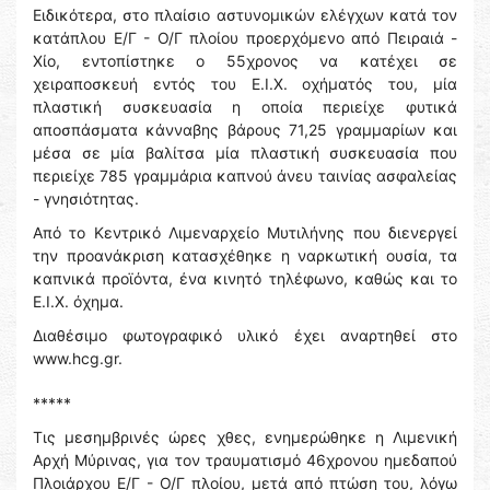
Ειδικότερα, στο πλαίσιο αστυνομικών ελέγχων κατά τον
κατάπλου Ε/Γ - Ο/Γ πλοίου προερχόμενο από Πειραιά -
Χίο, εντοπίστηκε ο 55χρονος να κατέχει σε
χειραποσκευή εντός του Ε.Ι.Χ. οχήματός του, μία
πλαστική συσκευασία η οποία περιείχε φυτικά
αποσπάσματα κάνναβης βάρους 71,25 γραμμαρίων και
μέσα σε μία βαλίτσα μία πλαστική συσκευασία που
περιείχε 785 γραμμάρια καπνού άνευ ταινίας ασφαλείας
- γνησιότητας.
Από το Κεντρικό Λιμεναρχείο Μυτιλήνης που διενεργεί
την προανάκριση κατασχέθηκε η ναρκωτική ουσία, τα
καπνικά προϊόντα, ένα κινητό τηλέφωνο, καθώς και το
Ε.Ι.Χ. όχημα.
Διαθέσιμο φωτογραφικό υλικό έχει αναρτηθεί στο
www.hcg.gr.
*****
Τις μεσημβρινές ώρες χθες, ενημερώθηκε η Λιμενική
Αρχή Μύρινας, για τον τραυματισμό 46χρονου ημεδαπού
Πλοιάρχου Ε/Γ - Ο/Γ πλοίου, μετά από πτώση του, λόγω