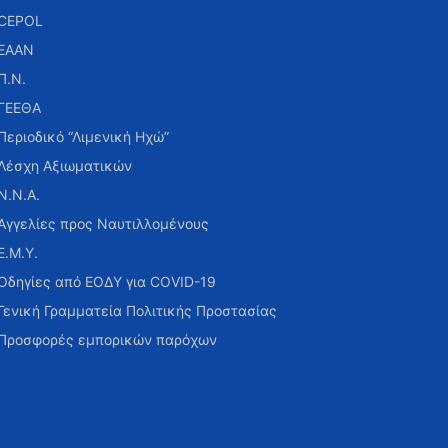
CEPOL
ΕΑΑΝ
Π.Ν.
ΓΕΕΘΑ
Περιοδικό “Λιμενική Ηχώ”
Λέσχη Αξιωματικών
Ν.Ν.Α.
Αγγελίες προς Ναυτιλλομένους
Ε.Μ.Υ.
Οδηγίες από ΕΟΔΥ για COVID-19
Γενική Γραμματεία Πολιτικής Προστασίας
Προσφορές εμπορικών παρόχων