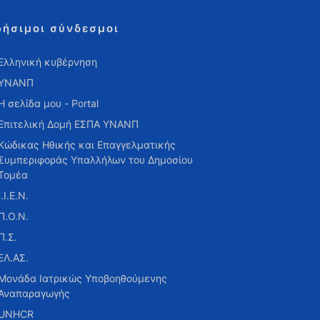
ρήσιμοι σύνδεσμοι
Ελληνική κυβέρνηση
ΥΝΑΝΠ
Η σελίδα μου - Portal
Επιτελική Δομή ΕΣΠΑ ΥΝΑΝΠ
Κώδικας Ηθικής και Επαγγελματικής
Συμπεριφοράς Υπαλλήλων του Δημοσίου
Τομέα
Ι.Ι.Ε.Ν.
Π.Ο.Ν.
Π.Σ.
ΕΛ.ΑΣ.
Μονάδα Ιατρικώς Υποβοηθούμενης
Αναπαραγωγής
UNHCR