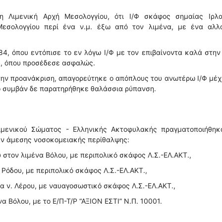
η Λιμενική Αρχή Μεσολογγίου, ότι Ι/Φ σκάφος σημαίας Ιρλα
Μεσολογγίου περί ένα ν.μ. έξω από τον λιμένα, με ένα αλλ
84, όπου εντόπισε το εν λόγω Ι/Φ με τον επιβαίνοντα καλά στην
υ, όπου προσέδεσε ασφαλώς.
 την προανάκριση, απαγορεύτηκε ο απόπλους του ανωτέρω Ι/Φ μέχ
ο συμβάν δε παρατηρήθηκε θαλάσσια ρύπανση.
ιμενικού Σώματος - Ελληνικής Ακτοφυλακής πραγματοποιήθηκα
αν άμεσης νοσοκομειακής περίθαλψης:
 στον λιμένα Βόλου, με περιπολικό σκάφος Λ.Σ.-ΕΛ.ΑΚΤ.,
 Ρόδου, με περιπολικό σκάφος Λ.Σ.-ΕΛ.ΑΚΤ.,
να ν. Λέρου, με ναυαγοσωστικό σκάφος Λ.Σ.-ΕΛ.ΑΚΤ.,
α Βόλου, με το Ε/Π-Τ/Ρ “ΑΞΙΟΝ ΕΣΤΙ” Ν.Π. 10001.