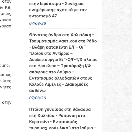
υ στον
στην Ιεράπετρα - Συνέχεια
ών Κ9,
ενημέρωσης σχετικά με τον
μιών,
εντοπισμό 47
χουσα
07/08/26
χουσα
Θάνατος άνδρα στη Χαλκιδική –
Τραυματισμός ναυτικού στη Ρόδο
– Βλάβη καταπέλτη Ε/Γ – Ο/Γ
πλοίου στο Αντίρριο –
Δυσλειτουργία Ε/Γ-Ο/Γ-Τ/Χ πλοίου
ύμης.
στο Ηράκλειο – Προσάραξη Ι/Φ
σκάφους στο Λαύριο –
δαπούς
Εντοπισμός αλλοδαπών στους
πρώτες
Καλούς Λιμένες – Διακομιδές
ίνητες
ασθενώ
07/08/26
ς στην
Πτώση γυναίκας στη θάλασσα
στη Χαλκίδα - Ρύπανση στο
Κερατσίνι - Εντοπισμός
πυρομαχικού υλικού στα Ίσθμια -