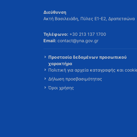
Διεύθυνση
Ακτή Βασιλειάδη, Πύλες Ε1-Ε2, Δραπετσώνα
Τηλέφωνο:
+30 213 137 1700
Email:
contact@yna.gov.gr
Προστασία δεδομένων προσωπικού
χαρακτήρα
Πολιτική για αρχεία καταγραφής και cooki
Δήλωση προσβασιμότητας
Όροι χρήσης