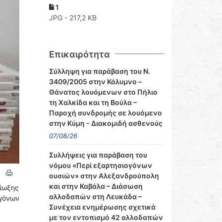
1
JPG - 217,2 KB
Επικαιρότητα
Σύλληψη για παράβαση του Ν.
3409/2005 στην Κάλυμνο –
Θάνατος λουόμενων στο Πήλιο
τη Χαλκίδα και τη Βούλα –
Παροχή συνδρομής σε λουόμενο
στην Κύμη - Διακομιδή ασθενούς
07/08/26
Συλλήψεις για παράβαση του
νόμου «Περί εξαρτησιογόνων
ουσιών» στην Αλεξανδρούπολη
και στην Καβάλα – Διάσωση
Δίωξης
αλλοδαπών στη Λευκάδα –
ογόνων
Συνέχεια ενημέρωσης σχετικά
με τον εντοπισμό 42 αλλοδαπών