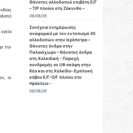
Θάνατος αλλοδαπού επιβάτη Ε/Γ
– Τ/Ρ πλοίου στη Ζάκυνθο –
νδίας
06/08/26
οδαπό
Συνέχεια ενημέρωσης
 υγεία
αναφορικά με τον εντοπισμό 45
αλλοδαπών στην Ιεράπετρα –
Θάνατος άνδρα στην
ρι την
Παλαιόχωρα – Θάνατος άνδρα
στη Χαλκιδική - Παροχή
συνδρομής σε Ι/Φ σκάφη στην
Κέα και στη Χαλκίδα– Εμπλοκή
κάβου Ε/Γ-Ο/Γ πλοίου στο
ν, οι
Ηράκλειο -
06/08/26