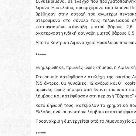
Συγκεκριμένα, σε έλεγχο που πραγματοποιήθηκ
λιμένα Ηρακλείου, προερχόμενο από λιμένα Πε
βρέθηκαν στην κατοχή του ανωτέρω πεντακό
στερούμενα στο σύνολό τους τελωνειακού ελ
κατεργασμένη κάνναβη μικτού βάρους 2,6 
ακατέργαστη ινδική κάνναβη μικτού βάρους 0,5
Από το Κεντρικό Λιμεναρχείο Ηρακλείου που δι
*****
Ενημερώθηκε, πρωινές ώρες σήμερα, η Λιμενική 
Στο σημείο κατέφθασαν στελέχη της οικείας Λ
(55 άντρες, 03 γυναίκες, 12 αγόρια και 01 κορί
πρωινές ώρες σήμερα από έναντι τουρκικά παρ
λέμβους και κατέφθασαν στη περιοχή “Σάρπες” ν
Κατά δήλωσή τους, κατέβαλαν το χρηματικό ποσ
Ελλάδα, ενώ οι ανωτέρω λέμβοι καταστράφηκαν
Προανάκριση διενεργείται από το Λιμεναρχείο Σ
*****