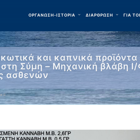
ΟΡΓΑΝΩΣΗ-ΙΣΤΟΡΙΑ
ΔΙΑΡΘΡΩΣΗ
ΓΙΑ ΤΟ
κωτικά και καπνικά προϊόντα 
 στη Σύμη – Μηχανική βλάβη Ι
ές ασθενών
ικά …