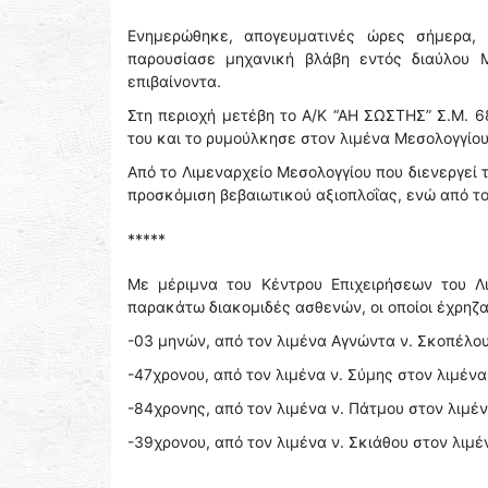
Ενημερώθηκε, απογευματινές ώρες σήμερα, 
παρουσίασε μηχανική βλάβη εντός διαύλου 
επιβαίνοντα.
Στη περιοχή μετέβη το Α/Κ “ΑΗ ΣΩΣΤΗΣ” Σ.Μ. 6
του και το ρυμούλκησε στον λιμένα Μεσολογγίο
Από το Λιμεναρχείο Μεσολογγίου που διενεργεί
προσκόμιση βεβαιωτικού αξιοπλοΐας, ενώ από τ
*****
Με μέριμνα του Κέντρου Επιχειρήσεων του Λ
παρακάτω διακομιδές ασθενών, οι οποίοι έχρηζ
-03 μηνών, από τον λιμένα Αγνώντα ν. Σκοπέλου
-47χρονου, από τον λιμένα ν. Σύμης στον λιμένα
-84χρονης, από τον λιμένα ν. Πάτμου στον λιμέ
-39χρονου, από τον λιμένα ν. Σκιάθου στον λιμέν