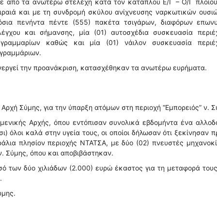
ε από τα ανωτέρω στελέχη κατά τον κατάπλου Ε/Γ – Ο/Γ πλοίο
ιραιά και με τη συνδρομή σκύλου ανίχνευσης ναρκωτικών ουσι
σια πενήντα πέντε (555) πακέτα τσιγάρων, διαφόρων επωνυ
έγχου και σήμανσης, μία (01) αυτοσχέδια συσκευασία περιέ
γραμμαρίων καθώς και μία (01) νάιλον συσκευασία περιέ
 γραμμάριων.
ενεργεί την προανάκριση, κατασχέθηκαν τα ανωτέρω ευρήματα.
Αρχή Σύμης, για την ύπαρξη ατόμων στη περιοχή “Εμπορειός” ν. Σ
ιμενικής Αρχής, όπου εντόπισαν συνολικά εβδομήντα ένα αλλο
τσι) όλοι καλά στην υγεία τους, οι οποίοι δήλωσαν ότι ξεκίνησαν 
άλια πλησίον περιοχής ΝΤΑΤΣΑ, με δύο (02) πνευστές μηχανοκ
. Σύμης, όπου και αποβιβάστηκαν.
ό των δύο χιλιάδων (2.000) ευρώ έκαστος για τη μεταφορά του
.
ύμης.