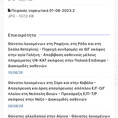
Πειραιάς ναρκωτικά 01-08-2023.2
JPG - 107,0 KB
Επικαιρότητα
Θάνατοι λουομένων στη Ραφήνα, στη Ρόδο και στη
Σκάλα Κατερίνης - Παροχή συνδρομής σε Θ/Γ σκάφος
στην αγία Γαλήνη - Αποβίβαση ασθενούς μέλους
πληρώματος Ι/Φ-ΚΑΤ σκάφους στην Παλαιά Επίδαυρο -
Διακομιδές ασθενών
10/08/26
Θάνατοι λουομένων στη Σύρο και στην Καβάλα –
Απαγόρευση και άρση απαγόρευσης απόπλου Ε/Γ-Ο/Γ
πλοίου στη Νεάπολη Βοιών – Προσάραξη Ε/Π-Τ/Ρ
σκάφους στην Νάξο – Διακομιδές ασθενών
09/08/26
Θάνατος αλλοδαπού στην Αίγινα - Θάνατος λουομένων