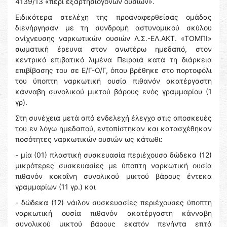
4139/13 «περί εξαρτησιογόνων ουσιών».
Ειδικότερα στελέχη της προαναφερθείσας ομάδας
διενήργησαν με τη συνδρομή αστυνομικού σκύλου
ανίχνευσης ναρκωτικών ουσιών Λ.Σ.-ΕΛ.ΑΚΤ. «ΤΟΜΠΙ»
σωματική έρευνα στον ανωτέρω ημεδαπό, στον
κεντρικό επιβατικό λιμένα Πειραιά κατά τη διάρκεια
επιβίβασης του σε Ε/Γ-Ο/Γ, όπου βρέθηκε στο πορτοφόλι
του ύποπτη ναρκωτική ουσία πιθανόν ακατέργαστη
κάνναβη συνολικού μικτού βάρους ενός γραμμαρίου (1
γρ).
Στη συνέχεια μετά από ενδελεχή έλεγχο στις αποσκευές
του εν λόγω ημεδαπού, εντοπίστηκαν και κατασχέθηκαν
ποσότητες ναρκωτικών ουσιών ως κάτωθι:
- μία (01) πλαστική συσκευασία περιέχουσα δώδεκα (12)
μικρότερες συσκευασίες με ύποπτη ναρκωτική ουσία
πιθανόν κοκαΐνη συνολικού μικτού βάρους έντεκα
γραμμαρίων (11 γρ.) και
- δώδεκα (12) νάιλον συσκευασίες περιέχουσες ύποπτη
ναρκωτική ουσία πιθανόν ακατέργαστη κάνναβη
συνολικού μικτού βάρους εκατόν πενήντα επτά