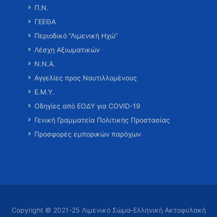
Π.Ν.
ΓΕΕΘΑ
Περιοδικό “Λιμενική Ηχώ”
Λέσχη Αξιωματικών
Ν.Ν.Α.
Αγγελίες προς Ναυτιλλομένους
Ε.Μ.Υ.
Οδηγίες από ΕΟΔΥ για COVID-19
Γενική Γραμματεία Πολιτικής Προστασίας
Προσφορές εμπορικών παρόχων
Copyright © 2021-25 Λιμενικό Σώμα-Ελληνική Ακτοφυλακή