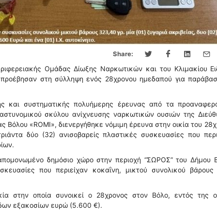
Share:
εριφερειακής Ομάδας Δίωξης Ναρκωτικών και του Κλιμακίου Ει
 προέβησαν στη σύλληψη ενός 28χρονου ημεδαπού για παράβασ
ησης και συστηματικής πολυήμερης έρευνας από τα προαναφερ
υ αστυνομικού σκύλου ανίχνευσης ναρκωτικών ουσιών της Διεύθ
 Βόλου «ROMI», διενεργήθηκε νόμιμη έρευνα στην οικία του 28
ριάντα δύο (32) ανισοβαρείς πλαστικές συσκευασίες που περι
ίων.
απομονωμένο δημόσιο χώρο στην περιοχή “ΣΩΡΟΣ” του Δήμου Β
σκευασίες που περιείχαν κοκαΐνη, μικτού συνολικού βάρους 
κία στην οποία συνοικεί ο 28χρονος στον Βόλο, εντός της ο
δων εξακοσίων ευρώ (5.600 €).