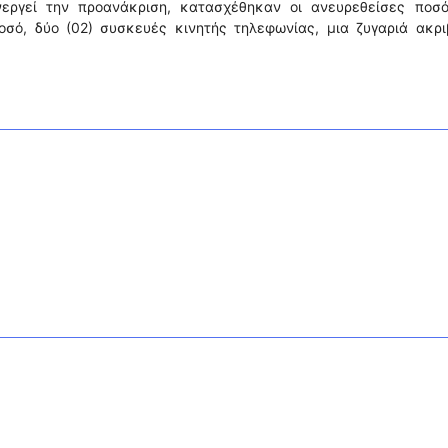
νεργεί την προανάκριση, κατασχέθηκαν οι ανευρεθείσες ποσό
σό, δύο (02) συσκευές κινητής τηλεφωνίας, μια ζυγαριά ακριβ