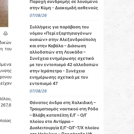
Παροχή συνδρομής σε λουόμενο
στην Κύμη - Διακομιδή ασθενούς
07/08/26
Συλλήψεις για παράβαση του
νόμου «Περί εξαρτησιογόνων
ουσιών» στην Αλεξανδρούπολη
δικών
και στην Καβάλα – Διάσωση
η του
αλλοδαπών στη Λευκάδα –
Συνέχεια ενημέρωσης σχετικά
όμενα
με τον εντοπισμό 42 αλλοδαπών
υνσης
στην Ιεράπετρα - Συνέχεια
χρονου
ενημέρωσης σχετικά με τον
είχαν
εντοπισμό 47
07/08/26
όλου,
Θάνατος άνδρα στη Χαλκιδική –
267,6
Τραυματισμός ναυτικού στη Ρόδο
– Βλάβη καταπέλτη Ε/Γ – Ο/Γ
ποίας
πλοίου στο Αντίρριο –
Δυσλειτουργία Ε/Γ-Ο/Γ-Τ/Χ πλοίου
στο Ηράκλειο – Προσάραξη Ι/Φ