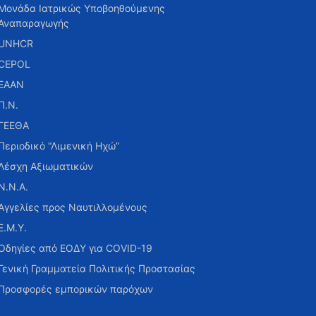
Μονάδα Ιατρικώς Υποβοηθούμενης
Αναπαραγωγής
UNHCR
CEPOL
ΕΑΑΝ
Π.Ν.
ΓΕΕΘΑ
Περιοδικό “Λιμενική Ηχώ”
Λέσχη Αξιωματικών
Ν.Ν.Α.
Αγγελίες προς Ναυτιλλομένους
Ε.Μ.Υ.
Οδηγίες από ΕΟΔΥ για COVID-19
Γενική Γραμματεία Πολιτικής Προστασίας
Προσφορές εμπορικών παρόχων