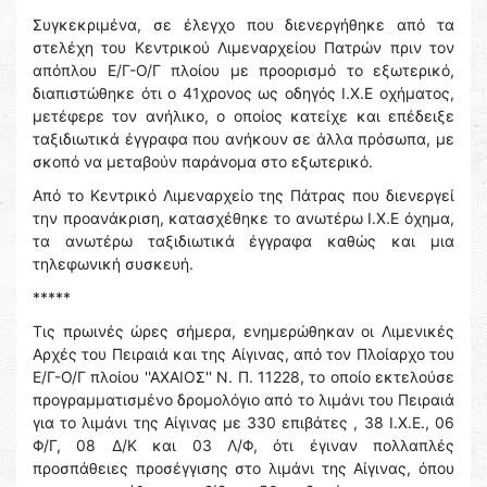
Συγκεκριμένα, σε έλεγχο που διενεργήθηκε από τα
στελέχη του Κεντρικού Λιμεναρχείου Πατρών πριν τον
απόπλου Ε/Γ-Ο/Γ πλοίου με προορισμό το εξωτερικό,
διαπιστώθηκε ότι ο 41χρονος ως οδηγός Ι.Χ.Ε οχήματος,
μετέφερε τον ανήλικο, ο οποίος κατείχε και επέδειξε
ταξιδιωτικά έγγραφα που ανήκουν σε άλλα πρόσωπα, με
σκοπό να μεταβούν παράνομα στο εξωτερικό.
Από το Κεντρικό Λιμεναρχείο της Πάτρας που διενεργεί
την προανάκριση, κατασχέθηκε το ανωτέρω Ι.Χ.Ε όχημα,
τα ανωτέρω ταξιδιωτικά έγγραφα καθώς και μια
τηλεφωνική συσκευή.
*****
Τις πρωινές ώρες σήμερα, ενημερώθηκαν οι Λιμενικές
Αρχές του Πειραιά και της Αίγινας, από τον Πλοίαρχο του
Ε/Γ-Ο/Γ πλοίου ''ΑΧΑΙΟΣ'' Ν. Π. 11228, το οποίο εκτελούσε
προγραμματισμένο δρομολόγιο από το λιμάνι του Πειραιά
για το λιμάνι της Αίγινας με 330 επιβάτες , 38 Ι.Χ.Ε., 06
Φ/Γ, 08 Δ/Κ και 03 Λ/Φ, ότι έγιναν πολλαπλές
προσπάθειες προσέγγισης στο λιμάνι της Αίγινας, όπου