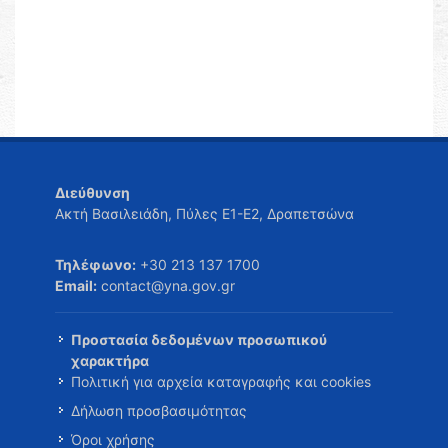
Διεύθυνση
Ακτή Βασιλειάδη, Πύλες Ε1-Ε2, Δραπετσώνα
Τηλέφωνο:
+30 213 137 1700
Email:
contact@yna.gov.gr
Προστασία δεδομένων προσωπικού
χαρακτήρα
Πολιτική για αρχεία καταγραφής και cookies
Δήλωση προσβασιμότητας
Όροι χρήσης