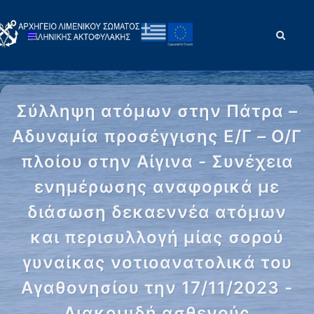
Σύλληψη ατόμων στην Πάτρα –
Αδυναμία προσέγγισης Ε/Γ – Ο/Γ
πλοίου στην Αίγινα - Συνέχεια
ενημέρωσης αναφορικά με
διάσωση δεκαεννέα ατόμων
και περισυλλογή μίας σορού
γυναίκας νοτιοανατολικά του
Αγαθονησίου την 17/11/2023 -
Διακομιδή ασθενούς