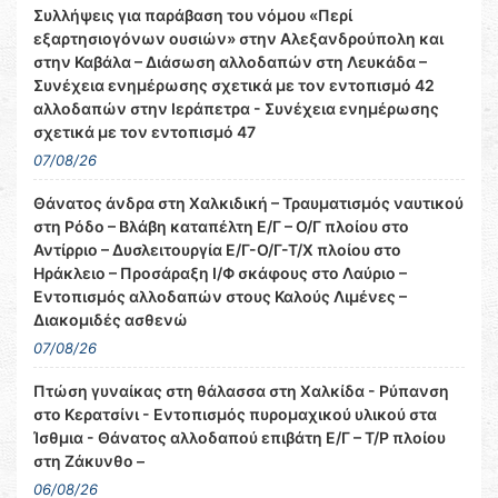
Συλλήψεις για παράβαση του νόμου «Περί
εξαρτησιογόνων ουσιών» στην Αλεξανδρούπολη και
στην Καβάλα – Διάσωση αλλοδαπών στη Λευκάδα –
Συνέχεια ενημέρωσης σχετικά με τον εντοπισμό 42
αλλοδαπών στην Ιεράπετρα - Συνέχεια ενημέρωσης
σχετικά με τον εντοπισμό 47
07/08/26
Θάνατος άνδρα στη Χαλκιδική – Τραυματισμός ναυτικού
στη Ρόδο – Βλάβη καταπέλτη Ε/Γ – Ο/Γ πλοίου στο
Αντίρριο – Δυσλειτουργία Ε/Γ-Ο/Γ-Τ/Χ πλοίου στο
Ηράκλειο – Προσάραξη Ι/Φ σκάφους στο Λαύριο –
Εντοπισμός αλλοδαπών στους Καλούς Λιμένες –
Διακομιδές ασθενώ
07/08/26
Πτώση γυναίκας στη θάλασσα στη Χαλκίδα - Ρύπανση
στο Κερατσίνι - Εντοπισμός πυρομαχικού υλικού στα
Ίσθμια - Θάνατος αλλοδαπού επιβάτη Ε/Γ – Τ/Ρ πλοίου
στη Ζάκυνθο –
06/08/26