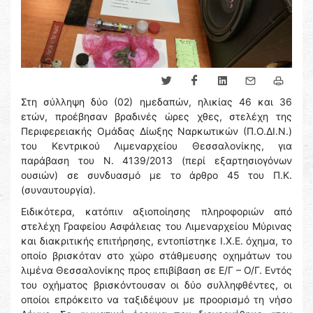
Στη σύλληψη δύο (02) ημεδαπών, ηλικίας 46 και 36
ετών, προέβησαν βραδινές ώρες χθες, στελέχη της
Περιφερειακής Ομάδας Δίωξης Ναρκωτικών (Π.Ο.ΔΙ.Ν.)
του Κεντρικού Λιμεναρχείου Θεσσαλονίκης, για
παράβαση του Ν. 4139/2013 (περί εξαρτησιογόνων
ουσιών) σε συνδυασμό με το άρθρο 45 του Π.Κ.
(συναυτουργία).
Ειδικότερα, κατόπιν αξιοποίησης πληροφοριών από
στελέχη Γραφείου Ασφάλειας του Λιμεναρχείου Μύρινας
και διακριτικής επιτήρησης, εντοπίστηκε Ι.Χ.Ε. όχημα, το
οποίο βρισκόταν στο χώρο στάθμευσης οχημάτων του
λιμένα Θεσσαλονίκης προς επιβίβαση σε Ε/Γ – Ο/Γ. Εντός
του οχήματος βρισκόντουσαν οι δύο συλληφθέντες, οι
οποίοι επρόκειτο να ταξιδέψουν με προορισμό τη νήσο