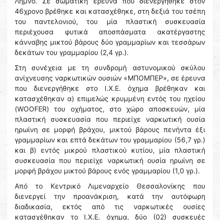
Λήμνο. Σε σωματική έρευνα που διενεργήθηκε στον
46χρονο βρέθηκε και κατασχέθηκε, στη δεξιά του τσέπη
του παντελονιού, του μία πλαστική συσκευασία
περιέχουσα φυτικά αποσπάσματα ακατέργαστης
κάνναβης μικτού βάρους δύο γραμμαρίων και τεσσάρων
δεκάτων του γραμμαρίου (2,4 γρ.).
Στη συνέχεια με τη συνδρομή αστυνομικού σκύλου
ανίχνευσης ναρκωτικών ουσιών «ΜΠΟΜΠΕΡ», σε έρευνα
που διενεργήθηκε στο Ι.Χ.Ε. όχημα βρέθηκαν και
κατασχέθηκαν α) επιμελώς κρυμμένη εντός του ηχείου
(WOOFER) του οχήματος, στο χώρο αποσκευών, μία
πλαστική συσκευασία που περιείχε ναρκωτική ουσία
ηρωίνη σε μορφή βράχου, μικτού βάρους πενήντα έξι
γραμμαρίων και επτά δεκάτων του γραμμαρίου (56,7 γρ.)
και β) εντός μικρού πλαστικού κυτίου, μία πλαστική
συσκευασία που περιείχε ναρκωτική ουσία ηρωίνη σε
μορφή βράχου μικτού βάρους ενός γραμμαρίου (1,0 γρ.).
Από το Κεντρικό Λιμεναρχείο Θεσσαλονίκης που
διενεργεί την προανάκριση, κατά την αυτόφωρη
διαδικασία, εκτός από τις ναρκωτικές ουσίες
κατασχέθηκαν το Ι.Χ.Ε. όχημα, δύο (02) συσκευές