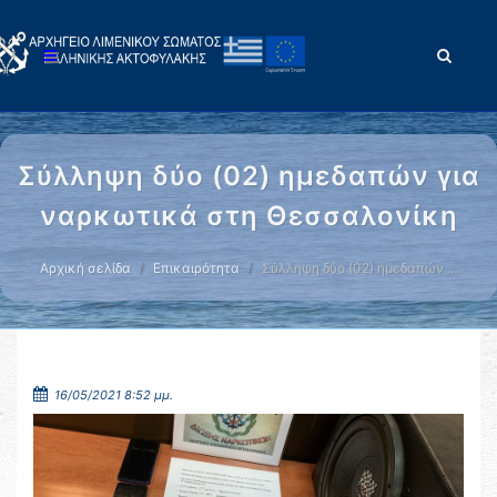
Σύλληψη δύο (02) ημεδαπών για
ναρκωτικά στη Θεσσαλονίκη
Αρχική σελίδα
Επικαιρότητα
Σύλληψη δύο (02) ημεδαπών …
16/05/2021 8:52 μμ.