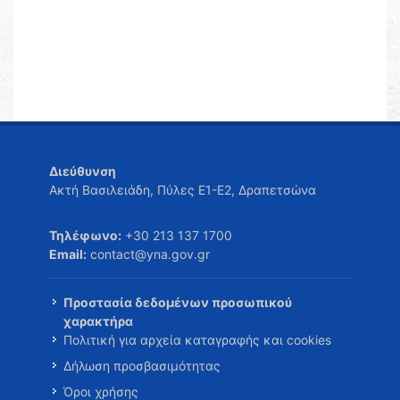
Διεύθυνση
Ακτή Βασιλειάδη, Πύλες Ε1-Ε2, Δραπετσώνα
Τηλέφωνο:
+30 213 137 1700
Email:
contact@yna.gov.gr
Προστασία δεδομένων προσωπικού
χαρακτήρα
Πολιτική για αρχεία καταγραφής και cookies
Δήλωση προσβασιμότητας
Όροι χρήσης