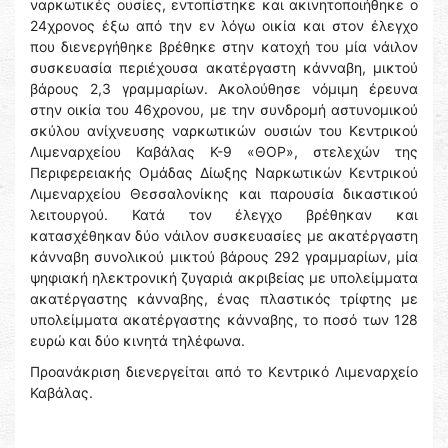
ναρκωτικές ουσίες, εντοπίστηκε και ακινητοποιήθηκε ο
24χρονος έξω από την εν λόγω οικία και στον έλεγχο
που διενεργήθηκε βρέθηκε στην κατοχή του μία νάιλον
συσκευασία περιέχουσα ακατέργαστη κάνναβη, μικτού
βάρους 2,3 γραμμαρίων. Ακολούθησε νόμιμη έρευνα
στην οικία του 46χρονου, με την συνδρομή αστυνομικού
σκύλου ανίχνευσης ναρκωτικών ουσιών του Κεντρικού
Λιμεναρχείου Καβάλας Κ-9 «ΘΟΡ», στελεχών της
Περιφερειακής Ομάδας Δίωξης Ναρκωτικών Κεντρικού
Λιμεναρχείου Θεσσαλονίκης και παρουσία δικαστικού
λειτουργού. Κατά τον έλεγχο βρέθηκαν και
κατασχέθηκαν δύο νάιλον συσκευασίες με ακατέργαστη
κάνναβη συνολικού μικτού βάρους 292 γραμμαρίων, μία
ψηφιακή ηλεκτρονική ζυγαριά ακριβείας με υπολείμματα
ακατέργαστης κάνναβης, ένας πλαστικός τρίφτης με
υπολείμματα ακατέργαστης κάνναβης, το ποσό των 128
ευρώ και δύο κινητά τηλέφωνα.
Προανάκριση διενεργείται από το Κεντρικό Λιμεναρχείο
Καβάλας.