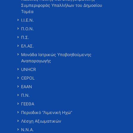
Συμπεριφοράς Υπαλλήλων του Δημοσίου
Τομέα
Ι.Ι.Ε.Ν.
Π.Ο.Ν.
Π.Σ.
ΕΛ.ΑΣ.
Μονάδα Ιατρικώς Υποβοηθούμενης
Αναπαραγωγής
UNHCR
CEPOL
ΕΑΑΝ
Π.Ν.
ΓΕΕΘΑ
Περιοδικό “Λιμενική Ηχώ”
Λέσχη Αξιωματικών
Ν.Ν.Α.