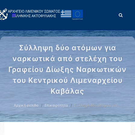
Σύλληψη δύο ατόμων για
ναρκωτικά από στελέχη του
Γραφείου Δίωξης Ναρκωτικών
του Κεντρικού Λιμεναρχείου
Καβάλας
Αρχική σελίδα
Επικαιρότητα
Σύλληψη δύο ατόμων για …