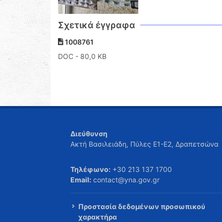
Σχετικά έγγραφα
1008761
DOC
- 80,0 KB
Διεύθυνση
Ακτή Βασιλειάδη, Πύλες Ε1-Ε2, Δραπετσώνα
Τηλέφωνο:
+30 213 137 1700
Email:
contact@yna.gov.gr
Προστασία δεδομένων προσωπικού
χαρακτήρα