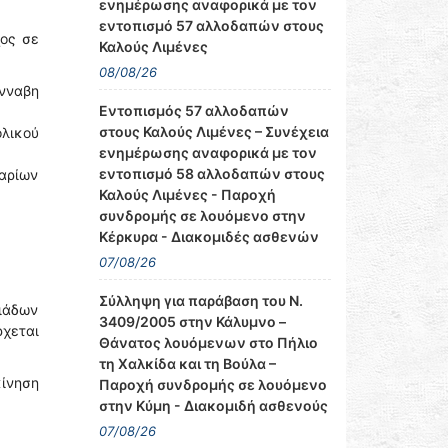
ενημέρωσης αναφορικά με τον
εντοπισμό 57 αλλοδαπών στους
χος σε
Καλούς Λιμένες
08/08/26
άνναβη
Εντοπισμός 57 αλλοδαπών
στους Καλούς Λιμένες – Συνέχεια
ολικού
ενημέρωσης αναφορικά με τον
εντοπισμό 58 αλλοδαπών στους
μαρίων
Καλούς Λιμένες - Παροχή
συνδρομής σε λουόμενο στην
Κέρκυρα - Διακομιδές ασθενών
07/08/26
Σύλληψη για παράβαση του Ν.
ιάδων
3409/2005 στην Κάλυμνο –
ρχεται
Θάνατος λουόμενων στο Πήλιο
τη Χαλκίδα και τη Βούλα –
ίνηση
Παροχή συνδρομής σε λουόμενο
στην Κύμη - Διακομιδή ασθενούς
07/08/26