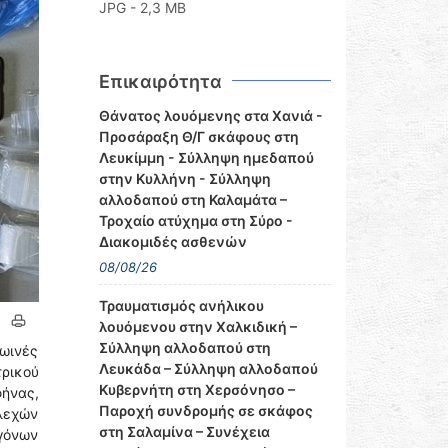
JPG - 2,3 MB
Επικαιρότητα
Θάνατος λουόμενης στα Χανιά -
Προσάραξη Θ/Γ σκάφους στη
Λευκίμμη - Σύλληψη ημεδαπού
στην Κυλλήνη - Σύλληψη
αλλοδαπού στη Καλαμάτα –
Τροχαίο ατύχημα στη Σύρο -
Διακομιδές ασθενών
08/08/26
Τραυματισμός ανήλικου
λουόμενου στην Χαλκιδική –
Σύλληψη αλλοδαπού στη
ρωινές
Λευκάδα – Σύλληψη αλλοδαπού
ρικού
Κυβερνήτη στη Χερσόνησο –
φήνας,
Παροχή συνδρομής σε σκάφος
λεχών
στη Σαλαμίνα – Συνέχεια
γόνων