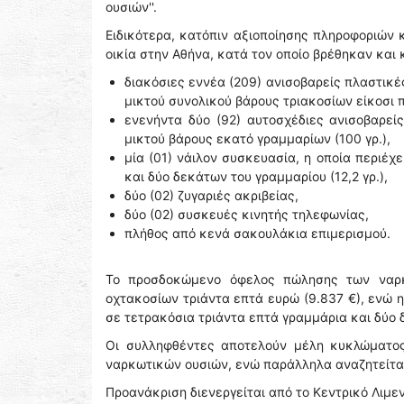
ουσιών''.
Ειδικότερα, κατόπιν αξιοποίησης πληροφοριών 
οικία στην Αθήνα, κατά τον οποίο βρέθηκαν και
διακόσιες εννέα (209) ανισοβαρείς πλαστικέ
μικτού συνολικού βάρους τριακοσίων είκοσι π
ενενήντα δύο (92) αυτοσχέδιες ανισοβαρεί
μικτού βάρους εκατό γραμμαρίων (100 γρ.),
μία (01) νάιλον συσκευασία, η οποία περιέ
και δύο δεκάτων του γραμμαρίου (12,2 γρ.),
δύο (02) ζυγαριές ακριβείας,
δύο (02) συσκευές κινητής τηλεφωνίας,
πλήθος από κενά σακουλάκια επιμερισμού.
Το προσδοκώμενο όφελος πώλησης των ναρκ
οχτακοσίων τριάντα επτά ευρώ (9.837 €), ενώ
σε τετρακόσια τριάντα επτά γραμμάρια και δύο δ
Οι συλληφθέντες αποτελούν μέλη κυκλώματος 
ναρκωτικών ουσιών, ενώ παράλληλα αναζητείται
Προανάκριση διενεργείται από το Κεντρικό Λιμ