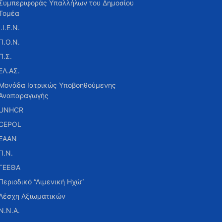
Συμπεριφοράς Υπαλλήλων του Δημοσίου
Τομέα
Ι.Ι.Ε.Ν.
Π.Ο.Ν.
Π.Σ.
ΕΛ.ΑΣ.
Μονάδα Ιατρικώς Υποβοηθούμενης
Αναπαραγωγής
UNHCR
CEPOL
ΕΑΑΝ
Π.Ν.
ΓΕΕΘΑ
Περιοδικό “Λιμενική Ηχώ”
Λέσχη Αξιωματικών
Ν.Ν.Α.