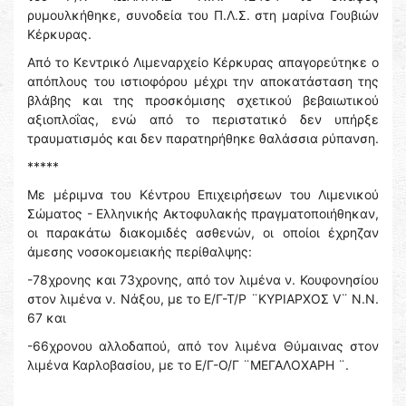
ρυμουλκήθηκε, συνοδεία του Π.Λ.Σ. στη μαρίνα Γουβιών
Κέρκυρας.
Από το Κεντρικό Λιμεναρχείο Κέρκυρας απαγορεύτηκε ο
απόπλους του ιστιοφόρου μέχρι την αποκατάσταση της
βλάβης και της προσκόμισης σχετικού βεβαιωτικού
αξιοπλοΐας, ενώ από το περιστατικό δεν υπήρξε
τραυματισμός και δεν παρατηρήθηκε θαλάσσια ρύπανση.
*****
Με μέριμνα του Κέντρου Επιχειρήσεων του Λιμενικού
Σώματος - Ελληνικής Ακτοφυλακής πραγματοποιήθηκαν,
οι παρακάτω διακομιδές ασθενών, οι οποίοι έχρηζαν
άμεσης νοσοκομειακής περίθαλψης:
-78χρονης και 73χρονης, από τον λιμένα ν. Κουφονησίου
στον λιμένα ν. Νάξου, με το Ε/Γ-Τ/Ρ ¨ΚΥΡΙΑΡΧΟΣ V¨ Ν.Ν.
67 και
-66χρονου αλλοδαπού, από τον λιμένα Θύμαινας στον
λιμένα Καρλοβασίου, με το Ε/Γ-Ο/Γ ¨ΜΕΓΑΛΟΧΑΡΗ ¨.