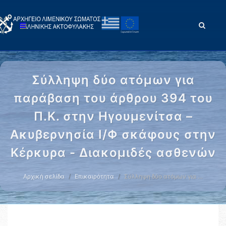
Σύλληψη δύο ατόμων για
παράβαση του άρθρου 394 του
Π.Κ. στην Ηγουμενίτσα –
Ακυβερνησία Ι/Φ σκάφους στην
Κέρκυρα - Διακομιδές ασθενών
Αρχική σελίδα
Επικαιρότητα
Σύλληψη δύο ατόμων για …