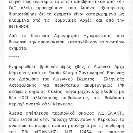
οδηγό τους ανωτέρω, τα οποία αποβιβάστηκαν από Ε/Γ-
Ο/Γ πλοίο προερχόμενο από λιμένα εξωτερικού,
διαπιστώθηκε ότι τα οχήματα είναι καταχωρημένα ως
κλεμμένα από τις Γερμανικές Αρχές και από την
INTERPOL.
Από το Κεντρικό Λιμεναρχείο Ηγουμενίτσας που
διενεργεί την προανάκριση, κατασχέθηκαν τα ανωτέρω
οχήματα.
*****
Ενημερώθηκε βραδινές ώρες χθες, η Λιμενική Αρχή
Κέρκυρας, από το Ενιαίο Κέντρο Συντονισμού Έρευνας
και Διάσωσης του Λιμενικού Σώματος – Ελληνικής
Ακτοφυλακής, για περιστατικό ακυβερνησίας Ι/Φ
σκάφους σημαίας Ιταλίας, λόγω μηχανικής βλάβης, με
δύο (02) αλλοδαπούς επιβαίνοντες, στη θαλάσσια
περιοχή ανατολικά ν. Κέρκυρας.
Άμεσα απέπλευσε περιπολικό σκάφος Λ.Σ.-ΕΛ.ΑΚΤ.,
όπου εντόπισε στην περιοχή Μπενιτσών ν. Κέρκυρας το
ανωτέρω ιστιοφόρο, ενώ στη συνέχεια με τη συνδρομή
του Ρ/Κ «ΙΩΑΝΝΗΣ» Ν.Π. 12454 το σκάφος