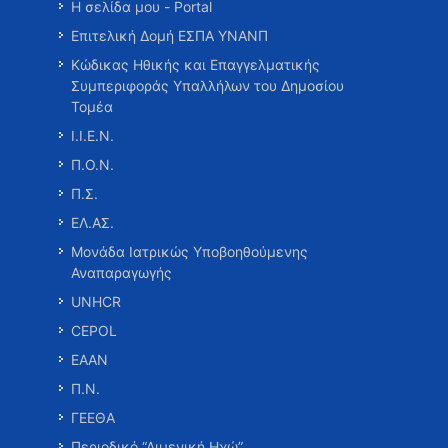
Η σελίδα μου - Portal
Επιτελική Δομή ΕΣΠΑ ΥΝΑΝΠ
Κώδικας Ηθικής και Επαγγελματικής
Συμπεριφοράς Υπαλλήλων του Δημοσίου
Τομέα
Ι.Ι.Ε.Ν.
Π.Ο.Ν.
Π.Σ.
ΕΛ.ΑΣ.
Μονάδα Ιατρικώς Υποβοηθούμενης
Αναπαραγωγής
UNHCR
CEPOL
ΕΑΑΝ
Π.Ν.
ΓΕΕΘΑ
Περιοδικό “Λιμενική Ηχώ”