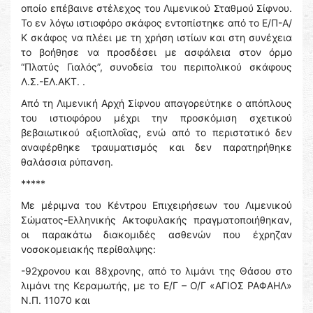
οποίο επέβαινε στέλεχος του Λιμενικού Σταθμού Σίφνου.
Το εν λόγω ιστιοφόρο σκάφος εντοπίστηκε από το Ε/Π-Α/
Κ σκάφος να πλέει με τη χρήση ιστίων και στη συνέχεια
το βοήθησε να προσδέσει με ασφάλεια στον όρμο
“Πλατύς Γιαλός”, συνοδεία του περιπολικού σκάφους
Λ.Σ.-ΕΛ.ΑΚΤ. .
Από τη Λιμενική Αρχή Σίφνου απαγορεύτηκε ο απόπλους
του ιστιοφόρου μέχρι την προσκόμιση σχετικού
βεβαιωτικού αξιοπλοΐας, ενώ από το περιστατικό δεν
αναφέρθηκε τραυματισμός και δεν παρατηρήθηκε
θαλάσσια ρύπανση.
*****
Με μέριμνα του Κέντρου Επιχειρήσεων του Λιμενικού
Σώματος-Ελληνικής Ακτοφυλακής πραγματοποιήθηκαν,
οι παρακάτω διακομιδές ασθενών που έχρηζαν
νοσοκομειακής περίθαλψης:
-92χρονου και 88χρονης, από το λιμάνι της Θάσου στο
λιμάνι της Κεραμωτής, με το Ε/Γ – Ο/Γ «ΑΓΙΟΣ ΡΑΦΑΗΛ»
Ν.Π. 11070 και