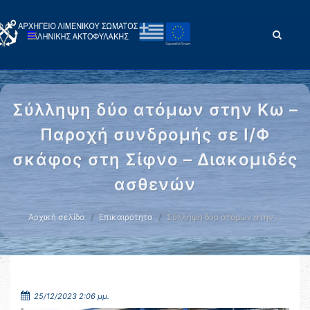
Σύλληψη δύο ατόμων στην Κω –
Παροχή συνδρομής σε Ι/Φ
σκάφος στη Σίφνο – Διακομιδές
ασθενών
Αρχική σελίδα
Επικαιρότητα
Σύλληψη δύο ατόμων στην …
25/12/2023 2:06 μμ.