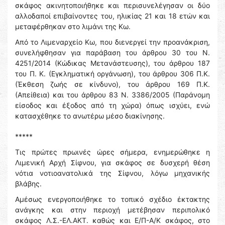
σκάφος ακινητοποιήθηκε και περισυνελέγησαν οι δύο
αλλοδαποί επιβαίνοντες του, ηλικίας 21 και 18 ετών και
μεταφέρθηκαν στο λιμάνι της Κω.
Από το Λιμεναρχείο Κω, που διενεργεί την προανάκριση,
συνελήφθησαν για παράβαση του άρθρου 30 του Ν.
4251/2014 (Κώδικας Μετανάστευσης), του άρθρου 187
του Π. Κ. (Εγκληματική οργάνωση), του άρθρου 306 Π.Κ.
(Έκθεση ζωής σε κίνδυνο), του άρθρου 169 Π.Κ.
(Απείθεια) και του άρθρου 83 Ν. 3386/2005 (Παράνομη
είσοδος και έξοδος από τη χώρα) όπως ισχύει, ενώ
κατασχέθηκε το ανωτέρω μέσο διακίνησης.
*****
Τις πρώτες πρωινές ώρες σήμερα, ενημερώθηκε η
Λιμενική Αρχή Σίφνου, για σκάφος σε δυσχερή θέση
νότια νοτιοανατολικά της Σίφνου, λόγω μηχανικής
βλάβης.
Αμέσως ενεργοποιήθηκε το τοπικό σχέδιο έκτακτης
ανάγκης και στην περιοχή μετέβησαν περιπολικό
σκάφος Λ.Σ.-ΕΛ.ΑΚΤ. καθώς και Ε/Π-Α/Κ σκάφος, στο