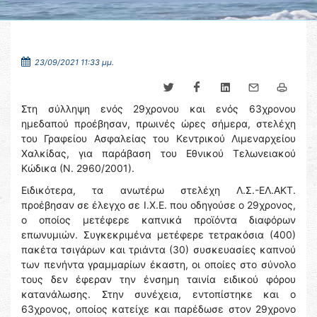
23/09/2021 11:33 μμ.
Στη σύλληψη ενός 29χρονου και ενός 63χρονου
ημεδαπού προέβησαν, πρωινές ώρες σήμερα, στελέχη
του Γραφείου Ασφαλείας του Κεντρικού Λιμεναρχείου
Χαλκίδας, για παράβαση του Εθνικού Τελωνειακού
Κώδικα (Ν. 2960/2001).
Ειδικότερα, τα ανωτέρω στελέχη Λ.Σ.-ΕΛ.ΑΚΤ.
προέβησαν σε έλεγχο σε Ι.Χ.Ε. που οδηγούσε ο 29χρονος,
ο οποίος μετέφερε καπνικά προϊόντα διαφόρων
επωνυμιών. Συγκεκριμένα μετέφερε τετρακόσια (400)
πακέτα τσιγάρων και τριάντα (30) συσκευασίες καπνού
των πενήντα γραμμαρίων έκαστη, οι οποίες στο σύνολο
τους δεν έφεραν την ένσημη ταινία ειδικού φόρου
κατανάλωσης. Στην συνέχεια, εντοπίστηκε και ο
63χρονος, οποίος κατείχε και παρέδωσε στον 29χρονο