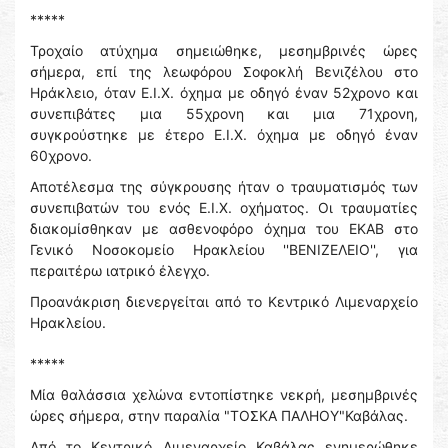
*****
Τροχαίο ατύχημα σημειώθηκε, μεσημβρινές ώρες
σήμερα, επί της λεωφόρου Σοφοκλή Βενιζέλου στο
Ηράκλειο, όταν Ε.Ι.Χ. όχημα με οδηγό έναν 52χρονο και
συνεπιβάτες μια 55χρονη και μια 71χρονη,
συγκρούστηκε με έτερο Ε.Ι.Χ. όχημα με οδηγό έναν
60χρονο.
Αποτέλεσμα της σύγκρουσης ήταν ο τραυματισμός των
συνεπιβατών του ενός Ε.Ι.Χ. οχήματος. Οι τραυματίες
διακομίσθηκαν με ασθενοφόρο όχημα του ΕΚΑΒ στο
Γενικό Νοσοκομείο Ηρακλείου ''ΒΕΝΙΖΕΛΕΙΟ'', για
περαιτέρω ιατρικό έλεγχο.
Προανάκριση διενεργείται από το Κεντρικό Λιμεναρχείο
Ηρακλείου.
*****
Μία θαλάσσια χελώνα εντοπίστηκε νεκρή, μεσημβρινές
ώρες σήμερα, στην παραλία "ΤΟΣΚΑ ΠΑΛΗΟΥ"Καβάλας.
Από το Κεντρικό Λιμεναρχείο Καβάλας ενημερώθηκε