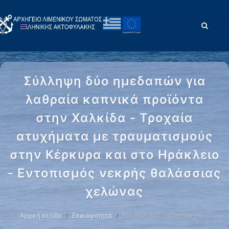
Σύλληψη δύο ημεδαπών για
λαθραία καπνικά προϊόντα
στην Χαλκίδα - Τροχαία
ατυχήματα με τραυματισμούς
στην Κέρκυρα και στο Ηράκλειο
- Εντοπισμός νεκρής θαλάσσιας
χελώνας
Αρχική σελίδα
Επικαιρότητα
Σύλληψη δύο ημεδαπών για …