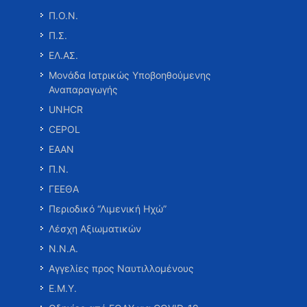
Π.Ο.Ν.
Π.Σ.
ΕΛ.ΑΣ.
Μονάδα Ιατρικώς Υποβοηθούμενης
Αναπαραγωγής
UNHCR
CEPOL
ΕΑΑΝ
Π.Ν.
ΓΕΕΘΑ
Περιοδικό “Λιμενική Ηχώ”
Λέσχη Αξιωματικών
Ν.Ν.Α.
Αγγελίες προς Ναυτιλλομένους
Ε.Μ.Υ.