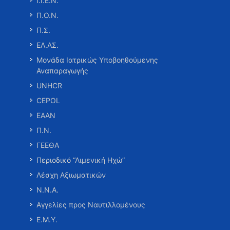
Ι.Ι.Ε.Ν.
Π.Ο.Ν.
Π.Σ.
ΕΛ.ΑΣ.
Μονάδα Ιατρικώς Υποβοηθούμενης
Αναπαραγωγής
UNHCR
CEPOL
ΕΑΑΝ
Π.Ν.
ΓΕΕΘΑ
Περιοδικό “Λιμενική Ηχώ”
Λέσχη Αξιωματικών
Ν.Ν.Α.
Αγγελίες προς Ναυτιλλομένους
Ε.Μ.Υ.