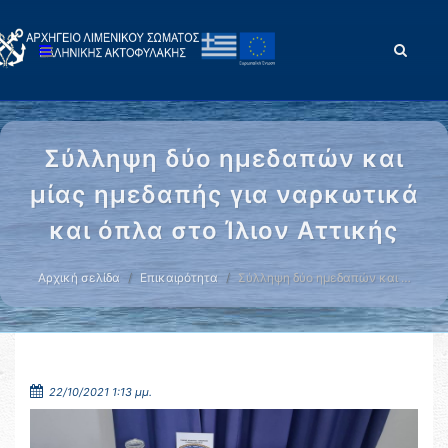
Σύλληψη δύο ημεδαπών και
μίας ημεδαπής για ναρκωτικά
και όπλα στο Ίλιον Αττικής
Αρχική σελίδα
Επικαιρότητα
Σύλληψη δύο ημεδαπών και …
22/10/2021 1:13 μμ.