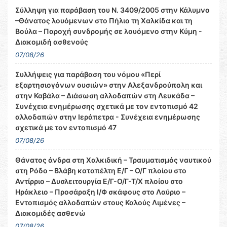
Σύλληψη για παράβαση του Ν. 3409/2005 στην Κάλυμνο
–Θάνατος λουόμενων στο Πήλιο τη Χαλκίδα και τη
Βούλα – Παροχή συνδρομής σε λουόμενο στην Κύμη -
Διακομιδή ασθενούς
07/08/26
Συλλήψεις για παράβαση του νόμου «Περί
εξαρτησιογόνων ουσιών» στην Αλεξανδρούπολη και
στην Καβάλα – Διάσωση αλλοδαπών στη Λευκάδα –
Συνέχεια ενημέρωσης σχετικά με τον εντοπισμό 42
αλλοδαπών στην Ιεράπετρα - Συνέχεια ενημέρωσης
σχετικά με τον εντοπισμό 47
07/08/26
Θάνατος άνδρα στη Χαλκιδική – Τραυματισμός ναυτικού
στη Ρόδο – Βλάβη καταπέλτη Ε/Γ – Ο/Γ πλοίου στο
Αντίρριο – Δυσλειτουργία Ε/Γ-Ο/Γ-Τ/Χ πλοίου στο
Ηράκλειο – Προσάραξη Ι/Φ σκάφους στο Λαύριο –
Εντοπισμός αλλοδαπών στους Καλούς Λιμένες –
Διακομιδές ασθενώ
07/08/26