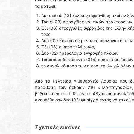
τα κάτωθι:
Δεκαοκτώ (18) ξύλινες σφραγίδες πλοίων ξέν
Τρεις (03) σφραγίδες ναυτικών πρακτορείων,
Έξι (06) στρογγυλές σφραγίδες της Ελληνική
τους,
Δύο (02) Κεντρικές μονάδες υπολογιστή με λ
Έξι (06) κινητά τηλέφωνα,
Δύο (02) ημερολόγια εγγραφής πλοίων,
Τριακόσια δεκαπέντε (315) πακέτα αιτήσεων
το συνολικό ποσό των είκοσι τριών χιλιάδων
Από το Κεντρικό Λιμεναρχείο Λαυρίου που δ
παράβαση των άρθρων 216 «Πλαστογραφία», 
βεβαίωσης» του Π.Κ., ενώ ο 48χρονος συνελήφ
ανευρέθηκαν δύο (02) φυσίγγια εντός ναυτικού π
Σχετικές εικόνες