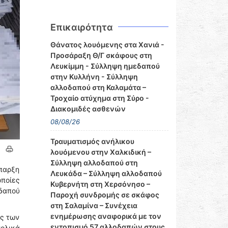
Επικαιρότητα
Θάνατος λουόμενης στα Χανιά -
Προσάραξη Θ/Γ σκάφους στη
Λευκίμμη - Σύλληψη ημεδαπού
στην Κυλλήνη - Σύλληψη
αλλοδαπού στη Καλαμάτα –
Τροχαίο ατύχημα στη Σύρο -
Διακομιδές ασθενών
08/08/26
Τραυματισμός ανήλικου
λουόμενου στην Χαλκιδική –
Σύλληψη αλλοδαπού στη
παρξη
Λευκάδα – Σύλληψη αλλοδαπού
ποίες
Κυβερνήτη στη Χερσόνησο –
δαπού
Παροχή συνδρομής σε σκάφος
στη Σαλαμίνα – Συνέχεια
ενημέρωσης αναφορικά με τον
ες των
εντοπισμό 57 αλλοδαπών στους
ολικά