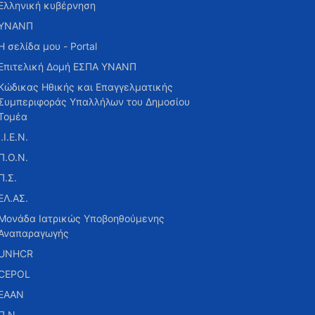
Ελληνική κυβέρνηση
ΥΝΑΝΠ
Η σελίδα μου - Portal
Επιτελική Δομή ΕΣΠΑ ΥΝΑΝΠ
Κώδικας Ηθικής και Επαγγελματικής
Συμπεριφοράς Υπαλλήλων του Δημοσίου
Τομέα
Ι.Ι.Ε.Ν.
Π.Ο.Ν.
Π.Σ.
ΕΛ.ΑΣ.
Μονάδα Ιατρικώς Υποβοηθούμενης
Αναπαραγωγής
UNHCR
CEPOL
ΕΑΑΝ
Π.Ν.