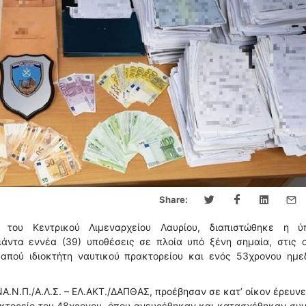
Share:
 του Κεντρικού Λιμεναρχείου Λαυρίου, διαπιστώθηκε η ύ
ντα εννέα (39) υποθέσεις σε πλοία υπό ξένη σημαία, στις ο
απού ιδιοκτήτη ναυτικού πρακτορείου και ενός 53χρονου ημε
Α.Ν.Π./Α.Λ.Σ. – ΕΛ.ΑΚΤ./ΔΑΠΘΑΣ, προέβησαν σε κατ’ οίκον έρευν
κτορείο του 48χρονου, όπου ανευρέθηκαν και κατασχέθηκαν συν