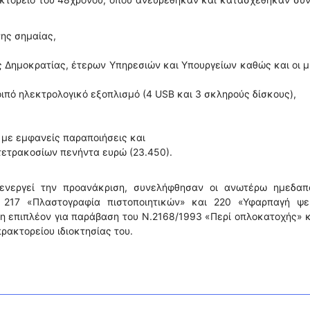
ης σημαίας,
ς Δημοκρατίας, έτερων Υπηρεσιών και Υπουργείων καθώς και οι 
οιπό ηλεκτρολογικό εξοπλισμό (4 USB και 3 σκληρούς δίσκους),
 με εμφανείς παραποιήσεις και
 τετρακοσίων πενήντα ευρώ (23.450).
ιενεργεί την προανάκριση, συνελήφθησαν οι ανωτέρω ημεδαπο
217 «Πλαστογραφία πιστοποιητικών» και 220 «Υφαρπαγή ψε
θη επιπλέον για παράβαση του Ν.2168/1993 «Περί οπλοκατοχής»
ρακτορείου ιδιοκτησίας του.