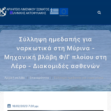
Σύλληψη ημεδαπής για
ναρκωτικά στη Μύρινα -
Μηχανική βλάβη Φ/Γ πλοίου στη
Λέρο - Διακομιδές ασθενών
Αρχική σελίδα
Επικαιρότητα
Σύλληψη ημεδαπής για ναρκωτικά …
16/02/2023 7:20 μμ.