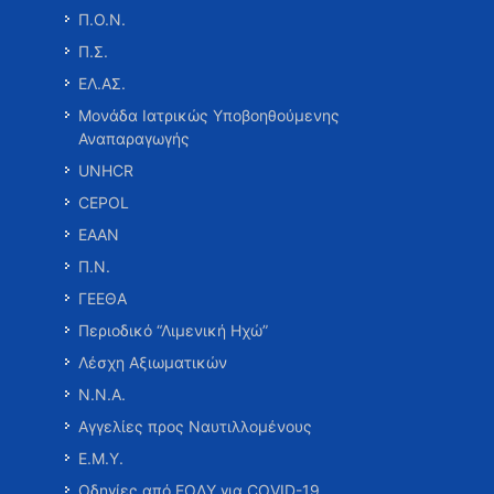
Π.Ο.Ν.
Π.Σ.
ΕΛ.ΑΣ.
Μονάδα Ιατρικώς Υποβοηθούμενης
Αναπαραγωγής
UNHCR
CEPOL
ΕΑΑΝ
Π.Ν.
ΓΕΕΘΑ
Περιοδικό “Λιμενική Ηχώ”
Λέσχη Αξιωματικών
Ν.Ν.Α.
Αγγελίες προς Ναυτιλλομένους
Ε.Μ.Υ.
Οδηγίες από ΕΟΔΥ για COVID-19