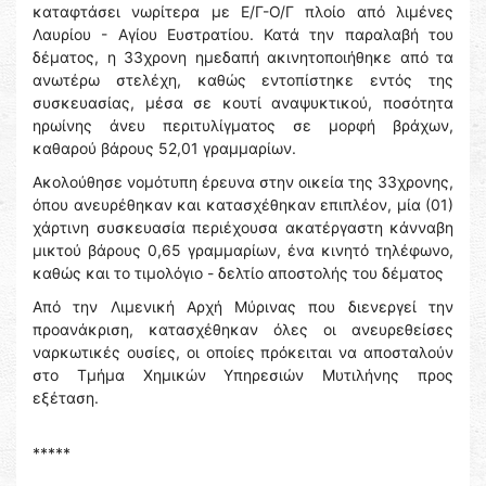
καταφτάσει νωρίτερα με Ε/Γ-Ο/Γ πλοίο από λιμένες
Λαυρίου - Αγίου Ευστρατίου. Κατά την παραλαβή του
δέματος, η 33χρονη ημεδαπή ακινητοποιήθηκε από τα
ανωτέρω στελέχη, καθώς εντοπίστηκε εντός της
συσκευασίας, μέσα σε κουτί αναψυκτικού, ποσότητα
ηρωίνης άνευ περιτυλίγματος σε μορφή βράχων,
καθαρού βάρους 52,01 γραμμαρίων.
Ακολούθησε νομότυπη έρευνα στην οικεία της 33χρονης,
όπου ανευρέθηκαν και κατασχέθηκαν επιπλέον, μία (01)
χάρτινη συσκευασία περιέχουσα ακατέργαστη κάνναβη
μικτού βάρους 0,65 γραμμαρίων, ένα κινητό τηλέφωνο,
καθώς και το τιμολόγιο - δελτίο αποστολής του δέματος
Από την Λιμενική Αρχή Μύρινας που διενεργεί την
προανάκριση, κατασχέθηκαν όλες οι ανευρεθείσες
ναρκωτικές ουσίες, οι οποίες πρόκειται να αποσταλούν
στο Τμήμα Χημικών Υπηρεσιών Μυτιλήνης προς
εξέταση.
*****