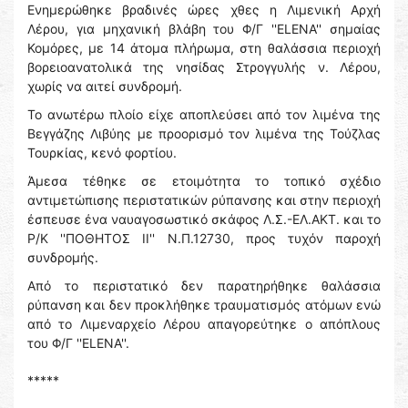
Ενημερώθηκε βραδινές ώρες χθες η Λιμενική Αρχή
Λέρου, για μηχανική βλάβη του Φ/Γ ''ELENA'' σημαίας
Κομόρες, με 14 άτομα πλήρωμα, στη θαλάσσια περιοχή
βορειοανατολικά της νησίδας Στρογγυλής ν. Λέρου,
χωρίς να αιτεί συνδρομή.
Το ανωτέρω πλοίο είχε αποπλεύσει από τον λιμένα της
Βεγγάζης Λιβύης με προορισμό τον λιμένα της Τούζλας
Τουρκίας, κενό φορτίου.
Άμεσα τέθηκε σε ετοιμότητα το τοπικό σχέδιο
αντιμετώπισης περιστατικών ρύπανσης και στην περιοχή
έσπευσε ένα ναυαγοσωστικό σκάφος Λ.Σ.-ΕΛ.ΑΚΤ. και το
Ρ/Κ ''ΠΟΘΗΤΟΣ ΙΙ'' Ν.Π.12730, προς τυχόν παροχή
συνδρομής.
Από το περιστατικό δεν παρατηρήθηκε θαλάσσια
ρύπανση και δεν προκλήθηκε τραυματισμός ατόμων ενώ
από το Λιμεναρχείο Λέρου απαγορεύτηκε ο απόπλους
του Φ/Γ ''ELENA''.
*****