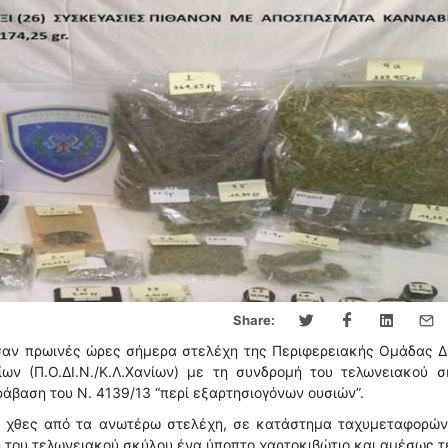
Share:
σαν πρωινές ώρες σήμερα στελέχη της Περιφερειακής Ομάδας Δ
ων (Π.Ο.ΔΙ.Ν./Κ.Λ.Χανίων) με τη συνδρομή του τελωνειακού σ
άβαση του Ν. 4139/13 “περί εξαρτησιογόνων ουσιών”.
κε χθες από τα ανωτέρω στελέχη, σε κατάστημα ταχυμεταφορών
η του τελωνειακού σκύλου ένα ύποπτο χαρτοκιβώτιο και αμέσως 