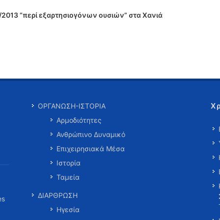
/2013 “περί εξαρτησιογόνων ουσιών” στα Χανιά
Χ
ΟΡΓΑΝΩΣΗ-ΙΣΤΟΡΙΑ
Αρμοδιότητες
Ανθρώπινο Δυναμικό
Επιχειρησιακά Μέσα
Ιστορία
Ταμεία
ΔΙΑΡΘΡΩΣΗ
es
Ηγεσία