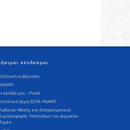
ρήσιμοι σύνδεσμοι
Ελληνική κυβέρνηση
ΥΝΑΝΠ
Η σελίδα μου - Portal
Επιτελική Δομή ΕΣΠΑ ΥΝΑΝΠ
Κώδικας Ηθικής και Επαγγελματικής
Συμπεριφοράς Υπαλλήλων του Δημοσίου
Τομέα