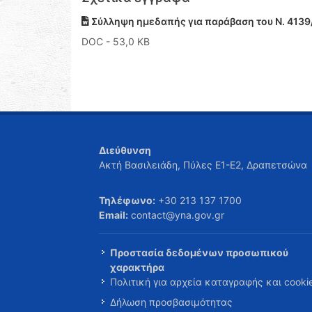
Σύλληψη ημεδαπής για παράβαση του Ν. 4139
DOC
- 53,0 KB
Διεύθυνση
Ακτή Βασιλειάδη, Πύλες Ε1-Ε2, Δραπετσώνα
Τηλέφωνο:
+30 213 137 1700
Email:
contact@yna.gov.gr
Προστασία δεδομένων προσωπικού
χαρακτήρα
Πολιτική για αρχεία καταγραφής και cooki
Δήλωση προσβασιμότητας