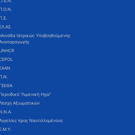
Ι.Ι.Ε.Ν.
Π.Ο.Ν.
Π.Σ.
ΕΛ.ΑΣ.
Μονάδα Ιατρικώς Υποβοηθούμενης
Αναπαραγωγής
UNHCR
CEPOL
ΕΑΑΝ
Π.Ν.
ΓΕΕΘΑ
Περιοδικό “Λιμενική Ηχώ”
Λέσχη Αξιωματικών
Ν.Ν.Α.
Αγγελίες προς Ναυτιλλομένους
Ε.Μ.Υ.