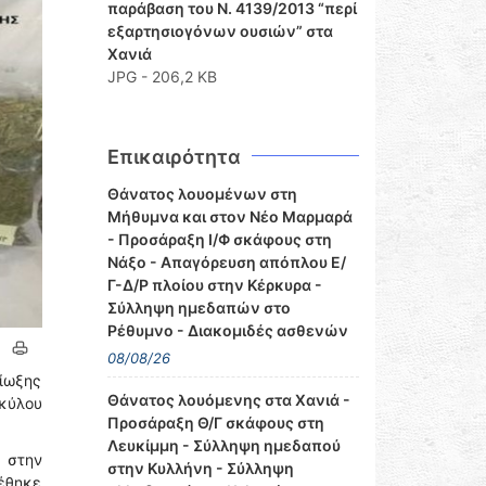
παράβαση του Ν. 4139/2013 “περί
εξαρτησιογόνων ουσιών” στα
Χανιά
JPG - 206,2 KB
Επικαιρότητα
Θάνατος λουομένων στη
Μήθυμνα και στον Νέο Μαρμαρά
- Προσάραξη Ι/Φ σκάφους στη
Νάξο - Απαγόρευση απόπλου Ε/
Γ-Δ/Ρ πλοίου στην Κέρκυρα -
Σύλληψη ημεδαπών στο
Ρέθυμνο - Διακομιδές ασθενών
08/08/26
ίωξης
Θάνατος λουόμενης στα Χανιά -
κύλου
Προσάραξη Θ/Γ σκάφους στη
Λευκίμμη - Σύλληψη ημεδαπού
 στην
στην Κυλλήνη - Σύλληψη
τέθηκε