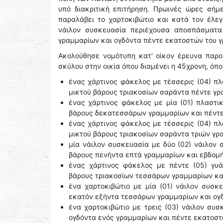
υπό διακριτική επιτήρηση. Πρωινές ώρες σή
παραλάβει το χαρτοκιβώτιο και κατά τον έλε
νάιλον συσκευασία περιέχουσα αποσπάσματα
γραμμαρίων και ογδόντα πέντε εκατοστών του γ
Ακολούθησε νομότυπη κατ' οίκον έρευνα παρο
σκύλου στην οικία όπου διαμένει η 45χρονη, ό
ένας χάρτινος φάκελος με τέσσερις (04) π
μικτού βάρους τριακοσίων σαράντα πέντε γρ
ένας χάρτινος φάκελος με μία (01) πλαστ
βάρους δεκατεσσάρων γραμμαρίων και πέντε 
ένας χάρτινος φάκελος με τέσσερις (04) π
μικτού βάρους τριακοσίων σαράντα τριών γρ
μία νάιλον συσκευασία με δύο (02) νάιλον
βάρους πενήντα επτά γραμμαρίων και εβδομή
ένας χάρτινος φάκελος με πέντε (05) γυ
βάρους τριακοσίων τεσσάρων γραμμαρίων και
ένα χαρτοκιβώτιο με μία (01) νάιλον συσ
εκατόν εξήντα τεσσάρων γραμμαρίων και ογδ
ένα χαρτοκιβώτιο με τρεις (03) νάιλον συ
ογδόντα ενός γραμμαρίων και πέντε εκατοστ