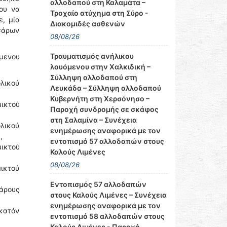
αλλοδαπού στη Καλαμάτα –
ου να
Τροχαίο ατύχημα στη Σύρο -
, μία
Διακομιδές ασθενών
σάρων
08/08/26
Τραυματισμός ανήλικου
μενου
λουόμενου στην Χαλκιδική –
Σύλληψη αλλοδαπού στη
λικού
Λευκάδα – Σύλληψη αλλοδαπού
Κυβερνήτη στη Χερσόνησο –
ικτού
Παροχή συνδρομής σε σκάφος
στη Σαλαμίνα – Συνέχεια
λικού
ενημέρωσης αναφορικά με τον
,
εντοπισμό 57 αλλοδαπών στους
μικτού
Καλούς Λιμένες
08/08/26
ικτού
Εντοπισμός 57 αλλοδαπών
άρους
στους Καλούς Λιμένες – Συνέχεια
ενημέρωσης αναφορικά με τον
κατόν
εντοπισμό 58 αλλοδαπών στους
Καλούς Λιμένες - Παροχή