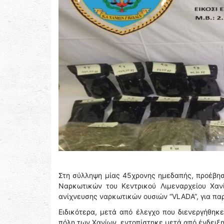
Στη σύλληψη μίας 45χρονης ημεδαπής, προέβη
Ναρκωτικών του Κεντρικού Λιμεναρχείου Χανί
ανίχνευσης ναρκωτικών ουσιών “VLADA”, για παρ
Ειδικότερα, μετά από έλεγχο που διενεργήθη
πόλη των Χανίων, εντοπίστηκε μετά από ένδειξ