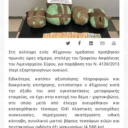
Στη σύλληψη ενός 45χρονου ημεδαπού προέβησαν
πρωινές ώρες σήμερα, στελέχη του Γραφείου Ασφάλειας
του Λιμεναρχείου Σύρου, για παράβαση του Ν. 4139/2013
(περί εξαρτησιογόνων ουσιών).
Ειδικότερα, κατόπιν αξιοποίησης πληροφοριών και
διακριτικής επιτήρησης, εντοπίστηκε ο 45χρονος κατά
την έξοδο του από εγκαταστάσεις μεταφορικής
εταιρείας, να έχει στην κατοχή του δέμα – χαρτοκιβώτιο,
στο οποίο μετά από έλεγχο ανευρέθηκαν και
κατασχέθηκαν τέσσερις (04) πλαστικές αυτοσχέδιες
συσκευασίες, περιέχουσες ακατέργαστη ινδική
κάνναβη, συνολικού μικτού βάρους τεσσάρων κιλών και
πεντακοσίων ογδόντα έξι γραμμαρίων (4,586 kg).