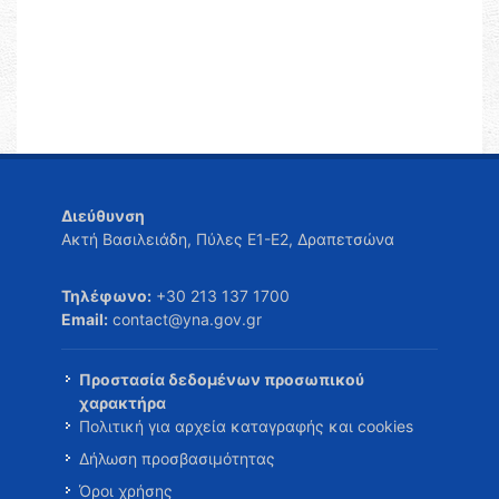
Διεύθυνση
Ακτή Βασιλειάδη, Πύλες Ε1-Ε2, Δραπετσώνα
Τηλέφωνο:
+30 213 137 1700
Email:
contact@yna.gov.gr
Προστασία δεδομένων προσωπικού
χαρακτήρα
Πολιτική για αρχεία καταγραφής και cookies
Δήλωση προσβασιμότητας
Όροι χρήσης