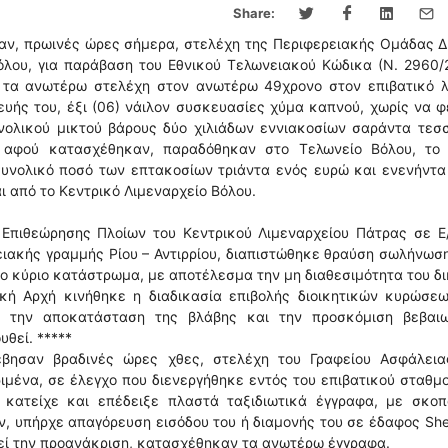
Share:
αν, πρωινές ώρες σήμερα, στελέχη της Περιφερειακής Ομάδας Δ
όλου, για παράβαση του Εθνικού Τελωνειακού Κώδικα (Ν. 2960/
ν τα ανωτέρω στελέχη στον ανωτέρω 49χρονο στον επιβατικό λ
υής του, έξι (06) νάιλον συσκευασίες χύμα καπνού, χωρίς να 
υνολικού μικτού βάρους δύο χιλιάδων εννιακοσίων σαράντα τεσ
ς αφού κατασχέθηκαν, παραδόθηκαν στο Τελωνείο Βόλου, το 
υνολικό ποσό των επτακοσίων τριάντα ενός ευρώ και ενενήντα
ι από το Κεντρικό Λιμεναρχείο Βόλου.
 Επιθεώρησης Πλοίων του Κεντρικού Λιμεναρχείου Πάτρας σε Ε
ειακής γραμμής Ρίου – Αντιρρίου, διαπιστώθηκε θραύση σωλήνωσ
το κύριο κατάστρωμα, με αποτέλεσμα την μη διαθεσιμότητα του δ
ική Αρχή κινήθηκε η διαδικασία επιβολής διοικητικών κυρώσεω
ι την αποκατάσταση της βλάβης και την προσκόμιση βεβαιω
θεί. *****
βησαν βραδινές ώρες χθες, στελέχη του Γραφείου Ασφάλεια
ιμένα, σε έλεγχο που διενεργήθηκε εντός του επιβατικού σταθμ
 κατείχε και επέδειξε πλαστά ταξιδιωτικά έγγραφα, με σκοπ
ν, υπήρχε απαγόρευση εισόδου του ή διαμονής του σε έδαφος Sh
γεί την προανάκριση, κατασχέθηκαν τα ανωτέρω έγγραφα.