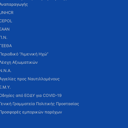
Αναπαραγωγής
UNHCR
CEPOL
ΕΑΑΝ
Π.Ν.
ΓΕΕΘΑ
Περιοδικό “Λιμενική Ηχώ”
Λέσχη Αξιωματικών
Ν.Ν.Α.
Αγγελίες προς Ναυτιλλομένους
Ε.Μ.Υ.
Οδηγίες από ΕΟΔΥ για COVID-19
Γενική Γραμματεία Πολιτικής Προστασίας
Προσφορές εμπορικών παρόχων