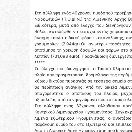
Στη σύλληψη ενός 49χρονου ημεδαπού προέβησ
Ναρκωτικών (Π.Ο.ΔΙ.Ν.) της Λιμενικής Αρχής Β
Ειδικότερα, μετά από έλεγχο που διενήργησα
Βόλου, κατελήφθη να κατέχει εντός χειραποσκε
ένσημη ταινία ειδικού φόρου κατανάλωσης, σ
γραμμαρίων (2.944gr).Οι ανωτέρω ποσότητε
αποτίμησε τη χρέωση δασμών και φόρων στο σ
λεπτών (731,098 euro). Προανάκριση διενεργείτα
*****
Σε έλεγχο που διενήργησε το Τοπικό Κλιμάκιο
πλοίο που πραγματοποιεί δρομολόγια της πορθμ
κύριου δικτύου πυρκαγιάς σε τέσσερα σημεία σ
σε περίπτωση ανάγκης. Από την οικεία Λιμεν
απαγορεύτηκε ο απόπλους του πλοίου, μέχρ
αξιοπλοΐας από το νηογνώμονα που το παρακολου
Στη σύλληψη ενός 32χρονου αλλοδαπού προέ
Κεντρικού Λιμεναρχείου Ηγουμενίτσας. Συγκεκρ
λιμένα εξωτερικού Ηγουμενίτσας, ο ανωτέρω
παράνομη έξοδό του στο εξωτερικό και επιπλέο
Από τη Λιμενική Αρχή Ηγουμενίτσας που διενερ