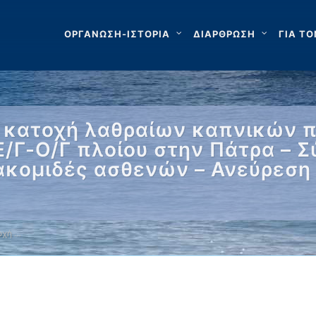
ΟΡΓΑΝΩΣΗ-ΙΣΤΟΡΙΑ
ΔΙΑΡΘΡΩΣΗ
ΓΙΑ ΤΟ
 κατοχή λαθραίων καπνικών π
/Γ-Ο/Γ πλοίου στην Πάτρα – 
ιακομιδές ασθενών – Ανεύρεση
οχή …