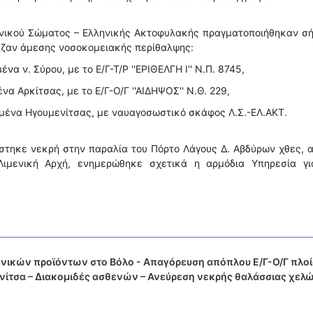
ενικού Σώματος – Ελληνικής Ακτοφυλακής πραγματοποιήθηκαν σ
ρηζαν άμεσης νοσοκομειακής περίθαλψης:
να ν. Σύρου, με το Ε/Γ-Τ/Ρ ''ΕΡΙΘΕΛΓΗ Ι'' Ν.Π. 8745,
α Αρκίτσας, με το Ε/Γ-Ο/Γ ''ΑΙΔΗΨΟΣ'' Ν.Θ. 229,
ιμένα Ηγουμενίτσας, με ναυαγοσωστικό σκάφος Λ.Σ.-ΕΛ.ΑΚΤ.
στηκε νεκρή στην παραλία του Πόρτο Λάγους Δ. Αβδύρων χθες, 
Λιμενική Αρχή, ενημερώθηκε σχετικά η αρμόδια Υπηρεσία γι
νικών προϊόντων στο Βόλο - Απαγόρευση απόπλου Ε/Γ-Ο/Γ πλο
νίτσα – Διακομιδές ασθενών – Ανεύρεση νεκρής θαλάσσιας χελ