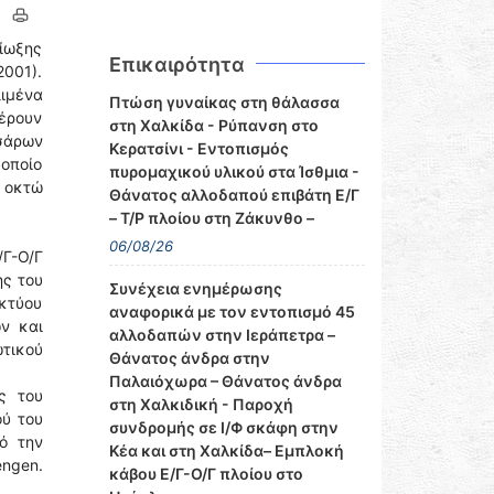
ίωξης
Επικαιρότητα
2001).
ιμένα
Πτώση γυναίκας στη θάλασσα
φέρουν
στη Χαλκίδα - Ρύπανση στο
σάρων
Κερατσίνι - Εντοπισμός
οποίο
πυρομαχικού υλικού στα Ίσθμια -
 οκτώ
Θάνατος αλλοδαπού επιβάτη Ε/Γ
– Τ/Ρ πλοίου στη Ζάκυνθο –
06/08/26
/Γ-Ο/Γ
ης του
Συνέχεια ενημέρωσης
ικτύου
αναφορικά με τον εντοπισμό 45
ν και
αλλοδαπών στην Ιεράπετρα –
τικού
Θάνατος άνδρα στην
Παλαιόχωρα – Θάνατος άνδρα
ς του
στη Χαλκιδική - Παροχή
ού του
συνδρομής σε Ι/Φ σκάφη στην
ό την
Κέα και στη Χαλκίδα– Εμπλοκή
engen.
κάβου Ε/Γ-Ο/Γ πλοίου στο