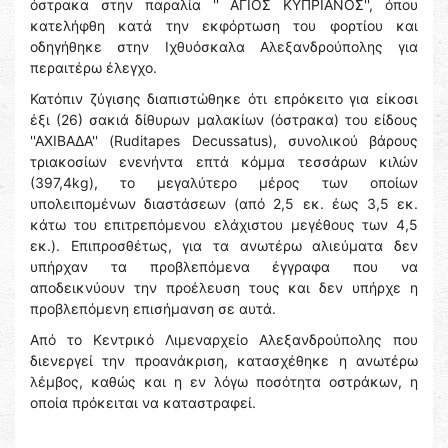
όστρακα στην παραλία '' ΑΓΙΟΣ ΚΥΠΡΙΑΝΟΣ'', όπου
κατελήφθη κατά την εκφόρτωση του φορτίου και
οδηγήθηκε στην Ιχθυόσκαλα Αλεξανδρούπολης για
περαιτέρω έλεγχο.
Κατόπιν ζύγισης διαπιστώθηκε ότι επρόκειτο για είκοσι
έξι (26) σακιά δίθυρων μαλακίων (όστρακα) του είδους
''ΑΧΙΒΑΔΑ'' (Ruditapes Decussatus), συνολικού βάρους
τριακοσίων ενενήντα επτά κόμμα τεσσάρων κιλών
(397,4kg), το μεγαλύτερο μέρος των οποίων
υπολειπομένων διαστάσεων (από 2,5 εκ. έως 3,5 εκ.
κάτω του επιτρεπόμενου ελάχιστου μεγέθους των 4,5
εκ.). Επιπροσθέτως, για τα ανωτέρω αλιεύματα δεν
υπήρχαν τα προβλεπόμενα έγγραφα που να
αποδεικνύουν την προέλευση τους και δεν υπήρχε η
προβλεπόμενη επισήμανση σε αυτά.
Από το Κεντρικό Λιμεναρχείο Αλεξανδρούπολης που
διενεργεί την προανάκριση, κατασχέθηκε η ανωτέρω
λέμβος, καθώς και η εν λόγω ποσότητα οστράκων, η
οποία πρόκειται να καταστραφεί.