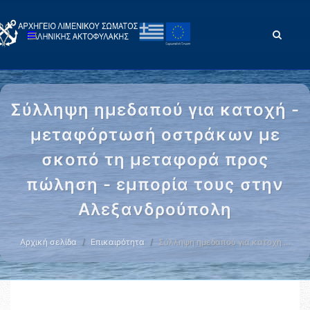
Σύλληψη ημεδαπού για κατοχή -
μεταφόρτωσή οστράκων με
σκοπό τη μεταφορά προς
πώληση - εμπορία τους στην
Αλεξανδρούπολη
Αρχική σελίδα
Επικαιρότητα
Σύλληψη ημεδαπού για κατοχή …