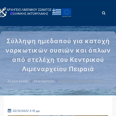
Σύλληψη ημεδαπού για κατοχή
ναρκωτικών ουσιών και όπλων
από στελέχη του Κεντρικού
Λιμεναρχείου Πειραιά
Αρχική σελίδα
Επικαιρότητα
Σύλληψη ημεδαπού για κατοχή …
02/12/2022 2:15 μμ.