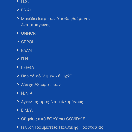
Π.Σ.
ΕΛ.ΑΣ.
Μονάδα Ιατρικώς Υποβοηθούμενης
Αναπαραγωγής
UNHCR
CEPOL
ΕΑΑΝ
Π.Ν.
ΓΕΕΘΑ
Περιοδικό “Λιμενική Ηχώ”
Λέσχη Αξιωματικών
Ν.Ν.Α.
Αγγελίες προς Ναυτιλλομένους
Ε.Μ.Υ.
Οδηγίες από ΕΟΔΥ για COVID-19
Γενική Γραμματεία Πολιτικής Προστασίας