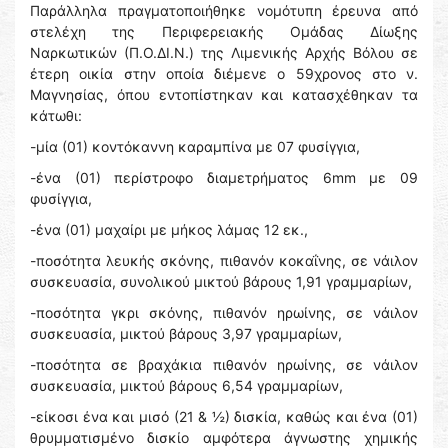
Παράλληλα πραγματοποιήθηκε νομότυπη έρευνα από
στελέχη της Περιφερειακής Ομάδας Δίωξης
Ναρκωτικών (Π.Ο.ΔΙ.Ν.) της Λιμενικής Αρχής Βόλου σε
έτερη οικία στην οποία διέμενε ο 59χρονος στο ν.
Μαγνησίας, όπου εντοπίστηκαν και κατασχέθηκαν τα
κάτωθι:
-μία (01) κοντόκαννη καραμπίνα με 07 φυσίγγια,
-ένα (01) περίστροφο διαμετρήματος 6mm με 09
φυσίγγια,
-ένα (01) μαχαίρι με μήκος λάμας 12 εκ.,
-ποσότητα λευκής σκόνης, πιθανόν κοκαΐνης, σε νάιλον
συσκευασία, συνολικού μικτού βάρους 1,91 γραμμαρίων,
-ποσότητα γκρι σκόνης, πιθανόν ηρωίνης, σε νάιλον
συσκευασία, μικτού βάρους 3,97 γραμμαρίων,
-ποσότητα σε βραχάκια πιθανόν ηρωίνης, σε νάιλον
συσκευασία, μικτού βάρους 6,54 γραμμαρίων,
-είκοσι ένα και μισό (21 & ½) δισκία, καθώς και ένα (01)
θρυμματισμένο δισκίο αμφότερα άγνωστης χημικής