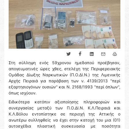
Στη σύλληψη ενός 59χρονου ημεδαπού προέβησαν,
απογευματινές ώρες χθες, στελέχη της Περιφερειακής
Ομάδας Δίωξης Ναρκωτικών (Π.Ο.ΔΙ.Ν.) της Λιμενικής
Αρχής Πειραιά για παράβαση των ν. 4139/2013 ''περί
εξαρτησιογόνων ουσιών'' και Ν. 2168/1993 ''περί όπλων'',
όπως ισχύουν.
Ειδικότερα κατόπιν αξιοποίησης πληροφοριών και
συνεργασίας μεταξύ των Π.Ο.ΔΙ.Ν. Κ.Λ.Πειραιά και
Κ.Λ.Βόλου εντοπίστηκε σε περιοχή της Αττικής ο
ανωτέρω συλληφθείς να έχει στην κατοχή του μια (01)
αυτοσχέδια πλαστική συσκευασία με ποσότητα