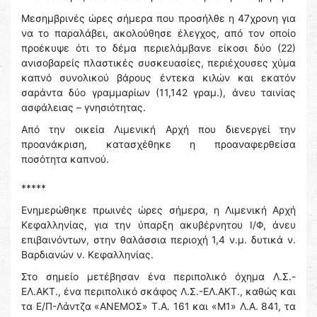
Μεσημβρινές ώρες σήμερα που προσήλθε η 47χρονη για
να το παραλάβει, ακολούθησε έλεγχος, από τον οποίο
προέκυψε ότι το δέμα περιελάμβανε είκοσι δύο (22)
ανισοβαρείς πλαστικές συσκευασίες, περιέχουσες χύμα
καπνό συνολικού βάρους έντεκα κιλών και εκατόν
σαράντα δύο γραμμαρίων (11,142 γραμ.), άνευ ταινίας
ασφάλειας – γνησιότητας.
Από την οικεία Λιμενική Αρχή που διενεργεί την
προανάκριση, κατασχέθηκε η προαναφερθείσα
ποσότητα καπνού.
*****
Ενημερώθηκε πρωινές ώρες σήμερα, η Λιμενική Αρχή
Κεφαλληνίας, για την ύπαρξη ακυβέρνητου Ι/Φ, άνευ
επιβαινόντων, στην θαλάσσια περιοχή 1,4 ν.μ. δυτικά ν.
Βαρδιανών ν. Κεφαλληνίας.
Στο σημείο μετέβησαν ένα περιπολικό όχημα Λ.Σ.-
ΕΛ.ΑΚΤ., ένα περιπολικό σκάφος Λ.Σ.-ΕΛ.ΑΚΤ., καθώς και
τα Ε/Π-Λάντζα «ΑΝΕΜΟΣ» Τ.Α. 161 και «Μ1» Λ.Α. 841, τα