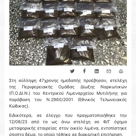
Στη σύλληψη 47χρονης ημεδαπής προέβησαν, στελέχη
της Περιφερειακής Ομάδας Δίωξης Ναρκωτικών
(Π.Ο.ΔΙ.Ν.) του Κεντρικού Λιμεναρχείου Μυτιλήνης για
παράβαση του Ν.2960/2001 (Εθνικός Τελωνειακός
Κώδικας).
Ειδικότερα, σε έλεγχο που πραγματοποιήθηκε την
12/08/23 από τα ως άνω στελέχη σε Φ/Γ όχημα
μεταφορικής εταιρείας στον οικείο λιμένα, εντοπίστηκε
ύποπτο δέμα, το οποίο τέθηκε σε διακριτική επιτήρηση.