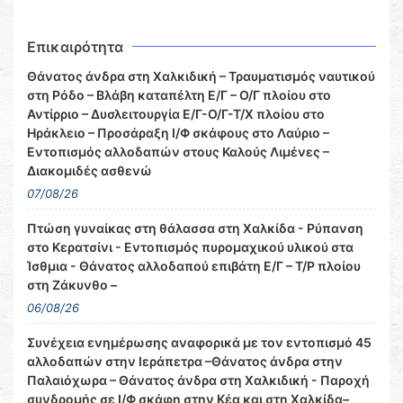
Επικαιρότητα
Θάνατος άνδρα στη Χαλκιδική – Τραυματισμός ναυτικού
στη Ρόδο – Βλάβη καταπέλτη Ε/Γ – Ο/Γ πλοίου στο
Αντίρριο – Δυσλειτουργία Ε/Γ-Ο/Γ-Τ/Χ πλοίου στο
Ηράκλειο – Προσάραξη Ι/Φ σκάφους στο Λαύριο –
Εντοπισμός αλλοδαπών στους Καλούς Λιμένες –
Διακομιδές ασθενώ
07/08/26
Πτώση γυναίκας στη θάλασσα στη Χαλκίδα - Ρύπανση
στο Κερατσίνι - Εντοπισμός πυρομαχικού υλικού στα
Ίσθμια - Θάνατος αλλοδαπού επιβάτη Ε/Γ – Τ/Ρ πλοίου
στη Ζάκυνθο –
06/08/26
Συνέχεια ενημέρωσης αναφορικά με τον εντοπισμό 45
αλλοδαπών στην Ιεράπετρα –Θάνατος άνδρα στην
Παλαιόχωρα – Θάνατος άνδρα στη Χαλκιδική - Παροχή
συνδρομής σε Ι/Φ σκάφη στην Κέα και στη Χαλκίδα–