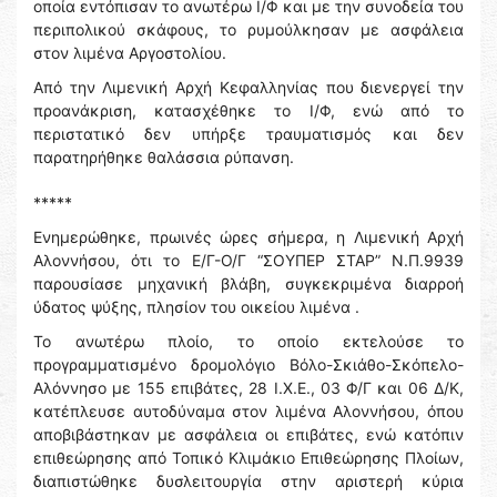
οποία εντόπισαν το ανωτέρω Ι/Φ και με την συνοδεία του
περιπολικού σκάφους, το ρυμούλκησαν με ασφάλεια
στον λιμένα Αργοστολίου.
Από την Λιμενική Αρχή Κεφαλληνίας που διενεργεί την
προανάκριση, κατασχέθηκε το Ι/Φ, ενώ από το
περιστατικό δεν υπήρξε τραυματισμός και δεν
παρατηρήθηκε θαλάσσια ρύπανση.
*****
Ενημερώθηκε, πρωινές ώρες σήμερα, η Λιμενική Αρχή
Αλοννήσου, ότι το Ε/Γ-Ο/Γ “ΣΟΥΠΕΡ ΣΤΑΡ” Ν.Π.9939
παρουσίασε μηχανική βλάβη, συγκεκριμένα διαρροή
ύδατος ψύξης, πλησίον του οικείου λιμένα .
Το ανωτέρω πλοίο, το οποίο εκτελούσε το
προγραμματισμένο δρομολόγιο Βόλο-Σκιάθο-Σκόπελο-
Αλόννησο με 155 επιβάτες, 28 Ι.Χ.Ε., 03 Φ/Γ και 06 Δ/Κ,
κατέπλευσε αυτοδύναμα στον λιμένα Αλοννήσου, όπου
αποβιβάστηκαν με ασφάλεια οι επιβάτες, ενώ κατόπιν
επιθεώρησης από Τοπικό Κλιμάκιο Επιθεώρησης Πλοίων,
διαπιστώθηκε δυσλειτουργία στην αριστερή κύρια