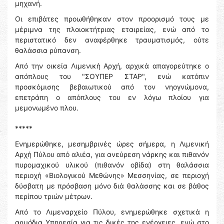
μηχανή.
Οι επιβάτες προωθήθηκαν στον προορισμό τους με
μέριμνα της πλοιοκτήτριας εταιρείας, ενώ από το
περιστατικό δεν αναφέρθηκε τραυματισμός, ούτε
θαλάσσια ρύπανση.
Από την οικεία Λιμενική Αρχή, αρχικά απαγορεύτηκε ο
απόπλους του "ΣΟΥΠΕΡ ΣΤΑΡ", ενώ κατόπιν
προσκόμισης βεβαιωτικού από τον νηογνώμονα,
επετράπη ο απόπλους του εν λόγω πλοίου για
μεμονωμένο πλου.
*****
Ενημερώθηκε, μεσημβρινές ώρες σήμερα, η Λιμενική
Αρχή Πύλου από αλιέα, για ανεύρεση νάρκης και πιθανόν
πυρομαχικού υλικού (πιθανόν οβίδα) στη θαλάσσια
περιοχή «Βιολογικού Μεθώνης» Μεσσηνίας, σε περιοχή
δύσβατη με πρόσβαση μόνο διά θαλάσσης και σε βάθος
περίπου τριών μέτρων.
Από το Λιμεναρχείο Πύλου, ενημερώθηκε σχετικά η
αρμόδια Υπηρεσία για τις δικές της ενέργειες, ενώ στο