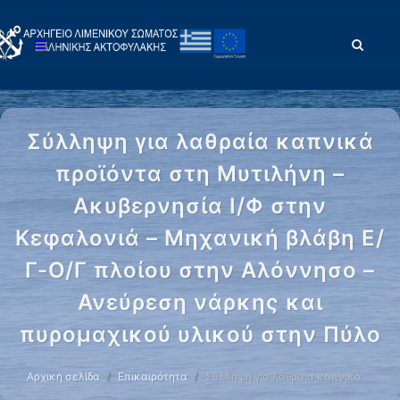
Σύλληψη για λαθραία καπνικά
προϊόντα στη Μυτιλήνη –
Ακυβερνησία Ι/Φ στην
Κεφαλονιά – Μηχανική βλάβη Ε/
Γ-Ο/Γ πλοίου στην Αλόννησο –
Ανεύρεση νάρκης και
πυρομαχικού υλικού στην Πύλο
Αρχική σελίδα
Επικαιρότητα
Σύλληψη για λαθραία καπνικά …