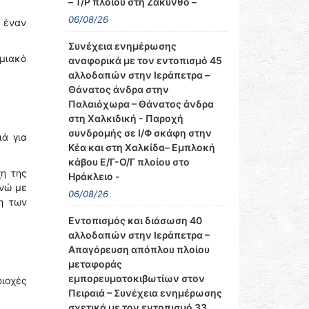
– Τ/Ρ πλοίου στη Ζάκυνθο –
06/08/26
 έναν
Συνέχεια ενημέρωσης
ημιακό
αναφορικά με τον εντοπισμό 45
αλλοδαπών στην Ιεράπετρα –
Θάνατος άνδρα στην
Παλαιόχωρα – Θάνατος άνδρα
στη Χαλκιδική - Παροχή
συνδρομής σε Ι/Φ σκάφη στην
ιά για
Κέα και στη Χαλκίδα– Εμπλοκή
κάβου Ε/Γ-Ο/Γ πλοίου στο
χη της
Ηράκλειο -
ενώ με
06/08/26
η των
Εντοπισμός και διάσωση 40
αλλοδαπών στην Ιεράπετρα –
Απαγόρευση απόπλου πλοίου
μεταφοράς
εμπορευματοκιβωτίων στον
ιοχές
Πειραιά – Συνέχεια ενημέρωσης
σχετικά με τον εντοπισμό 33