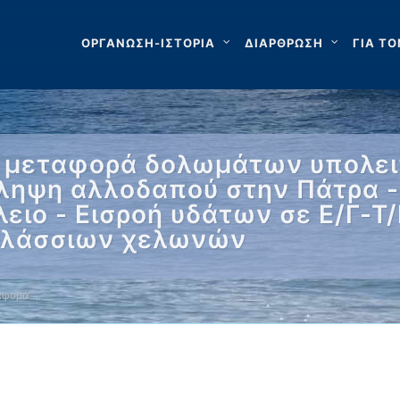
ΟΡΓΑΝΩΣΗ-ΙΣΤΟΡΙΑ
ΔΙΑΡΘΡΩΣΗ
ΓΙΑ ΤΟ
α μεταφορά δολωμάτων υπολε
λληψη αλλοδαπού στην Πάτρα -
ειο - Εισροή υδάτων σε Ε/Γ-Τ/
αλάσσιων χελωνών
αφορά …