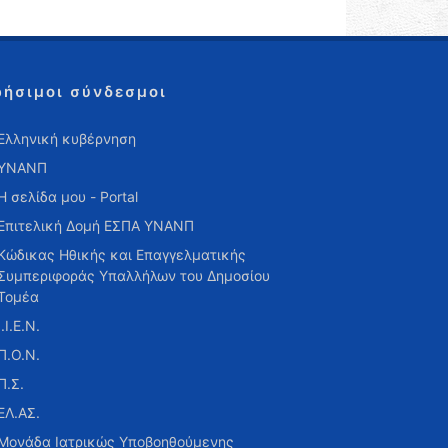
ρήσιμοι σύνδεσμοι
Ελληνική κυβέρνηση
ΥΝΑΝΠ
Η σελίδα μου - Portal
Επιτελική Δομή ΕΣΠΑ ΥΝΑΝΠ
Κώδικας Ηθικής και Επαγγελματικής
Συμπεριφοράς Υπαλλήλων του Δημοσίου
Τομέα
Ι.Ι.Ε.Ν.
Π.Ο.Ν.
Π.Σ.
ΕΛ.ΑΣ.
Μονάδα Ιατρικώς Υποβοηθούμενης