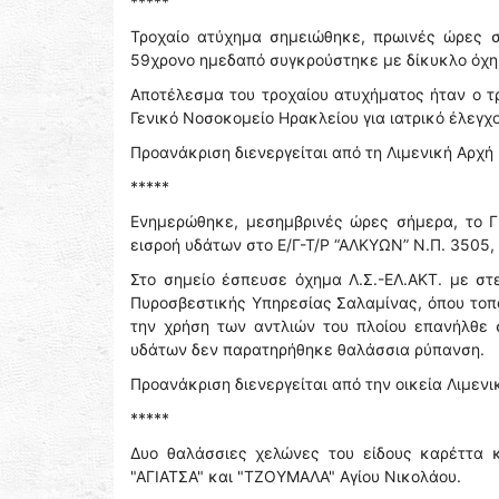
*****
Τροχαίο ατύχημα σημειώθηκε, πρωινές ώρες σ
59χρονο ημεδαπό συγκρούστηκε με δίκυκλο όχη
Αποτέλεσμα του τροχαίου ατυχήματος ήταν ο τ
Γενικό Νοσοκομείο Ηρακλείου για ιατρικό έλεγχο
Προανάκριση διενεργείται από τη Λιμενική Αρχή
*****
Ενημερώθηκε, μεσημβρινές ώρες σήμερα, το Γ'
εισροή υδάτων στο Ε/Γ-Τ/Ρ “ΑΛΚΥΩΝ” Ν.Π. 3505,
Στο σημείο έσπευσε όχημα Λ.Σ.-ΕΛ.ΑΚΤ. με στ
Πυροσβεστικής Υπηρεσίας Σαλαμίνας, όπου τοπ
την χρήση των αντλιών του πλοίου επανήλθε 
υδάτων δεν παρατηρήθηκε θαλάσσια ρύπανση.
Προανάκριση διενεργείται από την οικεία Λιμενι
*****
Δυο θαλάσσιες χελώνες του είδους καρέττα κ
"ΑΓΙΑΤΣΑ" και "ΤΖΟΥΜΑΛΑ" Αγίου Νικολάου.