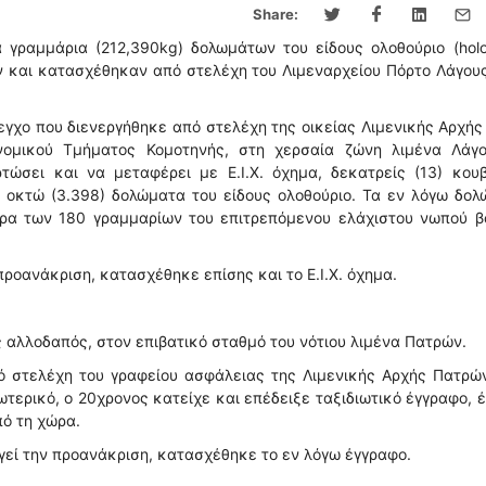
Share:
 γραμμάρια (212,390kg) δολωμάτων του είδους ολοθούριο (holo
ν και κατασχέθηκαν από στελέχη του Λιμεναρχείου Πόρτο Λάγου
εγχο που διενεργήθηκε από στελέχη της οικείας Λιμενικής Αρχής
νομικού Τμήματος Κομοτηνής, στη χερσαία ζώνη λιμένα Λάγο
ώσει και να μεταφέρει με Ε.Ι.Χ. όχημα, δεκατρείς (13) κουβ
α οκτώ (3.398) δολώματα του είδους ολοθούριο. Τα εν λόγω δο
ερα των 180 γραμμαρίων του επιτρεπόμενου ελάχιστου νωπού β
προανάκριση, κατασχέθηκε επίσης και το Ε.Ι.Χ. όχημα.
 αλλοδαπός, στον επιβατικό σταθμό του νότιου λιμένα Πατρών.
ό στελέχη του γραφείου ασφάλειας της Λιμενικής Αρχής Πατρώ
ωτερικό, ο 20χρονος κατείχε και επέδειξε ταξιδιωτικό έγγραφο, 
ό τη χώρα.
γεί την προανάκριση, κατασχέθηκε το εν λόγω έγγραφο.