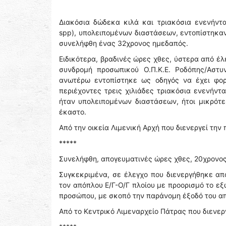
Διακόσια δώδεκα κιλά και τριακόσια ενενήντα
spp), υπολειπομένων διαστάσεων, εντοπίστηκα
συνελήφθη ένας 32χρονος ημεδαπός.
Ειδικότερα, βραδινές ώρες χθες, ύστερα από έλ
συνδρομή προσωπικού Ο.Π.Κ.Ε. Ροδόπης/Αστυ
ανωτέρω εντοπίστηκε ως οδηγός να έχει φορτ
περιέχοντες τρεις χιλιάδες τριακόσια ενενήντ
ήταν υπολειπομένων διαστάσεων, ήτοι μικρότ
έκαστο.
Από την οικεία Λιμενική Αρχή που διενεργεί την 
*****
Συνελήφθη, απογευματινές ώρες χθες, 20χρονος
Συγκεκριμένα, σε έλεγχο που διενεργήθηκε απ
τον απόπλου Ε/Γ-Ο/Γ πλοίου με προορισμό το εξ
προσώπου, με σκοπό την παράνομη έξοδό του απ
Από το Κεντρικό Λιμεναρχείο Πάτρας που διενερ