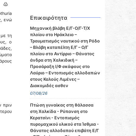
thuria
Επικαιρότητα
ς, ενώ
Μηχανική βλάβη Ε/Γ-Ο/Γ-Τ/Χ
πλοίου στο Ηράκλειο –
 με τη
Τραυματισμός ναυτικού στη Ρόδο
υς, ο
– Βλάβη καταπέλτη Ε/Γ – Ο/Γ
άδες,
πλοίου στο Αντίρριο – Θάνατος
λώματα
άνδρα στη Χαλκιδική –
άρους
Προσάραξη Ι/Φ σκάφους στο
Λαύριο – Εντοπισμός αλλοδαπών
στους Καλούς Λιμένες –
Διακομιδές ασθεν
07/08/26
ν πριν
Πτώση γυναίκας στη θάλασσα
έτερου
στη Χαλκίδα - Ρύπανση στο
Κερατσίνι - Εντοπισμός
πυρομαχικού υλικού στα Ίσθμια -
Θάνατος αλλοδαπού επιβάτη Ε/Γ