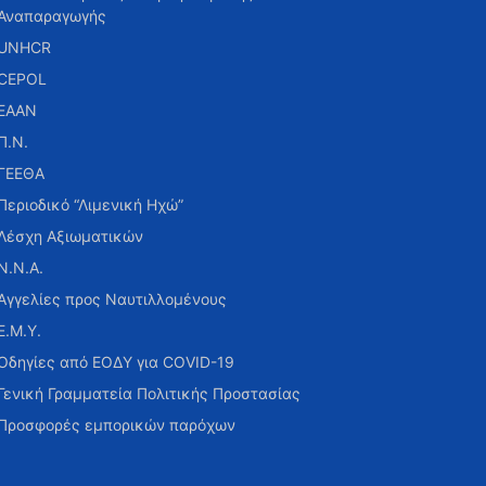
Αναπαραγωγής
UNHCR
CEPOL
ΕΑΑΝ
Π.Ν.
ΓΕΕΘΑ
Περιοδικό “Λιμενική Ηχώ”
Λέσχη Αξιωματικών
Ν.Ν.Α.
Αγγελίες προς Ναυτιλλομένους
Ε.Μ.Υ.
Οδηγίες από ΕΟΔΥ για COVID-19
Γενική Γραμματεία Πολιτικής Προστασίας
Προσφορές εμπορικών παρόχων