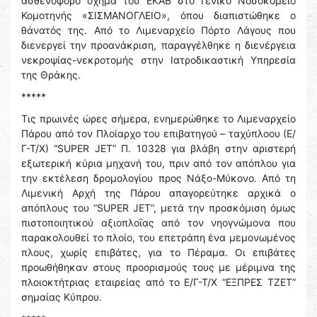
ασθενοφόρο όχημα του ΕΚΑΒ στο Γενικό Νοσοκομείο
Κομοτηνής «ΣΙΣΜΑΝΟΓΛΕΙΟ», όπου διαπιστώθηκε ο
θάνατός της. Από το Λιμεναρχείο Πόρτο Λάγους που
διενεργεί την προανάκριση, παραγγέλθηκε η διενέργεια
νεκροψίας-νεκροτομής στην Ιατροδικαστική Υπηρεσία
της Θράκης.
*****
Τις πρωινές ώρες σήμερα, ενημερώθηκε το Λιμεναρχείο
Πάρου από τον Πλοίαρχο του επιβατηγού – ταχύπλοου (Ε/
Γ-Τ/Χ) “SUPER JET” Π. 10328 για βλάβη στην αριστερή
εξωτερική κύρια μηχανή του, πριν από τον απόπλου για
την εκτέλεση δρομολογίου προς Νάξο-Μύκονο. Από τη
Λιμενική Αρχή της Πάρου απαγορεύτηκε αρχικά ο
απόπλους του “SUPER JET”, μετά την προσκόμιση όμως
πιστοποιητικού αξιοπλοΐας από τον νηογνώμονα που
παρακολουθεί το πλοίο, του επετράπη ένα μεμονωμένος
πλους, χωρίς επιβάτες, για το Πέραμα. Οι επιβάτες
προωθήθηκαν στους προορισμούς τους με μέριμνα της
πλοιοκτήτριας εταιρείας από το Ε/Γ-Τ/Χ “ΕΞΠΡΕΣ ΤΖΕΤ”
σημαίας Κύπρου.