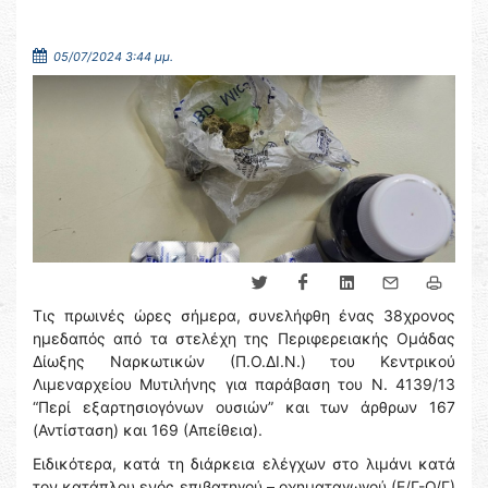
05/07/2024 3:44 μμ.
Τις πρωινές ώρες σήμερα, συνελήφθη ένας 38χρονος
ημεδαπός από τα στελέχη της Περιφερειακής Ομάδας
Δίωξης Ναρκωτικών (Π.Ο.ΔΙ.Ν.) του Κεντρικού
Λιμεναρχείου Μυτιλήνης για παράβαση του Ν. 4139/13
“Περί εξαρτησιογόνων ουσιών” και των άρθρων 167
(Αντίσταση) και 169 (Απείθεια).
Ειδικότερα, κατά τη διάρκεια ελέγχων στο λιμάνι κατά
τον κατάπλου ενός επιβατηγού – οχηματαγωγού (Ε/Γ-O/Γ)