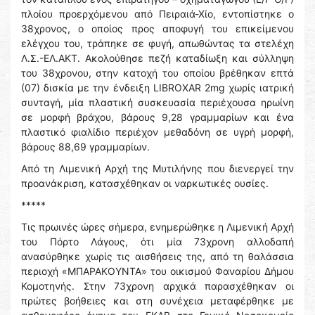
πλοίου προερχόμενου από Πειραιά-Χίο, εντοπίστηκε ο
38χρονος, ο οποίος προς αποφυγή του επικείμενου
ελέγχου του, τράπηκε σε φυγή, απωθώντας τα στελέχη
Λ.Σ.-ΕΛ.ΑΚΤ. Ακολούθησε πεζή καταδίωξη και σύλληψη
του 38χρονου, στην κατοχή του οποίου βρέθηκαν επτά
(07) δισκία με την ένδειξη LIBROXAR 2mg χωρίς ιατρική
συνταγή, μία πλαστική συσκευασία περιέχουσα ηρωίνη
σε μορφή βράχου, βάρους 9,28 γραμμαρίων και ένα
πλαστικό φιαλίδιο περιέχον μεθαδόνη σε υγρή μορφή,
βάρους 88,69 γραμμαρίων.
Από τη Λιμενική Αρχή της Μυτιλήνης που διενεργεί την
προανάκριση, κατασχέθηκαν οι ναρκωτικές ουσίες.
*****
Τις πρωινές ώρες σήμερα, ενημερώθηκε η Λιμενική Αρχή
του Πόρτο Λάγους, ότι μία 73χρονη αλλοδαπή
ανασύρθηκε χωρίς τις αισθήσεις της, από τη θαλάσσια
περιοχή «ΜΠΑΡΑΚΟΥΝΤΑ» του οικισμού Φαναρίου Δήμου
Κομοτηνής. Στην 73χρονη αρχικά παρασχέθηκαν οι
πρώτες βοήθειες και στη συνέχεια μεταφέρθηκε με