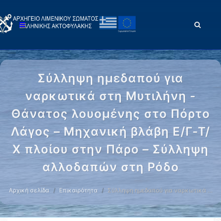
Σύλληψη ημεδαπού για
ναρκωτικά στη Μυτιλήνη -
Θάνατος λουομένης στο Πόρτο
Λάγος – Μηχανική βλάβη Ε/Γ-Τ/
Χ πλοίου στην Πάρο – Σύλληψη
αλλοδαπών στη Ρόδο
Αρχική σελίδα
Επικαιρότητα
Σύλληψη ημεδαπού για ναρκωτικά …