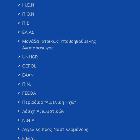
Ι.Ι.Ε.Ν.
Π.Ο.Ν.
Π.Σ.
ΕΛ.ΑΣ.
Μονάδα Ιατρικώς Υποβοηθούμενης
Αναπαραγωγής
UNHCR
CEPOL
ΕΑΑΝ
Π.Ν.
ΓΕΕΘΑ
Περιοδικό “Λιμενική Ηχώ”
Λέσχη Αξιωματικών
Ν.Ν.Α.
Αγγελίες προς Ναυτιλλομένους
Ε.Μ.Υ.