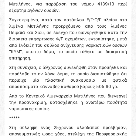
Μυτιλήνης, για παράβαση του νόμου 4139/13 περί
εξαρτησιογόνων ουσιών.
Συγκεκριμένα, κατά τον κατάπλου Ε/Γ-Ο/Γ πλοίου στο
λιμένα Μυτιλήνης προερχόμενο από τους λιμένες
Πειραιά και Χίου, σε έλεγχο που διενεργήθηκε κατά την
διάρκεια εκφόρτωσης Φ/Γ οχημάτων, εντοπίστηκε, μετά
από ένδειξη του σκύλου ανίχνευσης ναρκωτικών ουσιών
''ΚΥΜ'', ύποπτο δέμα, το οποίο τέθηκε σε διακριτική
επιτήρηση.
Στη συνέχεια, ο 59χρονος συνελήφθη όταν προσήλθε και
παρέλαβε το εν λόγω δέμα, το οποίο διαπιστώθηκε ότι
περιείχε μία πλαστική συσκευασία με φυτικά
αποσπάσματα κάνναβης καθαρού βάρους 505,60 γρ.
Από το Κεντρικό Λιμεναρχείο Μυτιλήνης που διενεργεί
την προανάκριση, κατασχέθηκε η ανωτέρω ποσότητα
ναρκωτικής ουσίας.
*****
Στη σύλληψη ενός 25χρονου αλλοδαπού προέβησαν,
απογευματινές ώρες χθες, στελέχη της Περιφερειακής