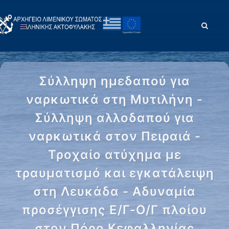
Σύλληψη ημεδαπού για
ναρκωτικά στη Μυτιλήνη -
Σύλληψη αλλοδαπού για
ναρκωτικά στον Πειραιά -
Τροχαίο ατύχημα με
τραυματισμό και εγκατάλειψη
στη Λευκάδα - Αδυναμία
προσέγγισης Ε/Γ-Ο/Γ πλοίου
στον Πόρο Κεφαλληνίας