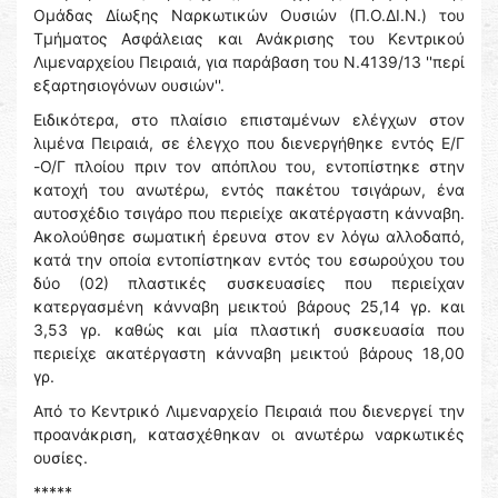
Ομάδας Δίωξης Ναρκωτικών Ουσιών (Π.Ο.ΔΙ.Ν.) του
Τμήματος Ασφάλειας και Ανάκρισης του Κεντρικού
Λιμεναρχείου Πειραιά, για παράβαση του Ν.4139/13 ''περί
εξαρτησιογόνων ουσιών''.
Ειδικότερα, στο πλαίσιο επισταμένων ελέγχων στον
λιμένα Πειραιά, σε έλεγχο που διενεργήθηκε εντός Ε/Γ
-Ο/Γ πλοίου πριν τον απόπλου του, εντοπίστηκε στην
κατοχή του ανωτέρω, εντός πακέτου τσιγάρων, ένα
αυτοσχέδιο τσιγάρο που περιείχε ακατέργαστη κάνναβη.
Ακολούθησε σωματική έρευνα στον εν λόγω αλλοδαπό,
κατά την οποία εντοπίστηκαν εντός του εσωρούχου του
δύο (02) πλαστικές συσκευασίες που περιείχαν
κατεργασμένη κάνναβη μεικτού βάρους 25,14 γρ. και
3,53 γρ. καθώς και μία πλαστική συσκευασία που
περιείχε ακατέργαστη κάνναβη μεικτού βάρους 18,00
γρ.
Από το Κεντρικό Λιμεναρχείο Πειραιά που διενεργεί την
προανάκριση, κατασχέθηκαν οι ανωτέρω ναρκωτικές
ουσίες.
*****