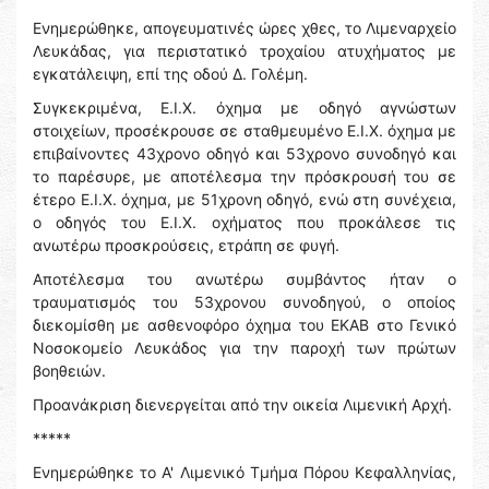
Ενημερώθηκε, απογευματινές ώρες χθες, το Λιμεναρχείο
Λευκάδας, για περιστατικό τροχαίου ατυχήματος με
εγκατάλειψη, επί της οδού Δ. Γολέμη.
Συγκεκριμένα, Ε.Ι.Χ. όχημα με οδηγό αγνώστων
στοιχείων, προσέκρουσε σε σταθμευμένο Ε.Ι.Χ. όχημα με
επιβαίνοντες 43χρονο οδηγό και 53χρονο συνοδηγό και
το παρέσυρε, με αποτέλεσμα την πρόσκρουσή του σε
έτερο Ε.Ι.Χ. όχημα, με 51χρονη οδηγό, ενώ στη συνέχεια,
ο οδηγός του Ε.Ι.Χ. οχήματος που προκάλεσε τις
ανωτέρω προσκρούσεις, ετράπη σε φυγή.
Αποτέλεσμα του ανωτέρω συμβάντος ήταν ο
τραυματισμός του 53χρονου συνοδηγού, ο οποίος
διεκομίσθη με ασθενοφόρο όχημα του ΕΚΑΒ στο Γενικό
Νοσοκομείο Λευκάδος για την παροχή των πρώτων
βοηθειών.
Προανἀκριση διενεργείται από την οικεία Λιμενική Αρχή.
*****
Ενημερώθηκε το Α' Λιμενικό Τμήμα Πόρου Κεφαλληνίας,