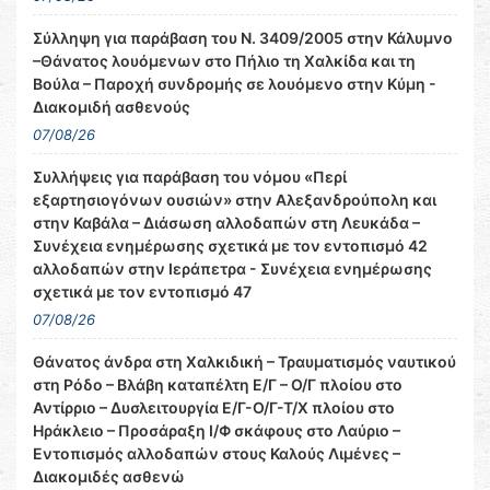
Σύλληψη για παράβαση του Ν. 3409/2005 στην Κάλυμνο
–Θάνατος λουόμενων στο Πήλιο τη Χαλκίδα και τη
Βούλα – Παροχή συνδρομής σε λουόμενο στην Κύμη -
Διακομιδή ασθενούς
07/08/26
Συλλήψεις για παράβαση του νόμου «Περί
εξαρτησιογόνων ουσιών» στην Αλεξανδρούπολη και
στην Καβάλα – Διάσωση αλλοδαπών στη Λευκάδα –
Συνέχεια ενημέρωσης σχετικά με τον εντοπισμό 42
αλλοδαπών στην Ιεράπετρα - Συνέχεια ενημέρωσης
σχετικά με τον εντοπισμό 47
07/08/26
Θάνατος άνδρα στη Χαλκιδική – Τραυματισμός ναυτικού
στη Ρόδο – Βλάβη καταπέλτη Ε/Γ – Ο/Γ πλοίου στο
Αντίρριο – Δυσλειτουργία Ε/Γ-Ο/Γ-Τ/Χ πλοίου στο
Ηράκλειο – Προσάραξη Ι/Φ σκάφους στο Λαύριο –
Εντοπισμός αλλοδαπών στους Καλούς Λιμένες –
Διακομιδές ασθενώ