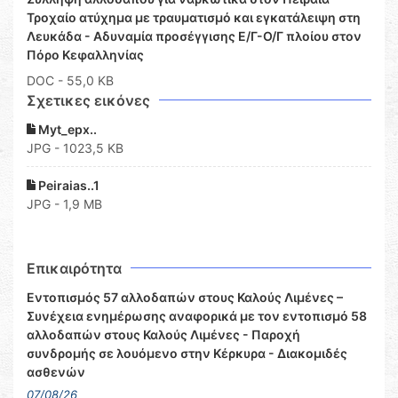
Τροχαίο ατύχημα με τραυματισμό και εγκατάλειψη στη
Λευκάδα - Αδυναμία προσέγγισης Ε/Γ-Ο/Γ πλοίου στον
Πόρο Κεφαλληνίας
DOC
- 55,0 KB
Σχετικες εικόνες
Myt_epx..
JPG - 1023,5 KB
Peiraias..1
JPG - 1,9 MB
Επικαιρότητα
Εντοπισμός 57 αλλοδαπών στους Καλούς Λιμένες –
Συνέχεια ενημέρωσης αναφορικά με τον εντοπισμό 58
αλλοδαπών στους Καλούς Λιμένες - Παροχή
συνδρομής σε λουόμενο στην Κέρκυρα - Διακομιδές
ασθενών
07/08/26