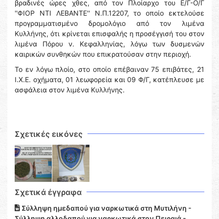
βραδινές ώρες χθες, από τον Πλοίαρχο του Ε/Γ-Ο/Γ
''ΦΙΟΡ ΝΤΙ ΛΕΒΑΝΤΕ'' Ν.Π.12207, το οποίο εκτελούσε
προγραμματισμένο δρομολόγιο από τον λιμένα
Κυλλήνης, ότι κρίνεται επισφαλής η προσέγγισή του στον
λιμένα Πόρου ν. Κεφαλληνίας, λόγω των δυσμενών
καιρικών συνθηκών που επικρατούσαν στην περιοχή.
Το εν λόγω πλοίο, στο οποίο επέβαιναν 75 επιβάτες, 21
Ι.Χ.Ε. οχήματα, 01 λεωφορεία και 09 Φ/Γ, κατέπλευσε με
ασφάλεια στον λιμένα Κυλλήνης.
Σχετικές εικόνες
Σχετικά έγγραφα
Σύλληψη ημεδαπού για ναρκωτικά στη Μυτιλήνη -
Σύλληψη αλλοδαπού για ναρκωτικά στον Πειραιά -