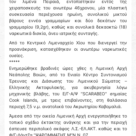
τον λιμένα Πειραιά, εντοπίστηκαν εντός της
χειραποσκευής του ανωτέρω 46χρονου, μία πλαστική
συσκευασία περιέχουσα ηρωίνη, συνολικού μικτού
βάρους εννέα γραμμαρίων και δύο δεκάτων του
γραμμαρίου (9,2gr), καθώς και συνολικά δεκαοκτώ (18)
ναρκωτικά δισκία, άνευ ιατρικής συνταγής.
Από το Κεντρικό Λιμεναρχείο Χίου που διενεργεί την
προανάκριση, κατασχέθηκαν οι ανωτέρω ναρκωτικές
ουσίες.
*****
Ενημερώθηκε βραδινές ώρες χθες η Λιμενική Αρχή
Νεάπολης Βοιών, από το Ενιαίο Κέντρο Συντονισμού
Έρευνας και Διάσωσης του Λιμενικού Σώματος –
Ελληνικής Ακτοφυλακής, για ακυβερνησία λόγω
μηχανικής βλάβης, του Ε/Γ-Α/Ψ ''SCARABEO'' σημαίας
Cook Islands, με τρεις επιβαίνοντες, στη θαλάσσια
περιοχή 7,5 ν.μ. ανατολικά του Ακρωτηρίου Καβομαλιά.
Άμεσα από την οικεία Λιμενική Αρχή ενεργοποιήθηκε το
τοπικό σχέδιο έκτακτης ανάγκης και για την περιοχή
έσπευσε περιπολικό σκάφος Λ.Σ.-ΕΛ.ΑΚΤ. καθώς και το
Φ/Γ-Λάντζα ''ΨΑΡΟΜΜΑΤΗΣ Μ''Ν.Ν. 07 .