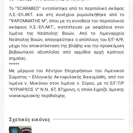
Το ''SCARABEO'' εντοπίστηκε από το περιπολικό σκάφος
Λ.Σ.-ΕΛ.ΑΚΤ. και στη συνέχεια ρυμουλκήθηκε από το
''ΨΑΡΟΜΜΑΤΗΣ Μ'', όπου με τη συνοδεία του περιπολικού
σκάφους Λ.Σ.-ΕΛ.ΑΚΤ., κατέπλευσε με ασφάλεια στον
λιμένα της Νεάπολης Βοιών. Από το Λιμεναρχείο
Νεάπολης Βοιών, απαγορεύτηκε ο απόπλους του Ε/Γ-Α/Ψ,
μέχρι την αποκατάσταση της βλάβης και την προσκόμιση
βεβαιωτικού αξιοπλοΐας από αρμόδια αρχή κράτους
σημαίας.
*****
Με μέριμνα του Κέντρου Επιχειρήσεων του Λιμενικού
Σώματος – Ελληνικής Ακτοφυλακής διεκομίσθη, από τον
λιμένα ν. Μυκόνου στον λιμένα ν. Σύρου, με το Ε/Γ-Τ/Ρ
“ΚΥΡΙΑΡΧΟΣ V” Ν.N. 67, 87χρονη, η οποία έχρηζε άμεσης
νοσοκομειακής περίθαλψης.
Σχετικές εικόνες