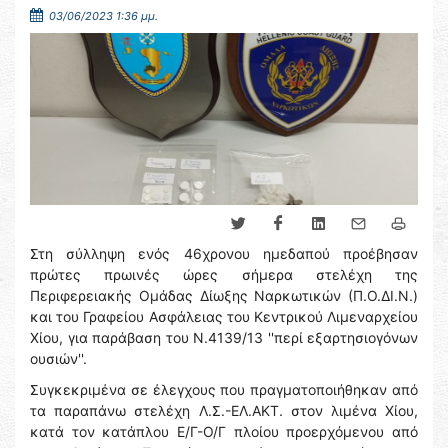
03/06/2023 1:36 μμ.
Στη σύλληψη ενός 46χρονου ημεδαπού προέβησαν
πρώτες πρωινές ώρες σήμερα στελέχη της
Περιφερειακής Ομάδας Δίωξης Ναρκωτικών (Π.Ο.ΔΙ.Ν.)
και του Γραφείου Ασφάλειας του Κεντρικού Λιμεναρχείου
Χίου, για παράβαση του Ν.4139/13 ''περί εξαρτησιογόνων
ουσιών''.
Συγκεκριμένα σε έλεγχους που πραγματοποιήθηκαν από
τα παραπάνω στελέχη Λ.Σ.-ΕΛ.ΑΚΤ. στον λιμένα Χίου,
κατά τον κατάπλου Ε/Γ-Ο/Γ πλοίου προερχόμενου από