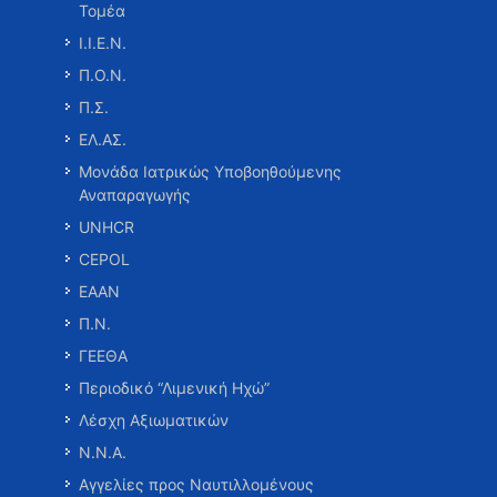
Τομέα
Ι.Ι.Ε.Ν.
Π.Ο.Ν.
Π.Σ.
ΕΛ.ΑΣ.
Μονάδα Ιατρικώς Υποβοηθούμενης
Αναπαραγωγής
UNHCR
CEPOL
ΕΑΑΝ
Π.Ν.
ΓΕΕΘΑ
Περιοδικό “Λιμενική Ηχώ”
Λέσχη Αξιωματικών
Ν.Ν.Α.
Αγγελίες προς Ναυτιλλομένους