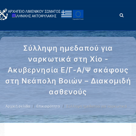
Σύλληψη ημεδαπού για
ναρκωτικά στη Χίο -
Ακυβερνησία Ε/Γ-Α/Ψ σκάφους
στη Νεάπολη Βοιών – Διακομιδή
ασθενούς
Αρχική σελίδα
Επικαιρότητα
Σύλληψη ημεδαπού για ναρκωτικά …