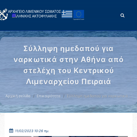
Σύλληψη ημεδαπού για
ναρκωτικά στην Αθήνα από
στελέχη του Κεντρικού
Λιμεναρχείου Πειραιά
Αρχική σελίδα
Επικαιρότητα
Σύλληψη ημεδαπού για ναρκωτικά …
11/02/2023 10:26 πμ.