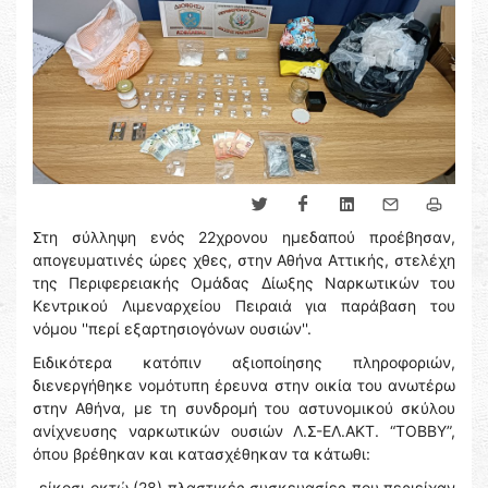
Στη σύλληψη ενός 22χρονου ημεδαπού προέβησαν,
απογευματινές ώρες χθες, στην Αθήνα Αττικής, στελέχη
της Περιφερειακής Ομάδας Δίωξης Ναρκωτικών του
Κεντρικού Λιμεναρχείου Πειραιά για παράβαση του
νόμου ''περί εξαρτησιογόνων ουσιών''.
Ειδικότερα κατόπιν αξιοποίησης πληροφοριών,
διενεργήθηκε νομότυπη έρευνα στην οικία του ανωτέρω
στην Αθήνα, με τη συνδρομή του αστυνομικού σκύλου
ανίχνευσης ναρκωτικών ουσιών Λ.Σ-ΕΛ.ΑΚΤ. “TOBBY”,
όπου βρέθηκαν και κατασχέθηκαν τα κάτωθι:
-είκοσι οκτώ (28) πλαστικές συσκευασίες που περιείχαν