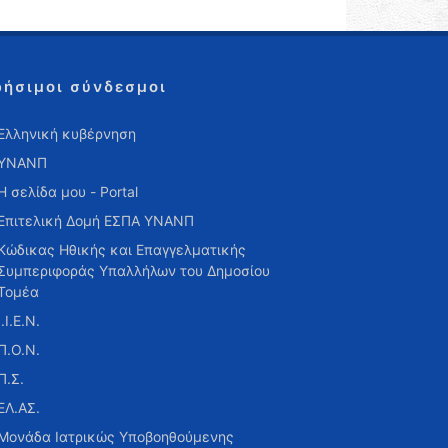
ρήσιμοι σύνδεσμοι
Ελληνική κυβέρνηση
ΥΝΑΝΠ
Η σελίδα μου - Portal
Επιτελική Δομή ΕΣΠΑ ΥΝΑΝΠ
Κώδικας Ηθικής και Επαγγελματικής
Συμπεριφοράς Υπαλλήλων του Δημοσίου
Τομέα
Ι.Ι.Ε.Ν.
Π.Ο.Ν.
Π.Σ.
ΕΛ.ΑΣ.
Μονάδα Ιατρικώς Υποβοηθούμενης