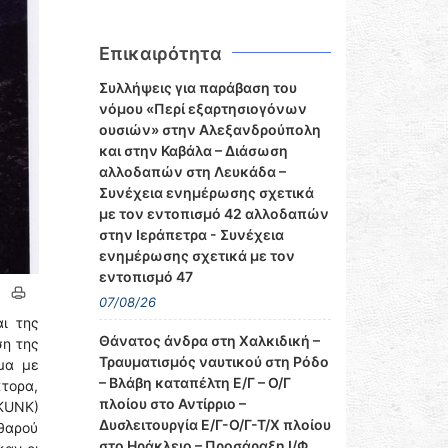
Επικαιρότητα
Συλλήψεις για παράβαση του
νόμου «Περί εξαρτησιογόνων
ουσιών» στην Αλεξανδρούπολη
και στην Καβάλα – Διάσωση
αλλοδαπών στη Λευκάδα –
Συνέχεια ενημέρωσης σχετικά
με τον εντοπισμό 42 αλλοδαπών
στην Ιεράπετρα - Συνέχεια
ενημέρωσης σχετικά με τον
εντοπισμό 47
07/08/26
αι της
Θάνατος άνδρα στη Χαλκιδική –
ση της
Τραυματισμός ναυτικού στη Ρόδο
μα με
– Βλάβη καταπέλτη Ε/Γ – Ο/Γ
κτορα,
πλοίου στο Αντίρριο –
KUNΚ)
Δυσλειτουργία Ε/Γ-Ο/Γ-Τ/Χ πλοίου
θαρού
στο Ηράκλειο – Προσάραξη Ι/Φ