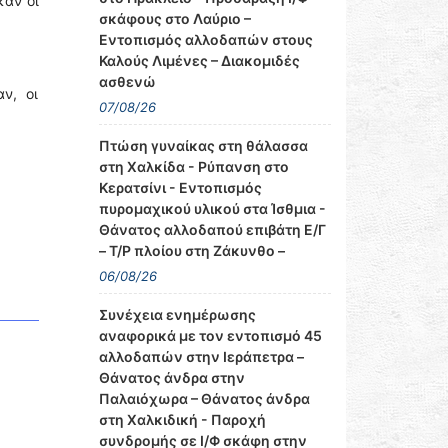
καν οι
σκάφους στο Λαύριο –
Εντοπισμός αλλοδαπών στους
Καλούς Λιμένες – Διακομιδές
ασθενώ
ν, οι
07/08/26
Πτώση γυναίκας στη θάλασσα
στη Χαλκίδα - Ρύπανση στο
Κερατσίνι - Εντοπισμός
πυρομαχικού υλικού στα Ίσθμια -
Θάνατος αλλοδαπού επιβάτη Ε/Γ
– Τ/Ρ πλοίου στη Ζάκυνθο –
06/08/26
Συνέχεια ενημέρωσης
αναφορικά με τον εντοπισμό 45
αλλοδαπών στην Ιεράπετρα –
Θάνατος άνδρα στην
Παλαιόχωρα – Θάνατος άνδρα
στη Χαλκιδική - Παροχή
συνδρομής σε Ι/Φ σκάφη στην