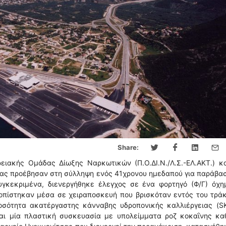
Share:
ειακής Ομάδας Δίωξης Ναρκωτικών (Π.Ο.ΔΙ.Ν./Λ.Σ.-ΕΛ.ΑΚΤ.) κ
σας προέβησαν στη σύλληψη ενός 41χρονου ημεδαπού για παράβα
υγκεκριμένα, διενεργήθηκε έλεγχος σε ένα φορτηγό (Φ/Γ) όχη
οπίστηκαν μέσα σε χειραποσκευή που βρισκόταν εντός του τρά
ποσότητα ακατέργαστης κάνναβης υδροπονικής καλλιέργειας (S
αι μία πλαστική συσκευασία με υπολείμματα ροζ κοκαΐνης κα