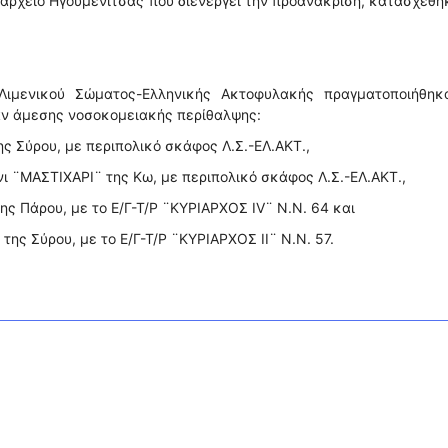
ναρχείο Ηγουμενίτσας που διενεργεί την προανάκριση, κατασχέθη
Λιμενικού Σώματος-Ελληνικής Ακτοφυλακής πραγματοποιήθηκα
αν άμεσης νοσοκομειακής περίθαλψης:
της Σύρου, με περιπολικό σκάφος Λ.Σ.-ΕΛ.ΑΚΤ.,
νι ¨ΜΑΣΤΙΧΑΡΙ¨ της Κω, με περιπολικό σκάφος Λ.Σ.-ΕΛ.ΑΚΤ.,
της Πάρου, με το Ε/Γ-Τ/Ρ ¨ΚΥΡΙΑΡΧΟΣ ΙV¨ Ν.Ν. 64 και
 της Σύρου, με το Ε/Γ-Τ/Ρ ¨ΚΥΡΙΑΡΧΟΣ ΙΙ¨ Ν.Ν. 57.