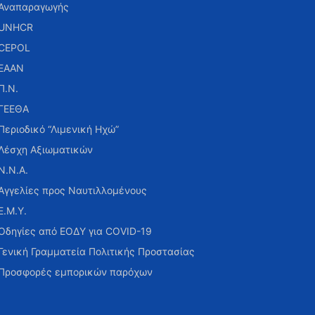
Αναπαραγωγής
UNHCR
CEPOL
ΕΑΑΝ
Π.Ν.
ΓΕΕΘΑ
Περιοδικό “Λιμενική Ηχώ”
Λέσχη Αξιωματικών
Ν.Ν.Α.
Αγγελίες προς Ναυτιλλομένους
Ε.Μ.Υ.
Οδηγίες από ΕΟΔΥ για COVID-19
Γενική Γραμματεία Πολιτικής Προστασίας
Προσφορές εμπορικών παρόχων