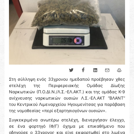
Στη σύλληψη ενός 33χρονου ημεδαπού προέβησαν χθες
στελέχη της Περιφερειακής Ομάδας Δίωξης
Ναρκωτικών (Π.Ο.ΔΙ.Ν./Λ.Σ.-ΕΛ.ΑΚΤ.) και της ομάδας Κ-9
ανίχνευσης ναρκωτικών ουσιών Λ.Σ.-ΕΛ.ΑΚΤ “ΒΛΑΝΤ”
του Κεντρικού Λιμεναρχείου Ηγουμενίτσας για παράβαση
της νομοθεσίας «περί εξαρτησιογόνων ουσιών».
Συγκεκριμένα ανωτέρω στελέχη, διενεργήσαν έλεγχο,
σε ένα φορτηγό (Φ/Γ) όχημα με επικαθήμενο που
οδηγούσε ο 33χρονος και είχε εκφορτωθεί στο λιμένα