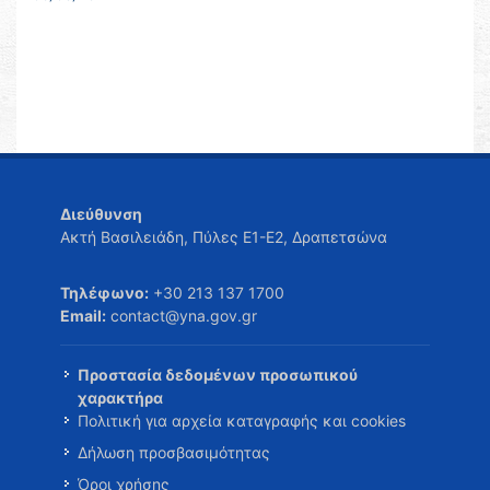
Διεύθυνση
Ακτή Βασιλειάδη, Πύλες Ε1-Ε2, Δραπετσώνα
Τηλέφωνο:
+30 213 137 1700
Email:
contact@yna.gov.gr
Προστασία δεδομένων προσωπικού
χαρακτήρα
Πολιτική για αρχεία καταγραφής και cookies
Δήλωση προσβασιμότητας
Όροι χρήσης