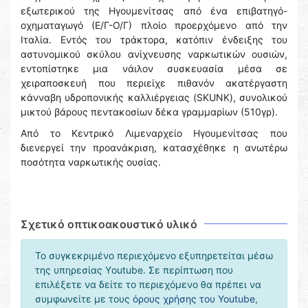
εξωτερικού της Ηγουμενίτσας από ένα επιβατηγό-
οχηματαγωγό (Ε/Γ-Ο/Γ) πλοίο προερχόμενο από την
Ιταλία. Εντός του τράκτορα, κατόπιν ένδειξης του
αστυνομικού σκύλου ανίχνευσης ναρκωτικών ουσιών,
εντοπίστηκε μια νάιλον συσκευασία μέσα σε
χειραποσκευή που περιείχε πιθανόν ακατέργαστη
κάνναβη υδροπονικής καλλιέργειας (SKUNK), συνολικού
μικτού βάρους πεντακοσίων δέκα γραμμαρίων (510γρ).
Από το Κεντρικό Λιμεναρχείο Ηγουμενίτσας που
διενεργεί την προανάκριση, κατασχέθηκε η ανωτέρω
ποσότητα ναρκωτικής ουσίας.
Σχετικό οπτικοακουστικό υλικό
Το συγκεκριμένο περιεχόμενο εξυπηρετείται μέσω
της υπηρεσίας Υoutube. Σε περίπτωση που
επιλέξετε να δείτε το περιεχόμενο θα πρέπει να
συμφωνείτε με τους
όρους χρήσης του Youtube
,