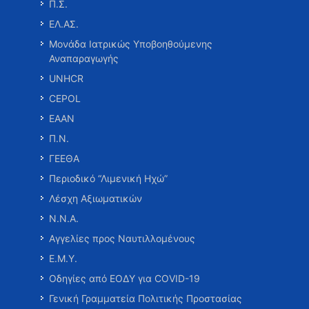
Π.Σ.
ΕΛ.ΑΣ.
Μονάδα Ιατρικώς Υποβοηθούμενης
Αναπαραγωγής
UNHCR
CEPOL
ΕΑΑΝ
Π.Ν.
ΓΕΕΘΑ
Περιοδικό “Λιμενική Ηχώ”
Λέσχη Αξιωματικών
Ν.Ν.Α.
Αγγελίες προς Ναυτιλλομένους
Ε.Μ.Υ.
Οδηγίες από ΕΟΔΥ για COVID-19
Γενική Γραμματεία Πολιτικής Προστασίας