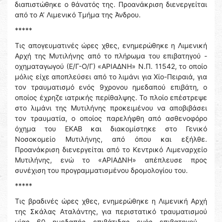
διαπιστώθηκε ο θάνατός της. Προανάκριση διενεργείται
από το Α’ Λιμενικό Τμήμα της Άνδρου.
*****
Τις απογευματινές ώρες χθες, ενημερώθηκε η Λιμενική
Αρχή της Μυτιλήνης από το πλήρωμα του επιβατηγού -
οχηματαγωγού (Ε/Γ-Ο/Γ) «ΑΡΙΑΔΝΗ» Ν.Π. 11542, το οποίο
μόλις είχε αποπλεύσει από το λιμάνι για Χίο-Πειραιά, για
τον τραυματισμό ενός 9χρονου ημεδαπού επιβάτη, ο
οποίος έχρηζε ιατρικής περίθαλψης. Το πλοίο επέστρεψε
στο λιμάνι της Μυτιλήνης προκειμένου να αποβιβάσει
τον τραυματία, ο οποίος παρελήφθη από ασθενοφόρο
όχημα του ΕΚΑΒ και διακομίστηκε στο Γενικό
Νοσοκομείο Μυτιλήνης, από όπου και εξήλθε.
Προανάκριση διενεργείται από το Κεντρικό Λιμεναρχείο
Μυτιλήνης, ενώ το «ΑΡΙΑΔΝΗ» απέπλευσε προς
συνέχιση του προγραμματισμένου δρομολογίου του.
*****
Τις βραδινές ώρες χθες, ενημερώθηκε η Λιμενική Αρχή
της Σκάλας Αταλάντης, για περιστατικό τραυματισμού
μίας 60 ημεδαπής επιβάτιδας ενός επιβατηγού -