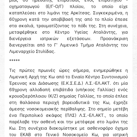
οχηματαγωγού (Ε/Γ-Ο/Γ) πλοίου, το οποίο είχε
καταπλεύσει στο λιμάνι της Αρκίτσας. Συγκεκριμένα, η
60χρονη κατά την αποβίβασή της από το πλοίο έπεσε
στα σκαλιά, τραυματίζοντας το πόδι της. Στη συνέχεια,
μεταφέρθηκε στο Κέντρο Υγείας Αταλάντης, για
διενέργεια ιατρικών εξετάσεων. Προανάκριση
διενεργείται από το Γ’ Λιμενικό Τμήμα Αταλάντης του
Λιμεναρχείο Στυλίδας.
*****
Τις πρώτες πρωινές ώρες σήμερα, ενημερώθηκε η
Λιμενική Αρχή της Κω από το Ενιαίο Κέντρο Συντονισμού
Έρευνας και Διάσωσης (Ε.Κ.Σ.Ε.Δ.) Λ.Σ.-ΕΛ.ΑΚΤ. ότι μία
69χρονη αλλοδαπή επιβάτιδα (υπήκοος Γαλλίας) ενός
κρουαζιερόπλοιου (Κ/Ζ) σημαίας Γαλλίας, το οποίο έπλεε
στη θαλάσσια περιοχή βορειοδυτικά της Κω, έχρηζε
άμεσης νοσοκομειακής περίθαλψης. Στο σημείο μετέβη
ένα Περιπολικό σκάφος (ΠΛΣ) Λ.Σ.-ΕΛ.ΑΚΤ., το οποίο
παρέλαβε την ασθενή και την μετέφερε στο λιμάνι της
Κω. Στη συνέχεια διακομίστηκε με ασθενοφόρο όχημα
του ΕΚΑΒ στο Γενικό Νοσοκομείο Κω, για ιατρική