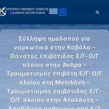
Σύλληψη ημεδαπού για
ναρκωτικά στην Καβάλα –
Θάνατος επιβάτιδας Ε/Γ-Ο/Γ
πλοίου στην Άνδρο –
Τραυματισμός επιβάτη Ε/Γ-Ο/Γ
πλοίου στη Μυτιλήνη –
Τραυματισμός επιβάτιδας Ε/Γ-
Ο/Γ πλοίου στην Αταλάντη –
Αποβίβαση ασθενούς από Κ/Ζ