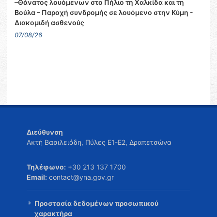
–Θάνατος λουόμενων στο Πήλιο τη Χαλκίδα και τη
Βούλα – Παροχή συνδρομής σε λουόμενο στην Κύμη -
Διακομιδή ασθενούς
07/08/26
Διεύθυνση
Ακτή Βασιλειάδη, Πύλες Ε1-Ε2, Δραπετσώνα
Τηλέφωνο:
+30 213 137 1700
Email:
contact@yna.gov.gr
Προστασία δεδομένων προσωπικού
χαρακτήρα