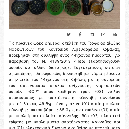
Τις πρωινές ώρες σήμερα, στελέχη του Γραφείου Δίωξης
Ναρκωτικών του Κεντρικού Λιμεναρχείου Καβάλας,
προέβησαν στη σύλληψη ενός 44χρονου ημεδαπού, για
παράβαση του Ν. 4139/2013 «Περί εξαρτησιογόνων
ουσιών και άλλες διατάξεις». Συγκεκριμένα, κατόπιν
αξιοποίησης πληροφοριών, διενεργήθηκε νόμιμη έρευνα
στην οικία του 44χρονου στη Καβάλα, με τη συνδρομή
του αστυνομικού σκύλου ανίχνευσης ναρκωτικών
ουσιών “ΘΟΡ”, όπου βρέθηκαν τρεις (03) νάιλον
συσκευασίες με ακατέργαστη κάνναβη συνολικού
μικτού βάρους 49,6γρ., ένα γυάλινο (01) κυτίο με έλαιο
κάνναβης μικτού βάρους 86,3γρ., ένα γυάλινο (01) κυτίο
με υπολείμματα ελαίου κάνναβης, δύο (02) πλαστικοί
τρίφτες με υπολείμματα ακατέργαστης κάνναβης και
μία (01) ηλεκτρονική ζυγαριά ακριβείας με υπολείμματα