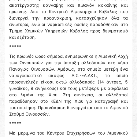
ακατέργαστης κάνναβης και πιθανόν κοκαΐνης και
ηρωίνης. Από το Κεντρικό Λιμεναρχείο Καβάλας που
διενεργεί την προανάκριση, κατασχέθηκαν όλα τα
ανωτέρω, ενώ οι ναρκωτικές ουσίες παραδόθηκαν στο
Τμήμα Χημικών Υπηρεσιών Καβάλας προς δειγματισμό
και εξέταση.
*****
Τις πρωινές ώρες σήμερα, ενημερώθηκε η Λιμενική Αρχή
των Οινουσσών για την ύπαρξη αλλοδαπών στη νήσο
Παναγιάς Οινουσσών. Αμέσως, στο σημείο μετέβη ένα
ναυαγοσωστικό σκάφος Λ.Σ.-ΕΛ.ΑΚΤ., το οποίο
περισυνέλεξε είκοσι οκτώ αλλοδαπούς (14 άντρες, 5
γυναίκες, 9 ανήλικους) και τους μετέφερε με ασφάλεια
στο λιμάνι της Χίου. Στη συνέχεια, οι αλλοδαποί
παραδόθηκαν στο ΚΕΔΝ της Χίου για καταγραφή και
ταυτοποίηση. Προανάκριση διενεργείται από το Λιμενικό
Σταθμό Οινουσσών.
*****
Με μέριμνα του Κέντρου Επιχειρήσεων του Λιμενικού