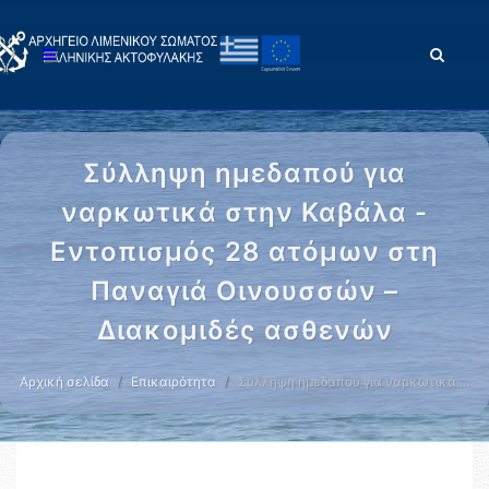
Σύλληψη ημεδαπού για
ναρκωτικά στην Καβάλα -
Εντοπισμός 28 ατόμων στη
Παναγιά Οινουσσών –
Διακομιδές ασθενών
Αρχική σελίδα
Επικαιρότητα
Σύλληψη ημεδαπού για ναρκωτικά …