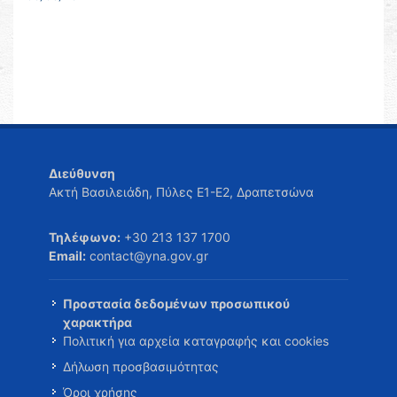
Διεύθυνση
Ακτή Βασιλειάδη, Πύλες Ε1-Ε2, Δραπετσώνα
Τηλέφωνο:
+30 213 137 1700
Email:
contact@yna.gov.gr
Προστασία δεδομένων προσωπικού
χαρακτήρα
Πολιτική για αρχεία καταγραφής και cookies
Δήλωση προσβασιμότητας
Όροι χρήσης