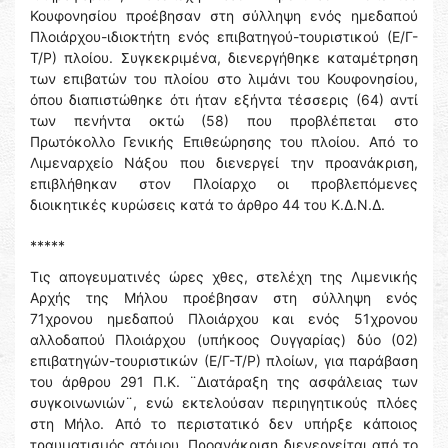
Κουφονησίου προέβησαν στη σύλληψη ενός ημεδαπού
Πλοιάρχου-ιδιοκτήτη ενός επιβατηγού-τουριστικού (Ε/Γ-
Τ/Ρ) πλοίου. Συγκεκριμένα, διενεργήθηκε καταμέτρηση
των επιβατών του πλοίου στο λιμάνι του Κουφονησίου,
όπου διαπιστώθηκε ότι ήταν εξήντα τέσσερις (64) αντί
των πενήντα οκτώ (58) που προβλέπεται στο
Πρωτόκολλο Γενικής Επιθεώρησης του πλοίου. Από το
Λιμεναρχείο Νάξου που διενεργεί την προανάκριση,
επιβλήθηκαν στον Πλοίαρχο οι προβλεπόμενες
διοικητικές κυρώσεις κατά το άρθρο 44 του Κ.Δ.Ν.Δ.
*****
Τις απογευματινές ώρες χθες, στελέχη της Λιμενικής
Αρχής της Μήλου προέβησαν στη σύλληψη ενός
71χρονου ημεδαπού Πλοιάρχου και ενός 51χρονου
αλλοδαπού Πλοιάρχου (υπήκοος Ουγγαρίας) δύο (02)
επιβατηγών-τουριστικών (Ε/Γ-Τ/Ρ) πλοίων, για παράβαση
του άρθρου 291 Π.Κ. ¨Διατάραξη της ασφάλειας των
συγκοινωνιών¨, ενώ εκτελούσαν περιηγητικούς πλόες
στη Μήλο. Από το περιστατικό δεν υπήρξε κάποιος
τραυματισμός ατόμου. Προανάκριση διενεργείται από το