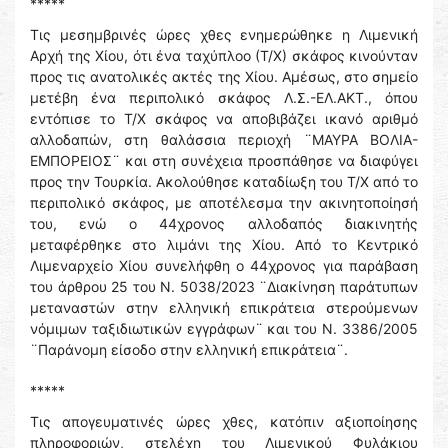
*****
Τις μεσημβρινές ώρες χθες ενημερώθηκε η Λιμενική
Αρχή της Χίου, ότι ένα ταχύπλοο (Τ/Χ) σκάφος κινούνταν
προς τις ανατολικές ακτές της Χίου. Αμέσως, στο σημείο
μετέβη ένα περιπολικό σκάφος Λ.Σ.-ΕΛ.ΑΚΤ., όπου
εντόπισε το Τ/Χ σκάφος να αποβιβάζει ικανό αριθμό
αλλοδαπών, στη θαλάσσια περιοχή ¨ΜΑΥΡΑ ΒΟΛΙΑ-
ΕΜΠΟΡΕΙΟΣ¨ και στη συνέχεια προσπάθησε να διαφύγει
προς την Τουρκία. Ακολούθησε καταδίωξη του Τ/Χ από το
περιπολικό σκάφος, με αποτέλεσμα την ακινητοποίησή
του, ενώ ο 44χρονος αλλοδαπός διακινητής
μεταφέρθηκε στο λιμάνι της Χίου. Από το Κεντρικό
Λιμεναρχείο Χίου συνελήφθη ο 44χρονος για παράβαση
του άρθρου 25 του Ν. 5038/2023 ¨Διακίνηση παράτυπων
μεταναστών στην ελληνική επικράτεια στερούμενων
νόμιμων ταξιδιωτικών εγγράφων¨ και του Ν. 3386/2005
¨Παράνομη είσοδο στην ελληνική επικράτεια¨.
*****
Τις απογευματινές ώρες χθες, κατόπιν αξιοποίησης
πληροφοριών, στελέχη του Λιμενικού Φυλάκιου