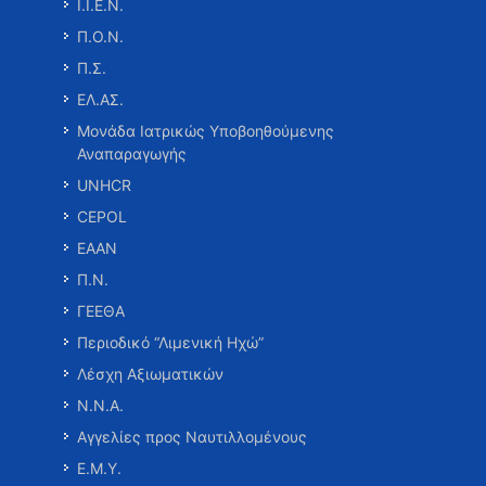
Ι.Ι.Ε.Ν.
Π.Ο.Ν.
Π.Σ.
ΕΛ.ΑΣ.
Μονάδα Ιατρικώς Υποβοηθούμενης
Αναπαραγωγής
UNHCR
CEPOL
ΕΑΑΝ
Π.Ν.
ΓΕΕΘΑ
Περιοδικό “Λιμενική Ηχώ”
Λέσχη Αξιωματικών
Ν.Ν.Α.
Αγγελίες προς Ναυτιλλομένους
Ε.Μ.Υ.