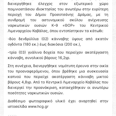
διενεργήθηκε έλεγχος στον εξωτερικό χώρο
ποιμνιοστάσιου ιδιοκτησίας του ανωτέρω στην ευρύτερη
περιοχή του Δήμου Προσοτσάνης Δράμας, με τη
συνδρομή του αστυνομικού σκύλου ανίχνευσης
ναρκωτικών ουσιών Κ–9 «ΘΟΡ» του Κεντρικού
Λιμεναρχείου Καβάλας, όπου εντοπίστηκαν τα κάτωθι:
-δύο δενδρύλλια (02) κάνναβης ύψους από εκατόν
ογδόντα (180 εκ.) έως διακόσια (200 εκ.),
-τρία (03) γυάλινα δοχεία που περιείχαν ακατέργαστη
κάνναβη, συνολικού βάρους 16,2γρ.
Στη συνέχεια, διενεργήθηκε νομότυπη έρευνα στην οικία
του προαναφερόμενου, όπου βρέθηκε μια συσκευασία
καπνού που περιείχε ακατέργαστη κάνναβη μικτού
βάρους 4,8γρ. Από το Κεντρικό Λιμεναρχείο Καβάλας που
διενεργεί την προανάκριση, κατασχέθηκαν οι ανωτέρω
ποσότητες ναρκωτικών ουσιών.
Διαθέσιμο φωτογραφικό υλικό έχει αναρτηθεί στην
ιστοσελίδα www.hcg.gr