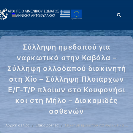
Σύλληψη ημεδαπού για
ναρκωτικά στην Καβάλα –
Σύλληψη αλλοδαπού διακινητή
στη Χίο – Σύλληψη Πλοιάρχων
Ε/Γ-Τ/Ρ πλοίων στο Κουφονήσι
και στη Μήλο – Διακομιδές
ασθενών
Αρχική σελίδα
Επικαιρότητα
Σύλληψη ημεδαπού για ναρκωτικά …