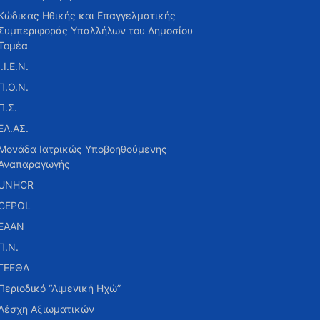
Κώδικας Ηθικής και Επαγγελματικής
Συμπεριφοράς Υπαλλήλων του Δημοσίου
Τομέα
Ι.Ι.Ε.Ν.
Π.Ο.Ν.
Π.Σ.
ΕΛ.ΑΣ.
Μονάδα Ιατρικώς Υποβοηθούμενης
Αναπαραγωγής
UNHCR
CEPOL
ΕΑΑΝ
Π.Ν.
ΓΕΕΘΑ
Περιοδικό “Λιμενική Ηχώ”
Λέσχη Αξιωματικών