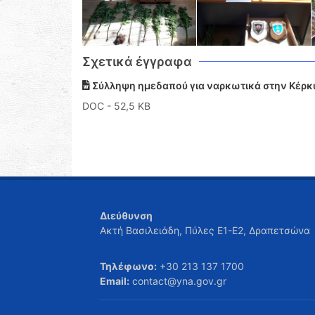
Σχετικά έγγραφα
Σύλληψη ημεδαπού για ναρκωτικά στην Κέρκ
DOC
- 52,5 KB
Διεύθυνση
Ακτή Βασιλειάδη, Πύλες Ε1-Ε2, Δραπετσώνα
Τηλέφωνο:
+30 213 137 1700
Email:
contact@yna.gov.gr