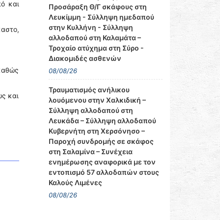
ό και
Προσάραξη Θ/Γ σκάφους στη
Λευκίμμη - Σύλληψη ημεδαπού
στην Κυλλήνη - Σύλληψη
καστο,
αλλοδαπού στη Καλαμάτα –
Τροχαίο ατύχημα στη Σύρο -
Διακομιδές ασθενών
καθώς
08/08/26
Τραυματισμός ανήλικου
ώς και
λουόμενου στην Χαλκιδική –
Σύλληψη αλλοδαπού στη
Λευκάδα – Σύλληψη αλλοδαπού
Κυβερνήτη στη Χερσόνησο –
Παροχή συνδρομής σε σκάφος
στη Σαλαμίνα – Συνέχεια
ενημέρωσης αναφορικά με τον
εντοπισμό 57 αλλοδαπών στους
Καλούς Λιμένες
08/08/26