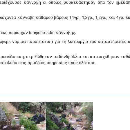
περιέχουσες κάνναβη οι οποίες συσκευάστηκαν από τον ημεδαπ
έχοντα κάνναβη καθαρού βάρους 14γρ., 1,3γρ., 1,2γρ., και 4γρ. έ
οίες περιείχαν διάφορα είδη κάνναβης.
φερε νόμιμα παραστατικά για τη λειτουργία του καταστήματος 
 προανάκριση, εκριζώθηκαν τα δενδρύλλια και κατασχέθηκαν καθ
οσταλούν στις αρμόδιες υπηρεσίες προς εξέταση.