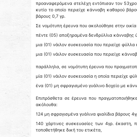
προαναφερόμενα στελέχη εντόπισαν τον 53χρον
κυτίο το οποίο περιείχε κάνναβη καθαρού βάρο
βάρους 0,7 γρ.
Σε νομότυπη έρευνα που ακολούθησε στην οικία
πέντε (05) αποξηραμένα δενδρύλλια κάνναβης ύ
μια (01) νάιλον συσκευασία που περιείχε φύλλα
μια (01) νάιλον συσκευασία που περιείχε κάνναβ
παράλληλα, σε νομότυπη έρευνα που πραγματοπο
μία (01) νάιλον συσκευασία η οποία περιείχε φύ
ένα (01) μη σφραγισμένο γυάλινο δοχείο με κάν
Επιπρόσθετα σε έρευνα που πραγματοποιήθηκε
ακόλουθα:
124 μη σφραγισμένα γυάλινα φιαλίδια βάρους 4γ
140 χάρτινες συσκευασίες των 4γρ. έκαστη, 
τοποθετήθηκε δική του ετικέτα,