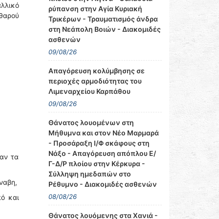
αλλικό
ρύπανση στην Αγία Κυριακή
αθαρού
Τρικέρων - Τραυματισμός άνδρα
στη Νεάπολη Βοιών - Διακομιδές
ασθενών
09/08/26
Απαγόρευση κολύμβησης σε
περιοχές αρμοδιότητας του
Λιμεναρχείου Καρπάθου
09/08/26
Θάνατος λουομένων στη
Μήθυμνα και στον Νέο Μαρμαρά
- Προσάραξη Ι/Φ σκάφους στη
Νάξο - Απαγόρευση απόπλου Ε/
αν τα
Γ-Δ/Ρ πλοίου στην Κέρκυρα -
Σύλληψη ημεδαπών στο
ναβη,
Ρέθυμνο - Διακομιδές ασθενών
08/08/26
ό και
Θάνατος λουόμενης στα Χανιά -