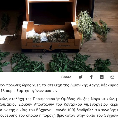
Share:
αν πρωινές ώρες χθες τα στελέχη της Λιμενικής Αρχής Κέρκυρα
013 περί εξαρτησιογόνων ουσιών.
ριών, στελέχη της Περιφερειακής Ομάδας Δίωξης Ναρκωτικών, 
λιμάκιου Ειδικών Αποστολών του Κεντρικού Λιμεναρχείου Κέρκ
ίον της οικίας του 53χρονου, εννέα (09) δενδρύλλια κάνναβης
 ύδρευσης του οποίου η παροχή βρισκόταν στην οικία του 53χρον